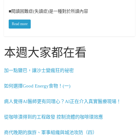
■閱讀困難症(失讀症)是一種對於所讀內容
Read more
本週大家都在看
加一點鹽巴，讓沙士變瘋狂的祕密
如何選擇Good Energy食物！(一)
病人覺得AI醫師更有同理心？AI正在介入真實醫療現場！
從咖啡漬得到的工程啟發 控制流體的咖啡環效應
商代晚期的旗斿、軍事組織與城池攻防（四）