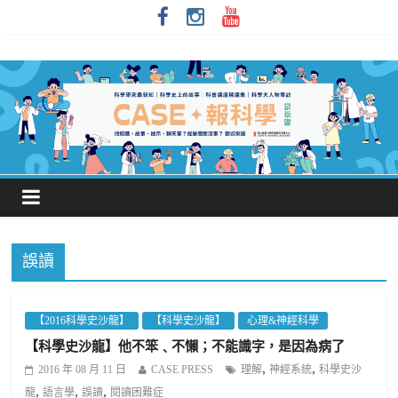
誤讀
【2016科學史沙龍】
【科學史沙龍】
心理&神經科學
【科學史沙龍】他不笨﹑不懶；不能識字，是因為病了
,
,
2016 年 08 月 11 日
CASE PRESS
理解
神經系統
科學史沙
,
,
,
龍
語言學
誤讀
閱讀困難症