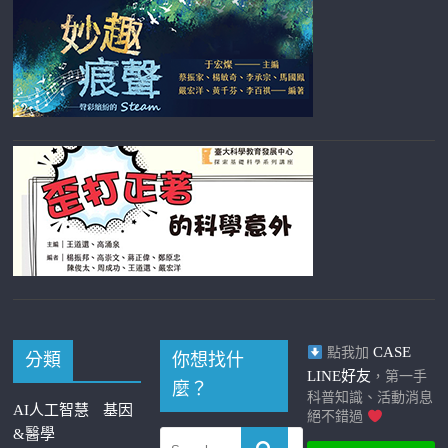
CASE
點我加
分類
你想找什
LINE好友
，第一手
麼？
科普知識、活動消息
AI人工智慧
基因
絕不錯過
&醫學