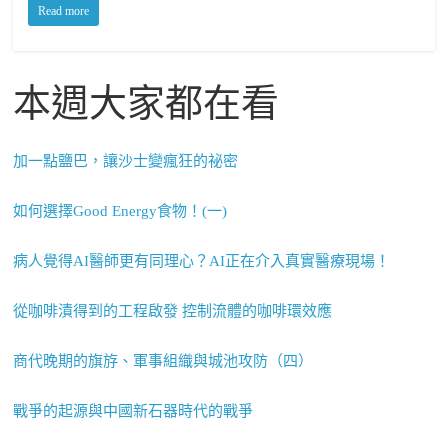
Read more
本週大家都在看
加一點鹽巴，讓沙士變瘋狂的祕密
如何選擇Good Energy食物！(一)
病人覺得AI醫師更有同理心？AI正在介入真實醫療現場！
從咖啡漬得到的工程啟發 控制流體的咖啡環效應
商代晚期的旗斿、軍事組織與城池攻防（四）
戰爭的起源與中國新石器時代的戰爭