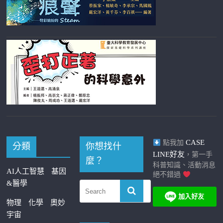
CASE
點我加
分類
你想找什
LINE好友
，第一手
麼？
科普知識、活動消息
AI人工智慧
基因
絕不錯過
&醫學
物理
化學
奧妙
宇宙