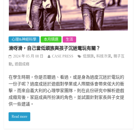
心理&神經科學
本月精選
生活
滑呀滑，自己當低頭族與孩子沉迷電玩有關？
,
,
2024 年 05 月 08 日
CASE PRESS
低頭族
科技冷漠
親子互
,
動
遊戲成癮
在學生時期，你是否聽過、看過，或是身為過度沉迷於電玩的
一份子呢？過度成迷於遊戲對學業或人際關係會帶來偌大的衝
擊，而來自義大利的心理學家團隊，則在此份研究中解析遊戲
成癮背後，家庭成員所扮演的角色，並試圖針對家長與子女提
供一些建議。
Read more