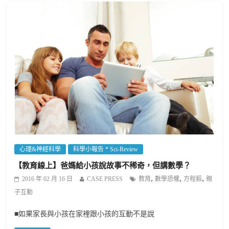
心理&神經科學
科學小報告 * Sci-Review
【教育線上】爸媽給小孩說故事不稀奇，但講數學？
,
,
,
2016 年 02 月 16 日
CASE PRESS
教育
數學恐懼
方程毅
親
子互動
■如果家長與小孩在家裡跟小孩的互動不是說