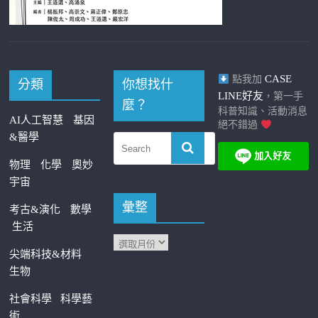
CASE
點我加
分類
你想找什
LINE好友
，第一手
麼？
科普知識、活動消息
AI人工智慧
基因
絕不錯過
&醫學
物理
化學
奧妙
宇宙
彙整
考古&演化
數學
生活
尖端科技&材料
生物
社會科學
科學藝
術