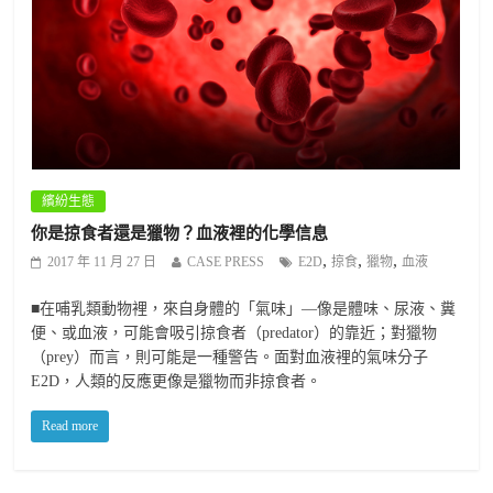
繽紛生態
你是掠食者還是獵物？血液裡的化學信息
,
,
,
2017 年 11 月 27 日
CASE PRESS
E2D
掠食
獵物
血液
■在哺乳類動物裡，來自身體的「氣味」—像是體味、尿液、糞
便、或血液，可能會吸引掠食者（predator）的靠近；對獵物
（prey）而言，則可能是一種警告。面對血液裡的氣味分子
E2D，人類的反應更像是獵物而非掠食者。
Read more