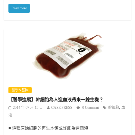
Read more
醫學&基因
【醫學進展】幹細胞為人造血液帶來一線生機？
,
2014 年 07 月 15 日
CASE PRESS
0 Comment
幹細胞
血
液
■ 這種原始細胞的再生本領或許能為這個領