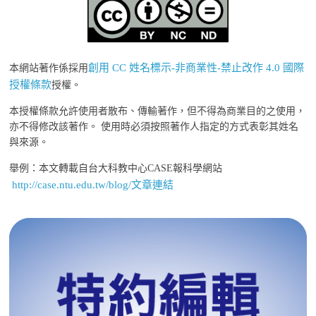
創用 CC 姓名標示-非商業性-禁止改作 4.0 國際
本網站著作係採用
授權條款
授權。
本授權條款允許使用者散布、傳輸著作，但不得為商業目的之使用，
亦不得修改該著作。 使用時必須按照著作人指定的方式表彰其姓名
與來源。
舉例：本文轉載自台大科教中心CASE報科學網站
http://case.ntu.edu.tw/blog/文章連結