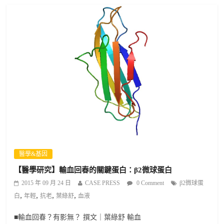
醫學&基因
【醫學研究】輸血回春的關鍵蛋白：β2微球蛋白
2015 年 09 月 24 日
CASE PRESS
0 Comment
β2微球蛋
,
,
,
,
白
年輕
抗老
葉綠舒
血液
■輸血回春？有影無？ 撰文｜葉綠舒 輸血