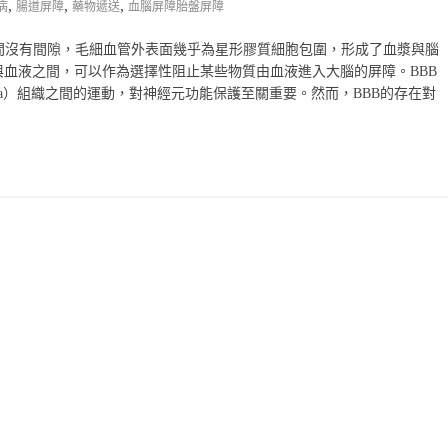
,
,
,
病
腸道屏障
藥物遞送
血腦屏障胎盤屏障
間沒有間隙，毛細血管外表面幾乎為星形膠質細胞包圍，形成了血漿與腦
與血液之間，可以作為選擇性阻止某些物質由血液進入大腦的屏障。BBB
yma）組織之間的運動，對神經元功能保護至關重要。然而，BBB的存在對