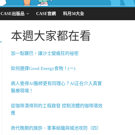
CASE出版品
CASE官網
科月50大全
本週大家都在看
加一點鹽巴，讓沙士變瘋狂的祕密
如何選擇Good Energy食物！(一)
病人覺得AI醫師更有同理心？AI正在介入真實
醫療現場！
從咖啡漬得到的工程啟發 控制流體的咖啡環效
應
商代晚期的旗斿、軍事組織與城池攻防（四）