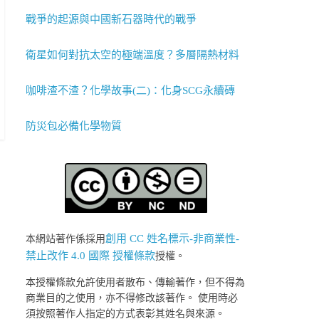
戰爭的起源與中國新石器時代的戰爭
衛星如何對抗太空的極端溫度？多層隔熱材料
咖啡渣不渣？化學故事(二)：化身SCG永續磚
防災包必備化學物質
創用 CC 姓名標示-非商業性-
本網站著作係採用
禁止改作 4.0 國際 授權條款
授權。
本授權條款允許使用者散布、傳輸著作，但不得為
商業目的之使用，亦不得修改該著作。 使用時必
須按照著作人指定的方式表彰其姓名與來源。