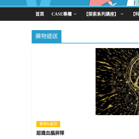
首頁
CASE專欄
【探索系列講座】
【
藥物遞送
醫學&基因
認識血腦屏障