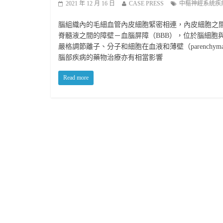
2021 年 12 月 16 日
CASE PRESS
中樞神經系統疾
腦組織內的毛細血管內皮細胞緊密相連，內皮細胞之
脊髓液之間的障壁－血腦屏障（BBB），位於腦細胞
嚴格調節離子、分子和細胞在血液和薄壁（parench
腦部疾病的藥物治療亦有相當影響
Read more