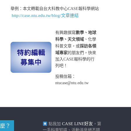
舉例：本文轉載自台大科教中心CASE報科學網站
http://case.ntu.edu.tw/blog/文章連結
有興趣撰寫
數學、地球
科學、天文領域
、化學
科普文章，或
採訪各領
域專家
的朋友們，快來
加入CASE報科學的行
列吧！
投稿信箱：
ntucase@ntu.edu.tw
CASE LINE好友
點我加
，第
麼？
一手科普知識、活動消息絕不錯