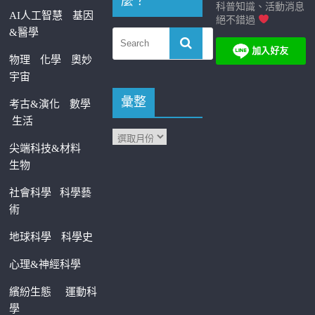
麼？
科普知識、活動消息
AI人工智慧
基因
絕不錯過
&醫學
物理
化學
奧妙
宇宙
彙整
考古&演化
數學
生活
尖端科技&材料
生物
社會科學
科學藝
術
地球科學
科學史
心理&神經科學
繽紛生態
運動科
學