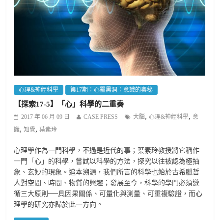
心理&神經科學
第17期：心靈黑洞：意識的奧秘
【探索17-5】「心」科學的二重奏
,
,
2017 年 06 月 09 日
CASE PRESS
大腦
心理&神經科學
意
,
,
識
知覺
葉素玲
心理學作為一門科學，不過是近代的事；葉素玲教授將它稱作
一門「心」的科學，嘗試以科學的方法，探究以往被認為極抽
象、玄妙的現象。追本溯源，我們所言的科學也始於古希臘哲
人對空間、時間、物質的興趣；發展至今，科學的學門必須遵
循三大原則──具因果關係、可量化與測量、可重複驗證，而心
理學的研究亦歸於此一方向。