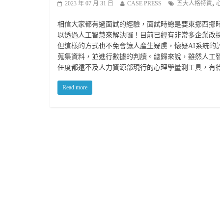
,
2023 年 07 月 31 日
CASE PRESS
五大人格特質
相信大家都有過面試的經驗，面試時總是要東挪西挪
以透過人工智慧來解決囉！目前已經有非常多企業改
但這樣的方式也不免會讓人產生疑慮，懷疑AI系統的
蒐集資料，並進行數據的判讀。總歸來說，雖然人工
任度都遠不及人力資源部現行的心理學量測工具，有
Read more