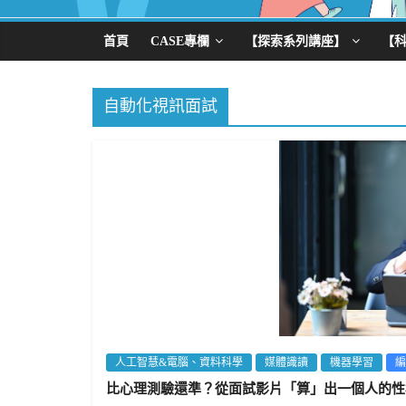
首頁
CASE專欄
【探索系列講座】
【
自動化視訊面試
人工智慧&電腦、資料科學
媒體識讀
機器學習
編
比心理測驗還準？從面試影片「算」出一個人的性