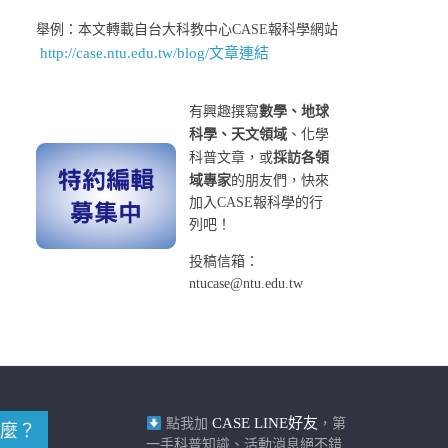
舉例：本文轉載自台大科教中心CASE報科學網站
http://case.ntu.edu.tw/blog/文章連結
有興趣撰寫
數學、地球
科學、天文領域
、化學
科普文章，或
採訪各領
域專家
的朋友們，快來
加入CASE報科學的行
列吧！
投稿信箱：
ntucase@ntu.edu.tw
CASE LINE好友
點我加
，第
麼？
一手科普知識、活動消息絕不錯