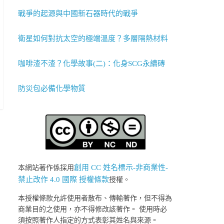
戰爭的起源與中國新石器時代的戰爭
衛星如何對抗太空的極端溫度？多層隔熱材料
咖啡渣不渣？化學故事(二)：化身SCG永續磚
防災包必備化學物質
創用 CC 姓名標示-非商業性-
本網站著作係採用
禁止改作 4.0 國際 授權條款
授權。
本授權條款允許使用者散布、傳輸著作，但不得為
商業目的之使用，亦不得修改該著作。 使用時必
須按照著作人指定的方式表彰其姓名與來源。