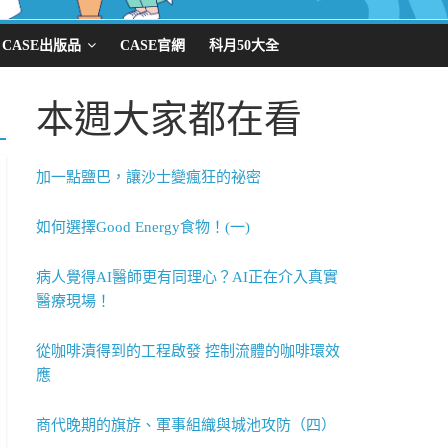
CASE出版品
CASE官網
科月50大全
本週大家都在看
加一點鹽巴，讓沙士變瘋狂的祕密
如何選擇Good Energy食物！(一)
病人覺得AI醫師更有同理心？AI正在介入真實
醫療現場！
從咖啡漬得到的工程啟發 控制流體的咖啡環效
應
商代晚期的旗斿、軍事組織與城池攻防（四）