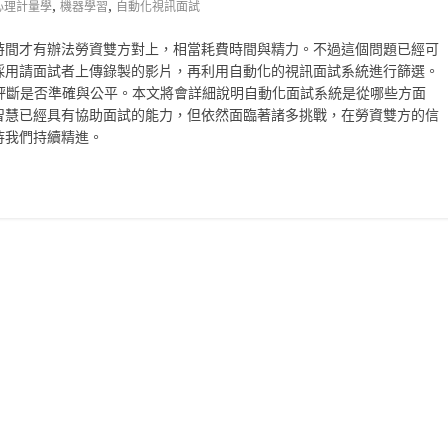
,
,
心理計量學
機器學習
自動化視訊面試
時間才有辦法勞資雙方對上，相當耗費時間與精力。不過這個問題已經可
採用請面試者上傳錄製的影片，再利用自動化的視訊面試系統進行篩選。
評斷是否準確與公平。本文將會詳細說明自動化面試系統是從哪些方面
智慧已經具有協助面試的能力，但依然面臨著諸多挑戰，在勞資雙方的信
待我們持續精進。