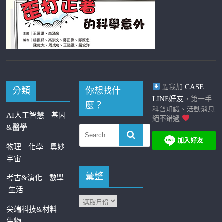
CASE
點我加
分類
你想找什
LINE好友
，第一手
麼？
科普知識、活動消息
AI人工智慧
基因
絕不錯過
&醫學
物理
化學
奧妙
宇宙
彙整
考古&演化
數學
生活
尖端科技&材料
生物