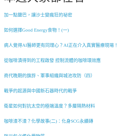
加一點鹽巴，讓沙士變瘋狂的祕密
如何選擇Good Energy食物！(一)
病人覺得AI醫師更有同理心？AI正在介入真實醫療現場！
從咖啡漬得到的工程啟發 控制流體的咖啡環效應
商代晚期的旗斿、軍事組織與城池攻防（四）
戰爭的起源與中國新石器時代的戰爭
衛星如何對抗太空的極端溫度？多層隔熱材料
咖啡渣不渣？化學故事(二)：化身SCG永續磚