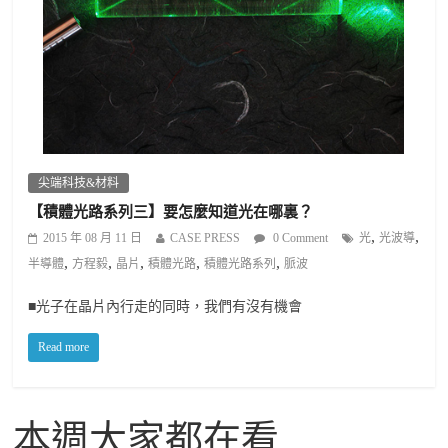
尖端科技&材料
【積體光路系列三】要怎麼知道光在哪裏？
,
,
2015 年 08 月 11 日
CASE PRESS
0 Comment
光
光波導
,
,
,
,
,
半導體
方程毅
晶片
積體光路
積體光路系列
脈波
■光子在晶片內行走的同時，我們有沒有機會
Read more
本週大家都在看