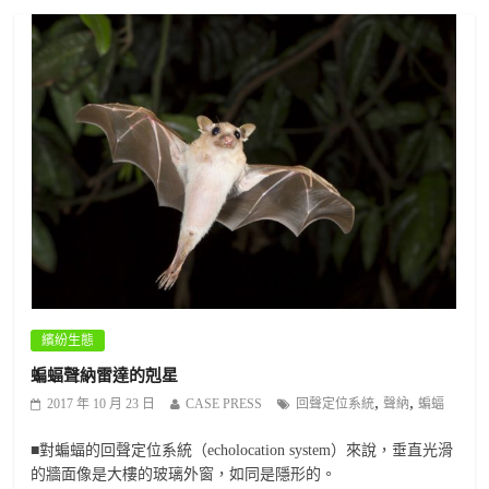
繽紛生態
蝙蝠聲納雷達的剋星
,
,
2017 年 10 月 23 日
CASE PRESS
回聲定位系統
聲納
蝙蝠
■對蝙蝠的回聲定位系統（echolocation system）來說，垂直光滑
的牆面像是大樓的玻璃外窗，如同是隱形的。