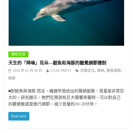
繽紛生態
天生的「降噪」耳朵—鯨魚和海豚的聽覺調節機制
,
,
,
2018 年 01 月 08 日
CASE PRESS
回聲定位
聲納
聽覺調節
鯨豚
■對鯨魚與海豚 而言，機器所發送出的聲納脈衝，音量是非常巨
大的。研究顯示，牠們在預測有巨大聲響來襲時，可以對自己
的聽覺敏感度進行調節，減少音量約10~20分貝。
Read more