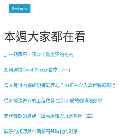
Read more
本週大家都在看
加一點鹽巴，讓沙士變瘋狂的祕密
如何選擇Good Energy食物！(一)
病人覺得AI醫師更有同理心？AI正在介入真實醫療現場！
從咖啡漬得到的工程啟發 控制流體的咖啡環效應
商代晚期的旗斿、軍事組織與城池攻防（四）
戰爭的起源與中國新石器時代的戰爭