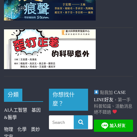
CASE
點我加
分類
你想找什
LINE好友
，第一手
麼？
科普知識、活動消息
AI人工智慧
基因
絕不錯過
&醫學
物理
化學
奧妙
宇宙