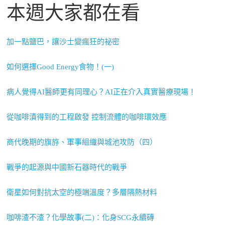
本週大家都在看
加一點鹽巴，讓沙士變瘋狂的祕密
如何選擇Good Energy食物！(一)
病人覺得AI醫師更有同理心？AI正在介入真實醫療現場！
從咖啡漬得到的工程啟發 控制流體的咖啡環效應
商代晚期的旗斿、軍事組織與城池攻防（四）
戰爭的起源與中國新石器時代的戰爭
衛星如何對抗太空的極端溫度？多層隔熱材料
咖啡渣不渣？化學故事(二)：化身SCG永續磚