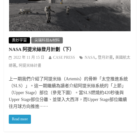
奧妙宇宙
尖端科技&材料
NASA 阿提米絲登月計劃（下）
,
,
2022 年 11 月 15 日
CASE PRESS
NASA
登月計畫
美國航太
,
總署
阿提米絲計畫
上一期我們介紹了阿提米絲（Artemis）的骨幹「太空推進系統
（SLS）」。這一期繼續為讀者介紹阿提米絲系統的「上節」
（Upper Stage）部位（參見下圖）。當SLS燃燒約420秒後與
Upper Stage部位分離、並墜入大西洋，而Upper Stage部位繼續
往月球方向推進⋯⋯
Read more