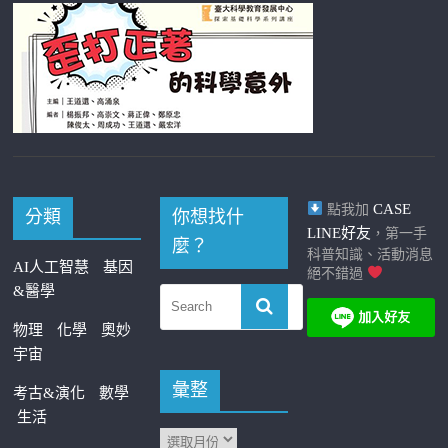
CASE
點我加
分類
你想找什
LINE好友
，第一手
麼？
科普知識、活動消息
AI人工智慧
基因
絕不錯過
&醫學
物理
化學
奧妙
宇宙
彙整
考古&演化
數學
生活