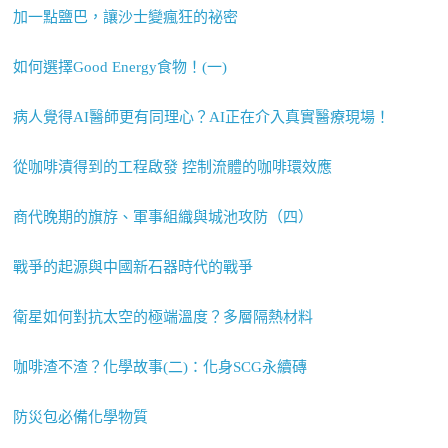
加一點鹽巴，讓沙士變瘋狂的祕密
如何選擇Good Energy食物！(一)
病人覺得AI醫師更有同理心？AI正在介入真實醫療現場！
從咖啡漬得到的工程啟發 控制流體的咖啡環效應
商代晚期的旗斿、軍事組織與城池攻防（四）
戰爭的起源與中國新石器時代的戰爭
衛星如何對抗太空的極端溫度？多層隔熱材料
咖啡渣不渣？化學故事(二)：化身SCG永續磚
防災包必備化學物質