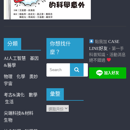
CASE
點我加
分類
你想找什
LINE好友
，第一手
麼？
科普知識、活動消息
AI人工智慧
基因
絕不錯過
&醫學
物理
化學
奧妙
宇宙
彙整
考古&演化
數學
生活
尖端科技&材料
生物