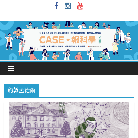
約翰孟德爾