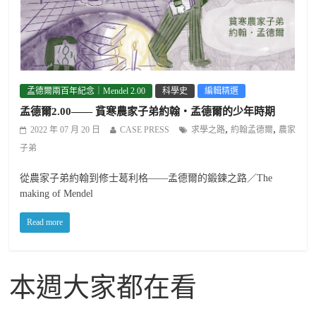
孟德爾兩百年紀念｜Mendel 2.00
科學史
編輯精選
孟德爾2.00—— 貧寒農家子弟約翰・孟德爾的少年時期
,
,
2022 年 07 月 20 日
CASE PRESS
求學之路
約翰孟德爾
農家
子弟
從農家子弟約翰到修士葛利格——孟德爾的鍛鍊之路／The
making of Mendel
Read more
本週大家都在看