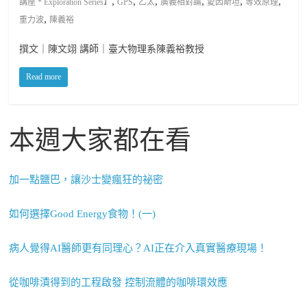
,
,
,
,
,
,
講座 * Exploration Series】
GPS
乙太
廣義相對論
愛因斯坦
等效原理
,
重力波
陳義裕
撰文｜陳文翊 講師｜臺大物理系陳義裕教授
Read more
本週大家都在看
加一點鹽巴，讓沙士變瘋狂的祕密
如何選擇Good Energy食物！(一)
病人覺得AI醫師更有同理心？AI正在介入真實醫療現場！
從咖啡漬得到的工程啟發 控制流體的咖啡環效應