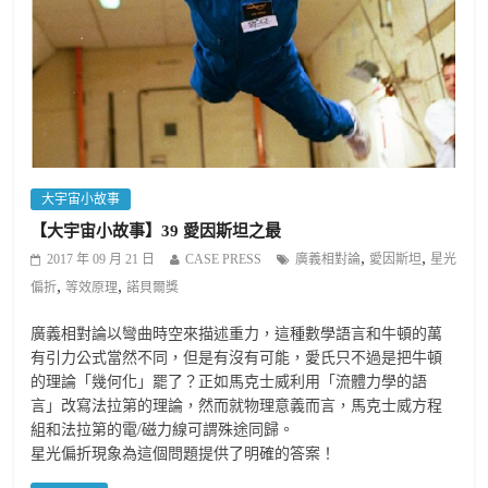
大宇宙小故事
【大宇宙小故事】39 愛因斯坦之最
,
,
2017 年 09 月 21 日
CASE PRESS
廣義相對論
愛因斯坦
星光
,
,
偏折
等效原理
諾貝爾獎
廣義相對論以彎曲時空來描述重力，這種數學語言和牛頓的萬
有引力公式當然不同，但是有沒有可能，愛氏只不過是把牛頓
的理論「幾何化」罷了？正如馬克士威利用「流體力學的語
言」改寫法拉第的理論，然而就物理意義而言，馬克士威方程
組和法拉第的電/磁力線可謂殊途同歸。
星光偏折現象為這個問題提供了明確的答案！