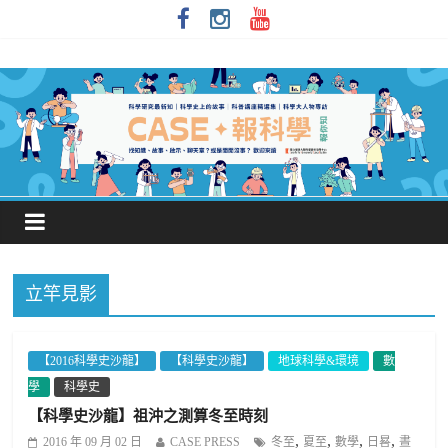
立竿見影
【2016科學史沙龍】
【科學史沙龍】
地球科學&環境
數
學
科學史
【科學史沙龍】祖沖之測算冬至時刻
,
,
,
,
2016 年 09 月 02 日
CASE PRESS
冬至
夏至
數學
日晷
晝