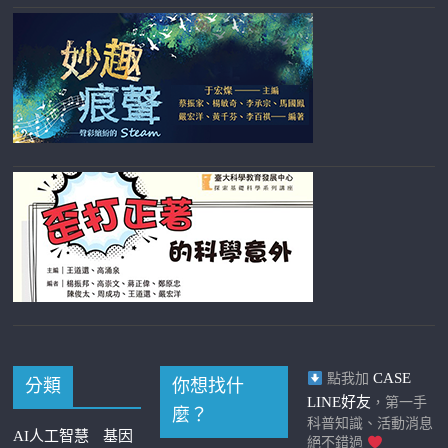
CASE
點我加
分類
你想找什
LINE好友
，第一手
麼？
科普知識、活動消息
AI人工智慧
基因
絕不錯過