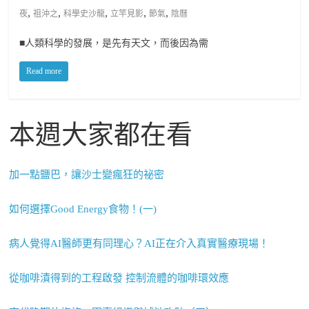
,
,
,
,
,
夜
祖沖之
科學史沙龍
立竿見影
節氣
陰曆
■人類科學的發展，是先有天文，而後因為需
Read more
本週大家都在看
加一點鹽巴，讓沙士變瘋狂的祕密
如何選擇Good Energy食物！(一)
病人覺得AI醫師更有同理心？AI正在介入真實醫療現場！
從咖啡漬得到的工程啟發 控制流體的咖啡環效應