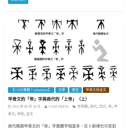
【CASE專欄 * columnists】
文學
歷史
甲骨文與金文
甲骨文的「帝」字與商代的「上帝」（上）
,
,
,
,
2023 年 06 月 28 日
CASE PRESS
世界觀
商代
四方
帝
甲
,
,
骨文
神祇
金文
商代晚期甲骨文的「帝」字異體字相當多，在卜辭裡也可見到