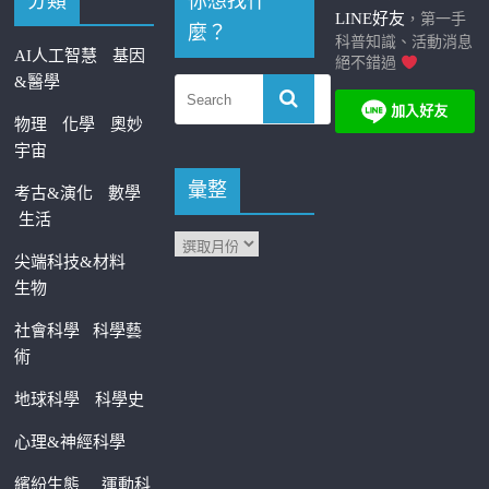
分類
你想找什
LINE好友
，第一手
麼？
科普知識、活動消息
AI人工智慧
基因
絕不錯過
&醫學
物理
化學
奧妙
宇宙
彙整
考古&演化
數學
生活
尖端科技&材料
生物
社會科學
科學藝
術
地球科學
科學史
心理&神經科學
繽紛生態
運動科