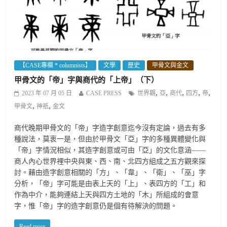
【CASE專欄 * columnists】
文學
歷史
甲骨文與金文
甲骨文的「帝」字與商代的「上帝」（下）
,
,
,
,
,
2023 年 07 月 05 日
CASE PRESS
世界觀
亞
商代
四方
帝
,
,
甲骨文
神祇
金文
商代晚期甲骨文的「帝」字造字創意迄今沒有定論，過去有多
種說法，莫衷一是，但由於甲骨文「亞」字的多種異體變化與
「帝」字情況相似，其造字創意或可由「亞」的文化意涵——
商人內心世界裡中央與東、西、南、北四方組成之五方觀來探
討。藉由造字創意相關的「方」、「韋」、「衛」、「巫」字
分析，「帝」字可能是由表上天的「上」、表四方的「工」和
作為中介，能夠連結上天與四方土地的「木」所組成的會意
字，惟「帝」字的造字創意仍是個有待解決的問題。
Read more