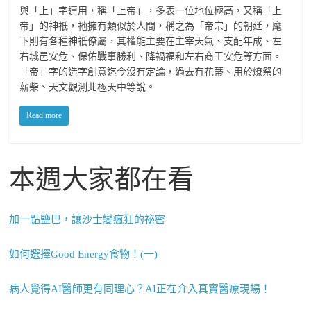
與「上」字連用，稱「上帝」，多表一位地位極高，又稱「上
帝」的神祇，祂擁有類似於人間，稱之為「帝宗」的朝廷，麾
下則有各種神祇僚屬，其權能主要在主宰天氣、支配年成、左
右城邑安危、保佑戰事勝利、降禍福和左右商王安危等方面。
「帝」字的造字創意迄今沒有定論，過去有花蒂、用於燎祭的
薪柴、天文觀測北極天中等說。
Read more
本週大家都在看
加一點鹽巴，讓沙士變瘋狂的祕密
如何選擇Good Energy食物！(一)
病人覺得AI醫師更有同理心？AI正在介入真實醫療現場！