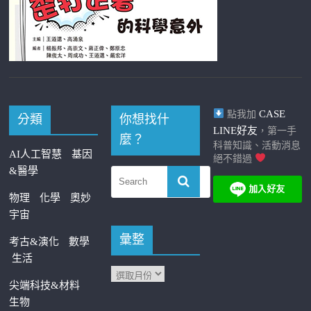
CASE
點我加
分類
你想找什
LINE好友
，第一手
麼？
科普知識、活動消息
AI人工智慧
基因
絕不錯過
&醫學
物理
化學
奧妙
宇宙
彙整
考古&演化
數學
生活
尖端科技&材料
生物