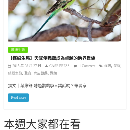
繽紛生態
【繽紛生態】天賦使鸚鵡成為卓越的跨界聲優
,
,
2015 年 08 月 27 日
CASE PRESS
1 Comment
模仿
發聲
,
,
,
繽紛生態
聲音
虎皮鸚鵡
鸚鵡
撰文｜葉綠舒 聽過鸚鵡學人講話嗎？筆者家
Read more
本週大家都在看