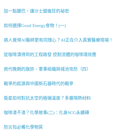
加一點鹽巴，讓沙士變瘋狂的祕密
如何選擇Good Energy食物！(一)
病人覺得AI醫師更有同理心？AI正在介入真實醫療現場！
從咖啡漬得到的工程啟發 控制流體的咖啡環效應
商代晚期的旗斿、軍事組織與城池攻防（四）
戰爭的起源與中國新石器時代的戰爭
衛星如何對抗太空的極端溫度？多層隔熱材料
咖啡渣不渣？化學故事(二)：化身SCG永續磚
防災包必備化學物質