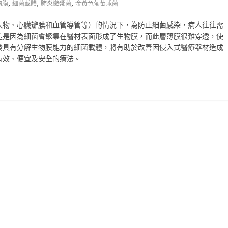
,
,
,
物膜
細菌載體
肺炎黴漿菌
金黃色葡萄球菌
入物、心臟瓣膜和血管導管等）的情況下，為防止細菌感染，病人往往需
這是因為細菌會聚集在醫材表面形成了生物膜，而此層薄膜很難穿透，使
發具有分解生物膜能力的細菌載體，將有助於改善因侵入式醫療器材造成
有效、便宜及安全的療法。