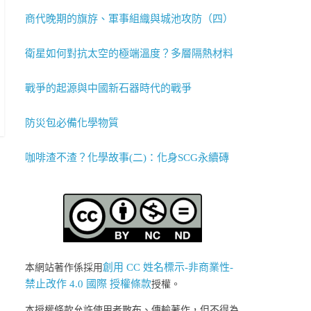
商代晚期的旗斿、軍事組織與城池攻防（四）
衛星如何對抗太空的極端溫度？多層隔熱材料
戰爭的起源與中國新石器時代的戰爭
防災包必備化學物質
咖啡渣不渣？化學故事(二)：化身SCG永續磚
創用 CC 姓名標示-非商業性-
本網站著作係採用
禁止改作 4.0 國際 授權條款
授權。
本授權條款允許使用者散布、傳輸著作，但不得為