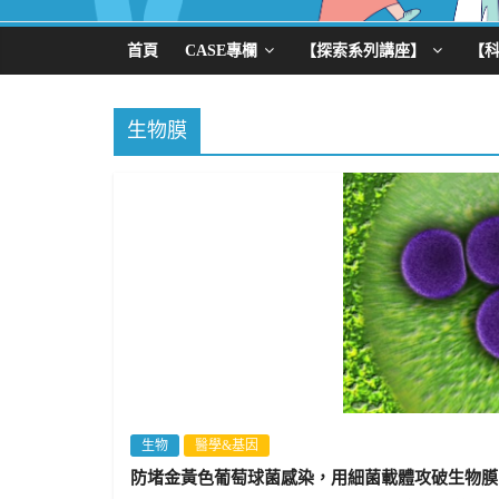
首頁
CASE專欄
【探索系列講座】
【
生物膜
生物
醫學&基因
防堵金黃色葡萄球菌感染，用細菌載體攻破生物膜