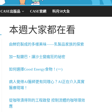
CASE出版品
CASE官網
科月50大全
本週大家都在看
由鮮奶製成的多樣美味——乳製品家族的探索
加一點鹽巴，讓沙士變瘋狂的祕密
如何選擇Good Energy食物！(一)
病人覺得AI醫師更有同理心？AI正在介入真實
醫療現場！
從咖啡漬得到的工程啟發 控制流體的咖啡環效
應