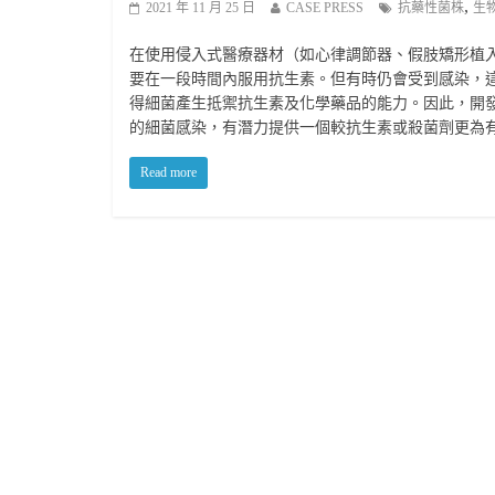
,
2021 年 11 月 25 日
CASE PRESS
抗藥性菌株
生
在使用侵入式醫療器材（如心律調節器、假肢矯形植
要在一段時間內服用抗生素。但有時仍會受到感染，
得細菌產生抵禦抗生素及化學藥品的能力。因此，開
的細菌感染，有潛力提供一個較抗生素或殺菌劑更為
Read more