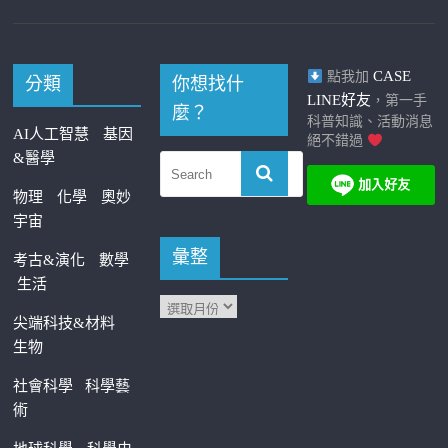
CASE
點我加
分類
你想找什
LINE好友
，第一手
麼？
科普知識、活動消息
AI人工智慧
基因
絕不錯過
&醫學
物理
化學
奧妙
宇宙
彙整
考古&演化
數學
生活
尖端科技&材料
生物
社會科學
科學藝
術