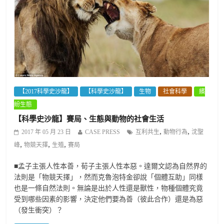
【2017科學史沙龍】
【科學史沙龍】
生物
社會科學
繽
紛生態
【科學史沙龍】賽局、生態與動物的社會生活
,
,
2017 年 05 月 23 日
CASE PRESS
互利共生
動物行為
沈聖
,
,
,
峰
物競天擇
生殖
賽局
■孟子主張人性本善，荀子主張人性本惡。達爾文認為自然界的
法則是「物競天擇」，然而克魯泡特金卻說「個體互助」同樣
也是一條自然法則。無論是出於人性還是獸性，物種個體究竟
受到哪些因素的影響，決定他們要為善（彼此合作）還是為惡
（發生衝突）？