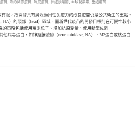
,
,
,
,
,
疫苗
活的減毒疫苗
流感疫苗
神經胺酸酶
血球凝集素
重組疫苗
效有限，故開發具有廣泛適用性免疫力的改良疫苗仍是公共衛生的重點。
nin, HA）的頭部（head）區域，而新世代疫苗的開發目標則在可變性較小
有效性的策略包括使用奈米粒子、增加抗原劑量、使用新型佐劑
他病毒蛋白，如神經胺酸酶（neuraminidase, NA）、M2蛋白或核蛋白