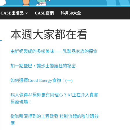
CASE出版品
CASE官網
科月50大全
本週大家都在看
由鮮奶製成的多樣美味——乳製品家族的探索
加一點鹽巴，讓沙士變瘋狂的祕密
如何選擇Good Energy食物！(一)
病人覺得AI醫師更有同理心？AI正在介入真實
醫療現場！
從咖啡漬得到的工程啟發 控制流體的咖啡環效
應