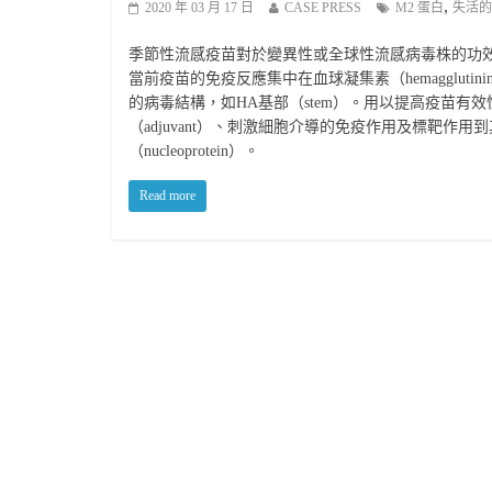
,
2020 年 03 月 17 日
CASE PRESS
M2 蛋白
失活的
季節性流感疫苗對於變異性或全球性流感病毒株的功
當前疫苗的免疫反應集中在血球凝集素（hemaggluti
的病毒結構，如HA基部（stem）。用以提高疫苗
（adjuvant）、刺激細胞介導的免疫作用及標靶作用到其
（nucleoprotein）。
Read more