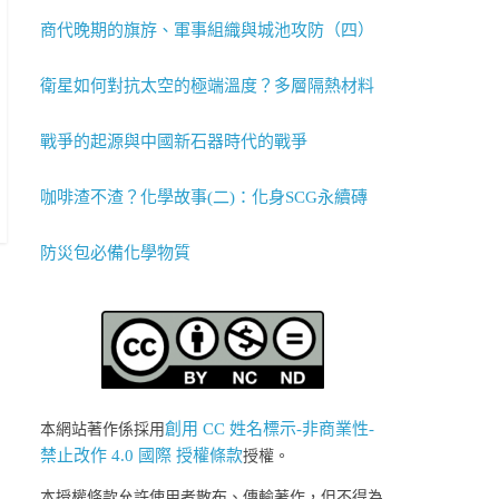
商代晚期的旗斿、軍事組織與城池攻防（四）
衛星如何對抗太空的極端溫度？多層隔熱材料
戰爭的起源與中國新石器時代的戰爭
咖啡渣不渣？化學故事(二)：化身SCG永續磚
防災包必備化學物質
創用 CC 姓名標示-非商業性-
本網站著作係採用
禁止改作 4.0 國際 授權條款
授權。
本授權條款允許使用者散布、傳輸著作，但不得為