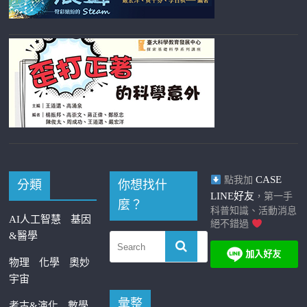
CASE
點我加
分類
你想找什
LINE好友
，第一手
麼？
科普知識、活動消息
AI人工智慧
基因
絕不錯過
&醫學
物理
化學
奧妙
宇宙
彙整
考古&演化
數學