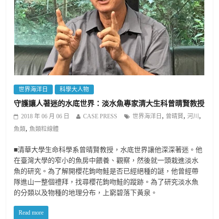
世界海洋日
科學大人物
守護讓人著迷的水底世界：淡水魚專家清大生科曾晴賢教授
,
,
,
2018 年 06 月 06 日
CASE PRESS
世界海洋日
曾晴賢
河川
,
魚類
魚類粒線體
■清華大學生命科學系曾晴賢教授，水底世界讓他深深著迷。他
在臺灣大學的窄小的魚房中餵養、觀察，然後就一頭栽進淡水
魚的研究。為了解開櫻花鉤吻鮭是否已經絕種的謎，他曾經帶
隊進山一整個禮拜，找尋櫻花鉤吻鮭的蹤跡。為了研究淡水魚
的分類以及物種的地理分布，上窮碧落下黃泉。
Read more