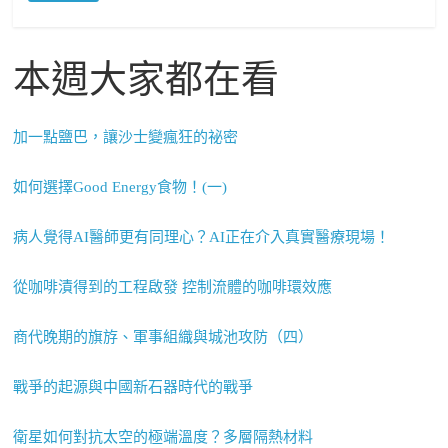
本週大家都在看
加一點鹽巴，讓沙士變瘋狂的祕密
如何選擇Good Energy食物！(一)
病人覺得AI醫師更有同理心？AI正在介入真實醫療現場！
從咖啡漬得到的工程啟發 控制流體的咖啡環效應
商代晚期的旗斿、軍事組織與城池攻防（四）
戰爭的起源與中國新石器時代的戰爭
衛星如何對抗太空的極端溫度？多層隔熱材料