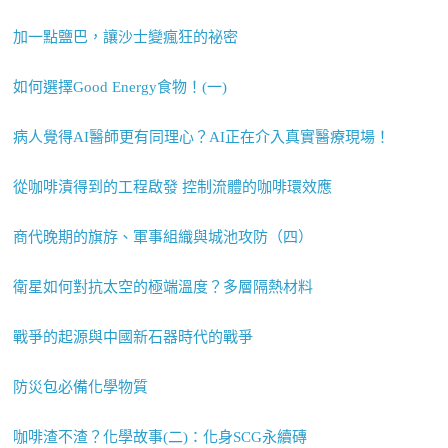
加一點鹽巴，讓沙士變瘋狂的祕密
如何選擇Good Energy食物！(一)
病人覺得AI醫師更有同理心？AI正在介入真實醫療現場！
從咖啡漬得到的工程啟發 控制流體的咖啡環效應
商代晚期的旗斿、軍事組織與城池攻防（四）
衛星如何對抗太空的極端溫度？多層隔熱材料
戰爭的起源與中國新石器時代的戰爭
防災包必備化學物質
咖啡渣不渣？化學故事(二)：化身SCG永續磚