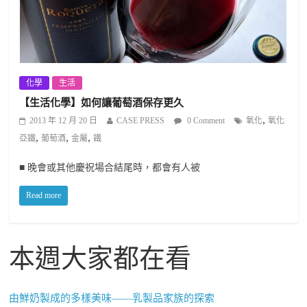
化學
生活
【生活化學】如何讓葡萄酒保存更久
,
2013 年 12 月 20 日
CASE PRESS
0 Comment
氧化
氧化
,
,
,
亞鐵
葡萄酒
金屬
鐵
■ 晚會或其他慶祝場合結尾時，都會有人被
Read more
本週大家都在看
由鮮奶製成的多樣美味——乳製品家族的探索