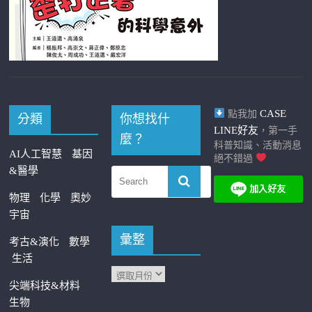
CASE
點我加
分類
你想找什
LINE好友
，第一手
麼？
科普知識、活動消息
AI人工智慧
基因
絕不錯過
&醫學
物理
化學
奧妙
宇宙
彙整
考古&演化
數學
生活
尖端科技&材料
生物