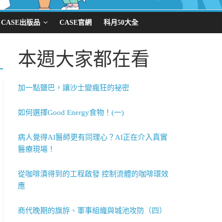
CASE出版品
CASE官網
科月50大全
本週大家都在看
加一點鹽巴，讓沙士變瘋狂的祕密
如何選擇Good Energy食物！(一)
病人覺得AI醫師更有同理心？AI正在介入真實
醫療現場！
從咖啡漬得到的工程啟發 控制流體的咖啡環效
應
商代晚期的旗斿、軍事組織與城池攻防（四）