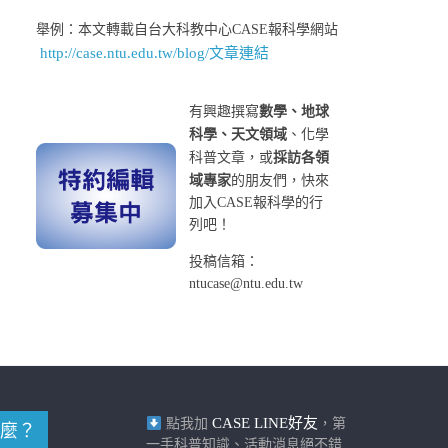
舉例：本文轉載自台大科教中心CASE報科學網站
http://case.ntu.edu.tw/blog/文章連結
有興趣撰寫
數學、地球
科學、天文領域
、化學
科普文章，或
採訪各領
域專家
的朋友們，快來
加入CASE報科學的行
列吧！
投稿信箱：
ntucase@ntu.edu.tw
CASE LINE好友
點我加
，第
麼？
一手科普知識、活動消息絕不錯