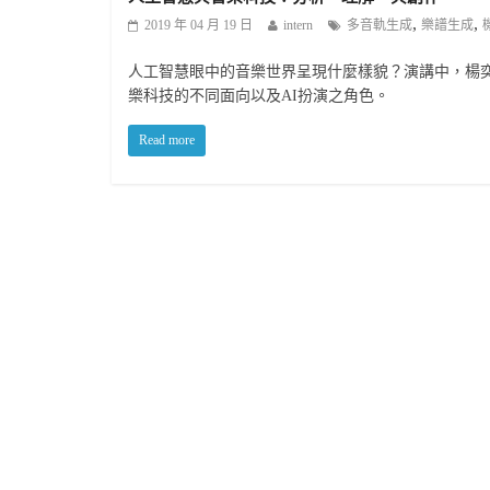
,
,
2019 年 04 月 19 日
intern
多音軌生成
樂譜生成
人工智慧眼中的音樂世界呈現什麼樣貌？演講中，楊奕軒老
樂科技的不同面向以及AI扮演之角色。
Read more