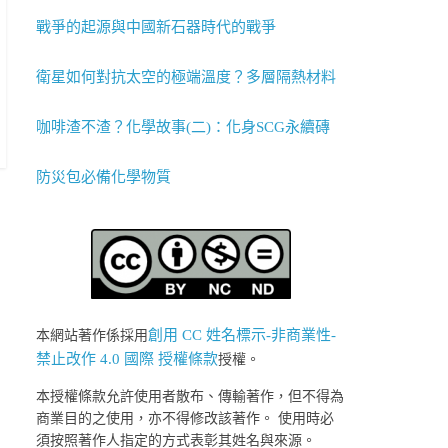
戰爭的起源與中國新石器時代的戰爭
衛星如何對抗太空的極端溫度？多層隔熱材料
咖啡渣不渣？化學故事(二)：化身SCG永續磚
防災包必備化學物質
創用 CC 姓名標示-非商業性-
本網站著作係採用
禁止改作 4.0 國際 授權條款
授權。
本授權條款允許使用者散布、傳輸著作，但不得為
商業目的之使用，亦不得修改該著作。 使用時必
須按照著作人指定的方式表彰其姓名與來源。