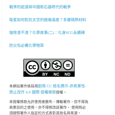
戰爭的起源與中國新石器時代的戰爭
衛星如何對抗太空的極端溫度？多層隔熱材料
咖啡渣不渣？化學故事(二)：化身SCG永續磚
防災包必備化學物質
創用 CC 姓名標示-非商業性-
本網站著作係採用
禁止改作 4.0 國際 授權條款
授權。
本授權條款允許使用者散布、傳輸著作，但不得為
商業目的之使用，亦不得修改該著作。 使用時必
須按照著作人指定的方式表彰其姓名與來源。