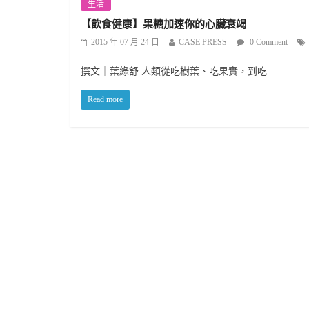
生活
【飲食健康】果糖加速你的心臟衰竭
2015 年 07 月 24 日
CASE PRESS
0 Comment
撰文｜葉綠舒 人類從吃樹葉、吃果實，到吃
Read more