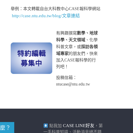
舉例：本文轉載自台大科教中心CASE報科學網站
http://case.ntu.edu.tw/blog/文章連結
有興趣撰寫
數學、地球
科學、天文領域
、化學
科普文章，或
採訪各領
域專家
的朋友們，快來
加入CASE報科學的行
列吧！
投稿信箱：
ntucase@ntu.edu.tw
CASE LINE好友
點我加
，第
麼？
一手科普知識、活動消息絕不錯