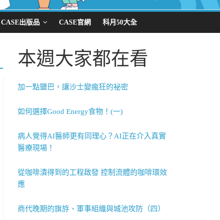
CASE出版品
CASE官網
科月50大全
本週大家都在看
加一點鹽巴，讓沙士變瘋狂的祕密
如何選擇Good Energy食物！(一)
病人覺得AI醫師更有同理心？AI正在介入真實
醫療現場！
從咖啡漬得到的工程啟發 控制流體的咖啡環效
應
商代晚期的旗斿、軍事組織與城池攻防（四）