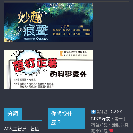
CASE
點我加
分類
你想找什
LINE好友
，第一手
麼？
科普知識、活動消息
AI人工智慧
基因
絕不錯過