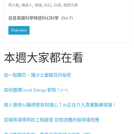
,
,
,
,
,
際大戰
機器人
物理
科幻
科普
精選文摘
這是美國科學頻道科幻科學（Sci Fi
Read more
本週大家都在看
加一點鹽巴，讓沙士變瘋狂的祕密
如何選擇Good Energy食物！(一)
病人覺得AI醫師更有同理心？AI正在介入真實醫療現場！
從咖啡漬得到的工程啟發 控制流體的咖啡環效應