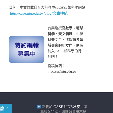
舉例：本文轉載自台大科教中心CASE報科學網站
http://case.ntu.edu.tw/blog/文章連結
有興趣撰寫
數學、地球
科學、天文領域
、化學
科普文章，或
採訪各領
域專家
的朋友們，快來
加入CASE報科學的行
列吧！
投稿信箱：
ntucase@ntu.edu.tw
CASE LINE好友
點我加
，第
麼？
一手科普知識、活動消息絕不錯