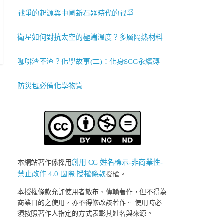
戰爭的起源與中國新石器時代的戰爭
衛星如何對抗太空的極端溫度？多層隔熱材料
咖啡渣不渣？化學故事(二)：化身SCG永續磚
防災包必備化學物質
創用 CC 姓名標示-非商業性-
本網站著作係採用
禁止改作 4.0 國際 授權條款
授權。
本授權條款允許使用者散布、傳輸著作，但不得為
商業目的之使用，亦不得修改該著作。 使用時必
須按照著作人指定的方式表彰其姓名與來源。