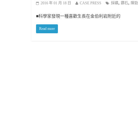
,
,
2016 年 01 月 18 日
CASE PRESS
採礦
鑽石
陳勁
■科學家發現一種喜歡生長在金伯利岩附近的
Read more