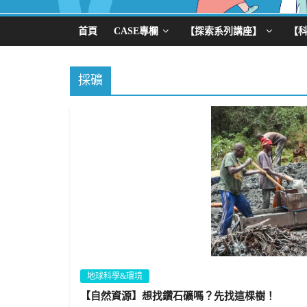
首頁
CASE專欄
【探索系列講座】
【
採礦
地球科學&環境
【自然資源】想找鑽石礦嗎？先找這棵樹！