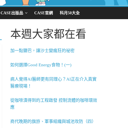
CASE出版品
CASE官網
科月50大全
本週大家都在看
加一點鹽巴，讓沙士變瘋狂的祕密
如何選擇Good Energy食物！(一)
病人覺得AI醫師更有同理心？AI正在介入真實
醫療現場！
從咖啡漬得到的工程啟發 控制流體的咖啡環效
應
商代晚期的旗斿、軍事組織與城池攻防（四）