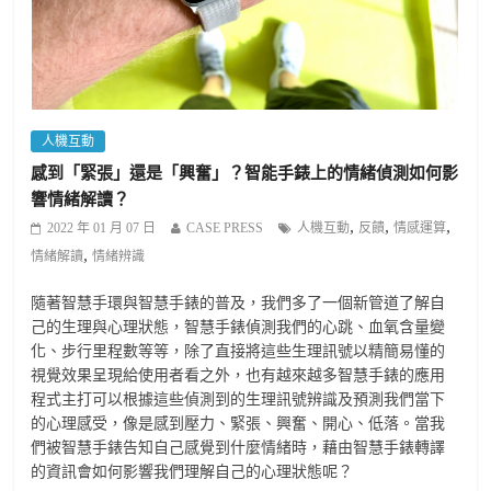
人機互動
感到「緊張」還是「興奮」？智能手錶上的情緒偵測如何影
響情緒解讀？
,
,
,
2022 年 01 月 07 日
CASE PRESS
人機互動
反饋
情感運算
,
情緒解讀
情緒辨識
隨著智慧手環與智慧手錶的普及，我們多了一個新管道了解自
己的生理與心理狀態，智慧手錶偵測我們的心跳、血氧含量變
化、步行里程數等等，除了直接將這些生理訊號以精簡易懂的
視覺效果呈現給使用者看之外，也有越來越多智慧手錶的應用
程式主打可以根據這些偵測到的生理訊號辨識及預測我們當下
的心理感受，像是感到壓力、緊張、興奮、開心、低落。當我
們被智慧手錶告知自己感覺到什麼情緒時，藉由智慧手錶轉譯
的資訊會如何影響我們理解自己的心理狀態呢？