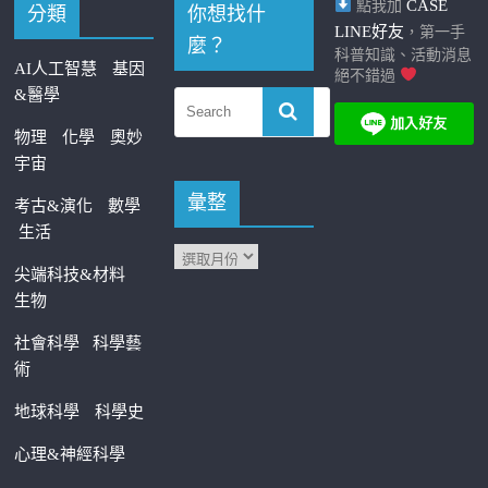
CASE
點我加
分類
你想找什
LINE好友
，第一手
麼？
科普知識、活動消息
AI人工智慧
基因
絕不錯過
&醫學
物理
化學
奧妙
宇宙
彙整
考古&演化
數學
生活
尖端科技&材料
生物
社會科學
科學藝
術
地球科學
科學史
心理&神經科學