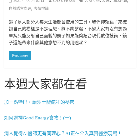
,
,
,
2021 年 06 月 02 日
CASE PRESS
人機互動
反思
情感運算
,
自然語言處理
表情辨識
鏡子是大部分人每天生活都會使用的工具，我們仰賴鏡子來確
認自己的模樣是不是理想、夠不夠整潔，不過大家有沒有想過
單純只能反射自己面貌的鏡子如果能夠結合現代數位技術，鏡
子還能帶來什麼其他意想不到的用途呢？
Read more
本週大家都在看
加一點鹽巴，讓沙士變瘋狂的祕密
如何選擇Good Energy食物！(一)
病人覺得AI醫師更有同理心？AI正在介入真實醫療現場！