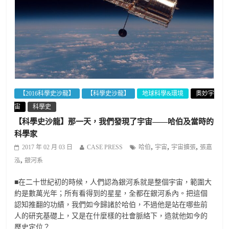
【2016科學史沙龍】
【科學史沙龍】
地球科學&環境
奧妙宇
宙
科學史
【科學史沙龍】那一天，我們發現了宇宙——哈伯及當時的
科學家
,
,
,
2017 年 02 月 03 日
CASE PRESS
哈伯
宇宙
宇宙擴張
張嘉
,
泓
銀河系
■在二十世紀初的時候，人們認為銀河系就是整個宇宙，範圍大
約是數萬光年；所有看得到的星星，全都在銀河系內。把這個
認知推翻的功績，我們如今歸諸於哈伯，不過他是站在哪些前
人的研究基礎上，又是在什麼樣的社會脈絡下，造就他如今的
歷史定位？