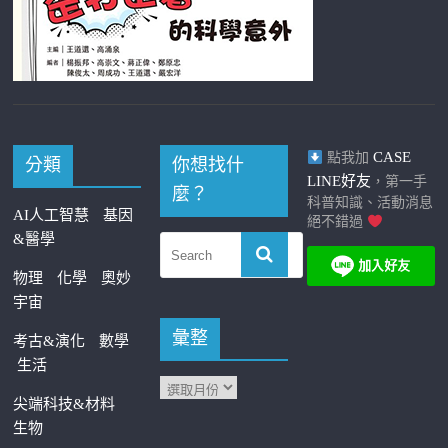
CASE
點我加
分類
你想找什
LINE好友
，第一手
麼？
科普知識、活動消息
AI人工智慧
基因
絕不錯過
&醫學
物理
化學
奧妙
宇宙
彙整
考古&演化
數學
生活
尖端科技&材料
生物