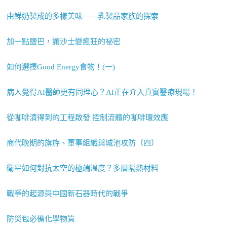
由鮮奶製成的多樣美味——乳製品家族的探索
加一點鹽巴，讓沙士變瘋狂的祕密
如何選擇Good Energy食物！(一)
病人覺得AI醫師更有同理心？AI正在介入真實醫療現場！
從咖啡漬得到的工程啟發 控制流體的咖啡環效應
商代晚期的旗斿、軍事組織與城池攻防（四）
衛星如何對抗太空的極端溫度？多層隔熱材料
戰爭的起源與中國新石器時代的戰爭
防災包必備化學物質