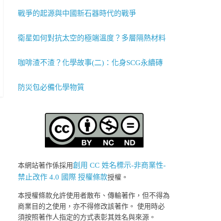
戰爭的起源與中國新石器時代的戰爭
衛星如何對抗太空的極端溫度？多層隔熱材料
咖啡渣不渣？化學故事(二)：化身SCG永續磚
防災包必備化學物質
創用 CC 姓名標示-非商業性-
本網站著作係採用
禁止改作 4.0 國際 授權條款
授權。
本授權條款允許使用者散布、傳輸著作，但不得為
商業目的之使用，亦不得修改該著作。 使用時必
須按照著作人指定的方式表彰其姓名與來源。