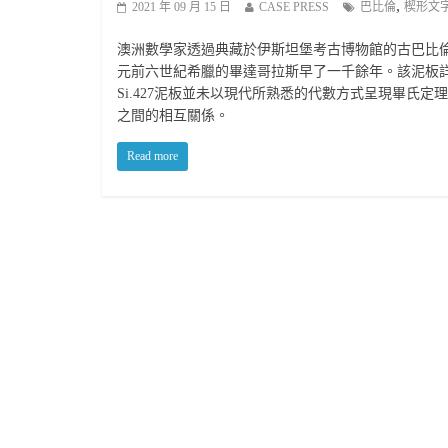
,
2021 年 09 月 15 日
CASE PRESS
巴比倫
楔形文
澳洲數學家透過典藏於伊斯坦堡考古博物館的古巴比倫楔
元前六世紀希臘的畢達哥拉斯早了一千餘年。該泥板
Si.427泥板並未以現代所熟悉的代數方式呈現畢氏
之間的相互關係。
Read more