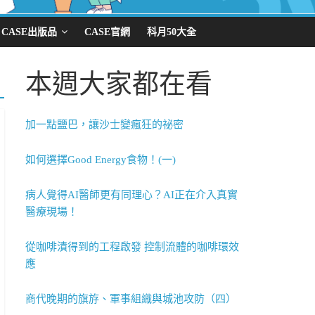
CASE出版品
CASE官網
科月50大全
本週大家都在看
加一點鹽巴，讓沙士變瘋狂的祕密
如何選擇Good Energy食物！(一)
病人覺得AI醫師更有同理心？AI正在介入真實
醫療現場！
從咖啡漬得到的工程啟發 控制流體的咖啡環效
應
商代晚期的旗斿、軍事組織與城池攻防（四）