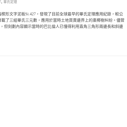
,
字
畢氏定理
形文字泥板Si.427，發現了目前全球最早的畢氏定理應用紀錄，較公
詳載了三組畢氏三元數，應用於當時土地買賣邊界上的棗椰樹糾紛。儘管
定理，但刻劃內容顯示當時的巴比倫人已懂得利用直角三角形兩邊長和斜邊