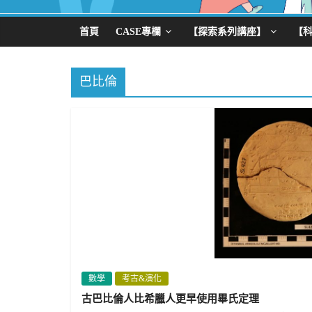
首頁
CASE專欄
【探索系列講座】
【
巴比倫
數學
考古&演化
古巴比倫人比希臘人更早使用畢氏定理