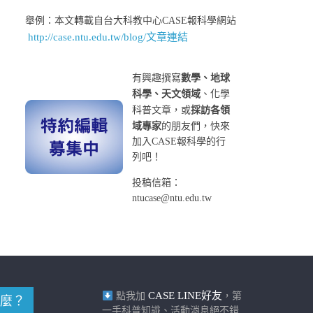
舉例：本文轉載自台大科教中心CASE報科學網站
http://case.ntu.edu.tw/blog/文章連結
有興趣撰寫
數學、地球
科學、天文領域
、化學
科普文章，或
採訪各領
域專家
的朋友們，快來
加入CASE報科學的行
列吧！
投稿信箱：
ntucase@ntu.edu.tw
CASE LINE好友
點我加
，第
麼？
一手科普知識、活動消息絕不錯