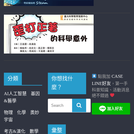
CASE
點我加
分類
你想找什
LINE好友
，第一手
麼？
科普知識、活動消息
AI人工智慧
基因
絕不錯過
&醫學
物理
化學
奧妙
宇宙
彙整
考古&演化
數學