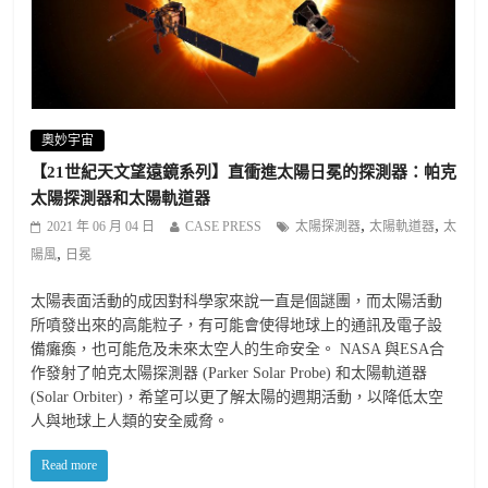
奧妙宇宙
【21世紀天文望遠鏡系列】直衝進太陽日冕的探測器：帕克
太陽探測器和太陽軌道器
,
,
2021 年 06 月 04 日
CASE PRESS
太陽探測器
太陽軌道器
太
,
陽風
日冕
太陽表面活動的成因對科學家來說一直是個謎團，而太陽活動
所噴發出來的高能粒子，有可能會使得地球上的通訊及電子設
備癱瘓，也可能危及未來太空人的生命安全。 NASA 與ESA合
作發射了帕克太陽探測器 (Parker Solar Probe) 和太陽軌道器
(Solar Orbiter)，希望可以更了解太陽的週期活動，以降低太空
人與地球上人類的安全威脅。
Read more