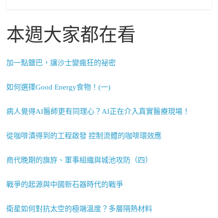
本週大家都在看
加一點鹽巴，讓沙士變瘋狂的祕密
如何選擇Good Energy食物！(一)
病人覺得AI醫師更有同理心？AI正在介入真實醫療現場！
從咖啡漬得到的工程啟發 控制流體的咖啡環效應
商代晚期的旗斿、軍事組織與城池攻防（四）
戰爭的起源與中國新石器時代的戰爭
衛星如何對抗太空的極端溫度？多層隔熱材料