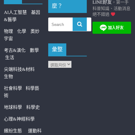
LINE好友
，第一手
麼？
科普知識、活動消息
AI人工智慧
基因
絕不錯過
&醫學
物理
化學
奧妙
宇宙
彙整
考古&演化
數學
生活
尖端科技&材料
生物
社會科學
科學藝
術
地球科學
科學史
心理&神經科學
繽紛生態
運動科