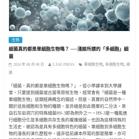
生物
細菌真的都是單細胞生物嗎？ ──淺談所謂的「多細胞」細
菌
,
,
2024 年 08 月 08 日
CASE PRESS
單細胞生物
多細胞生物
細
菌
「細菌，真的都是單細胞生物嗎？」。從小學課本到大學課
堂，只要提到細菌或古菌等原核生物，經常會有「細菌是一種
單細胞生物」這類經典概念的描述。但是，真實的自然界中，
關於這些細胞和生物的種類，並非總是如此簡單的二分法。來
自石灰岩洞穴的特殊細菌HS-3即為例外之一。HS-3是一種能進
行細胞分化並多細胞共存生長的複雜細菌，也因為這樣特殊的
生活史，被認為是具有多細胞特色的細菌。單細胞到多細胞生
物的漫長的演化歷程中，遠非從前課本所寫的那麼簡單，亦可