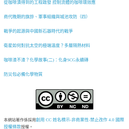
從咖啡漬得到的工程啟發 控制流體的咖啡環效應
商代晚期的旗斿、軍事組織與城池攻防（四）
戰爭的起源與中國新石器時代的戰爭
衛星如何對抗太空的極端溫度？多層隔熱材料
咖啡渣不渣？化學故事(二)：化身SCG永續磚
防災包必備化學物質
創用 CC 姓名標示-非商業性-禁止改作 4.0 國際
本網站著作係採用
授權條款
授權。