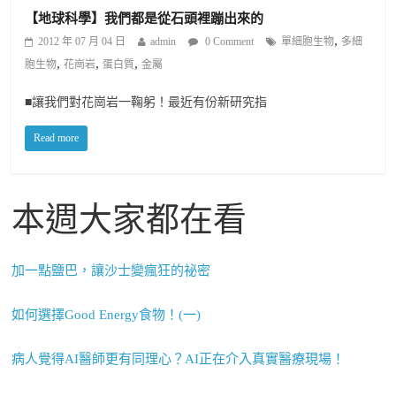
【地球科學】我們都是從石頭裡蹦出來的
,
2012 年 07 月 04 日
admin
0 Comment
單細胞生物
多細
,
,
,
胞生物
花崗岩
蛋白質
金屬
■讓我們對花崗岩一鞠躬！最近有份新研究指
Read more
本週大家都在看
加一點鹽巴，讓沙士變瘋狂的祕密
如何選擇Good Energy食物！(一)
病人覺得AI醫師更有同理心？AI正在介入真實醫療現場！