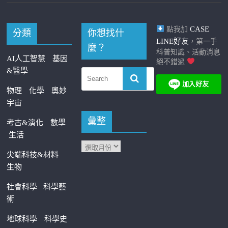
CASE
點我加
分類
你想找什
LINE好友
，第一手
麼？
科普知識、活動消息
AI人工智慧
基因
絕不錯過
&醫學
物理
化學
奧妙
宇宙
彙整
考古&演化
數學
生活
尖端科技&材料
生物
社會科學
科學藝
術
地球科學
科學史