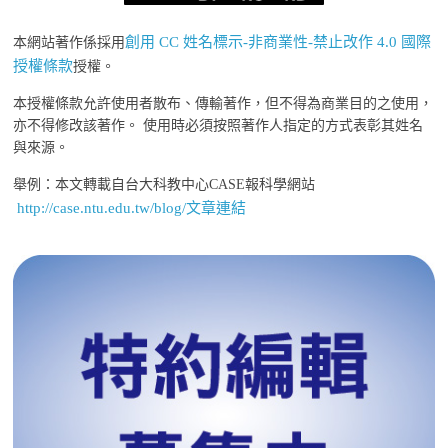
創用 CC 姓名標示-非商業性-禁止改作 4.0 國際
本網站著作係採用
授權條款
授權。
本授權條款允許使用者散布、傳輸著作，但不得為商業目的之使用，
亦不得修改該著作。 使用時必須按照著作人指定的方式表彰其姓名
與來源。
舉例：本文轉載自台大科教中心CASE報科學網站
http://case.ntu.edu.tw/blog/文章連結