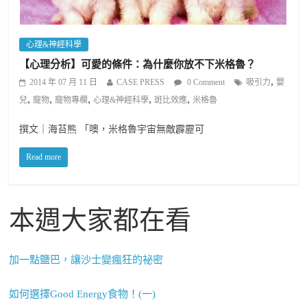
心理&神經科學
【心理分析】可愛的條件：為什麼你放不下米格魯？
,
2014 年 07 月 11 日
CASE PRESS
0 Comment
吸引力
嬰
,
,
,
,
,
兒
寵物
寵物專欄
心理&神經科學
斑比效應
米格魯
撰文｜海苔熊 「噢，米格魯宇宙無敵霹靂可
Read more
本週大家都在看
加一點鹽巴，讓沙士變瘋狂的祕密
如何選擇Good Energy食物！(一)