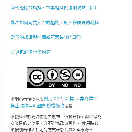
商代晚期的旗斿、軍事組織與城池攻防（四）
衛星如何對抗太空的極端溫度？多層隔熱材料
戰爭的起源與中國新石器時代的戰爭
防災包必備化學物質
創用 CC 姓名標示-非商業性-
本網站著作係採用
禁止改作 4.0 國際 授權條款
授權。
本授權條款允許使用者散布、傳輸著作，但不得為
商業目的之使用，亦不得修改該著作。 使用時必
須按照著作人指定的方式表彰其姓名與來源。