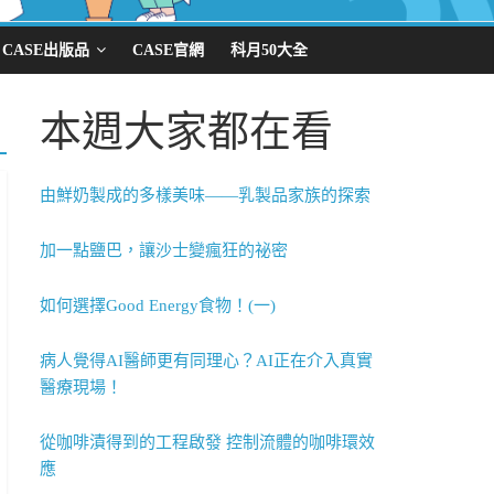
CASE出版品
CASE官網
科月50大全
本週大家都在看
由鮮奶製成的多樣美味——乳製品家族的探索
加一點鹽巴，讓沙士變瘋狂的祕密
如何選擇Good Energy食物！(一)
病人覺得AI醫師更有同理心？AI正在介入真實
醫療現場！
從咖啡漬得到的工程啟發 控制流體的咖啡環效
應