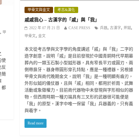
甲骨文與金文
考古&演化
戚戚我心 – 古漢字的「戚」與「我」
,
,
,
2022 年 07 月 21 日
CASE PRESS
兵器
古漢字
斧鉞
,
甲
,
甲骨文
金文
本文從考古學與文字學的角度講述「戚」與「我」二字的
之
造字創意，說明「戚」是目前發現於中國青銅時代早期墓
的使
葬內的一類玉石製小型鉞形器，具有窄長平刃或圓刃、兩
也反
側帶扉牙、器身帶圓形穿孔特點，應是一種禮器。另根據
是簡
甲骨文與商代晚期金文，說明「我」是一種明顯有齒刃，
演
外形似鉞的儀仗器，且與「戚」相同，都用於祈雨、武舞
，都
活動或象徵權力。目前商代器物中未發現與字形相似的器
物，但西周時期一種刃端具有三叉形的武器很可能便是
「我」的原型。漢字中唯一保留「我」兵器義的，只有義
與羲字。
Read more