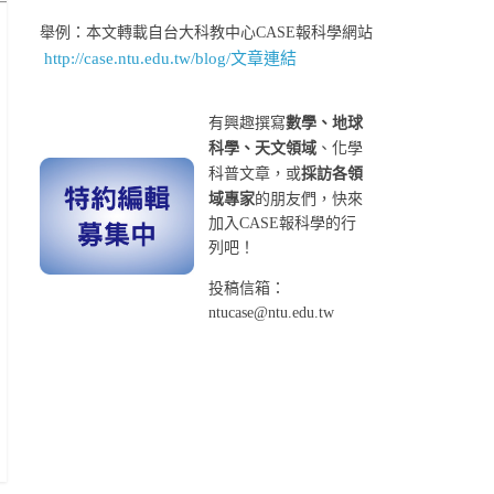
舉例：本文轉載自台大科教中心CASE報科學網站
http://case.ntu.edu.tw/blog/文章連結
有興趣撰寫
數學、地球
科學、天文領域
、化學
科普文章，或
採訪各領
域專家
的朋友們，快來
加入CASE報科學的行
列吧！
投稿信箱：
ntucase@ntu.edu.tw