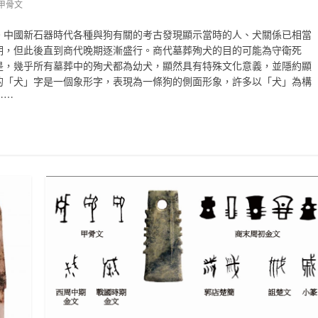
甲骨文
。中國新石器時代各種與狗有關的考古發現顯示當時的人、犬關係已相當
期，但此後直到商代晚期逐漸盛行。商代墓葬殉犬的目的可能為守衛死
是，幾乎所有墓葬中的殉犬都為幼犬，顯然具有特殊文化意義，並隱約顯
的「犬」字是一個象形字，表現為一條狗的側面形象，許多以「犬」為構
⋯⋯