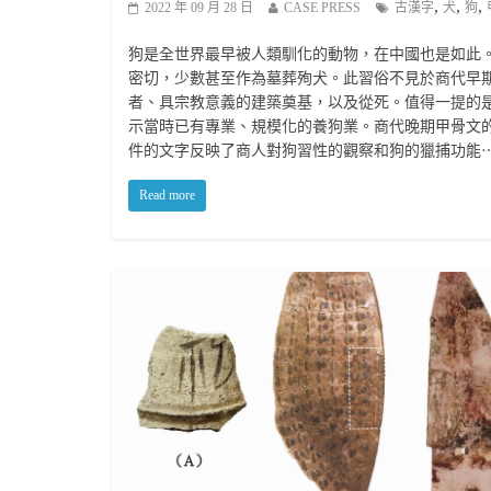
,
,
,
2022 年 09 月 28 日
CASE PRESS
古漢字
犬
狗
狗是全世界最早被人類馴化的動物，在中國也是如此
密切，少數甚至作為墓葬殉犬。此習俗不見於商代早
者、具宗教意義的建築奠基，以及從死。值得一提的
示當時已有專業、規模化的養狗業。商代晚期甲骨文
件的文字反映了商人對狗習性的觀察和狗的獵捕功能
Read more