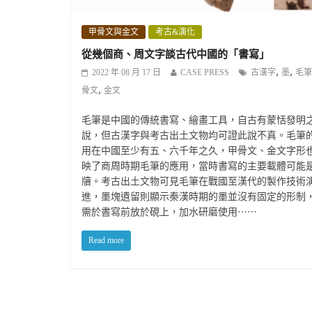
甲骨文與金文
考古&演化
從幾個商、周文字談古代中國的「書寫」
,
,
2022 年 08 月 17 日
CASE PRESS
古漢字
墨
毛筆
,
骨文
金文
毛筆是中國的傳統書寫、繪畫工具，自古有蒙恬發明
說，但古漢字與考古出土文物均可證此說不真。毛筆
用在中國至少有五、六千年之久，甲骨文、金文字形
映了商周時期毛筆的應用，當時書寫的主要載體可能
牘。考古出土文物可見毛筆在戰國至漢代的製作技術
進，墨塊遺留則顯示秦漢時期的墨並沒有固定的形制
需於書寫前放於硯上，加水研磨使用⋯⋯
Read more