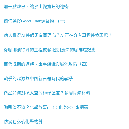
加一點鹽巴，讓沙士變瘋狂的祕密
如何選擇Good Energy食物！(一)
病人覺得AI醫師更有同理心？AI正在介入真實醫療現場！
從咖啡漬得到的工程啟發 控制流體的咖啡環效應
商代晚期的旗斿、軍事組織與城池攻防（四）
戰爭的起源與中國新石器時代的戰爭
衛星如何對抗太空的極端溫度？多層隔熱材料
咖啡渣不渣？化學故事(二)：化身SCG永續磚
防災包必備化學物質