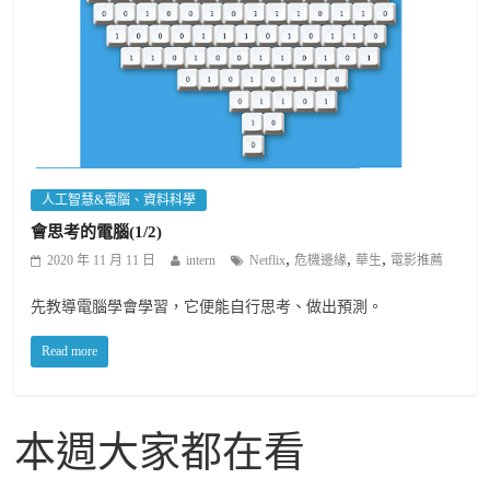
人工智慧&電腦、資料科學
會思考的電腦(1/2)
,
,
,
2020 年 11 月 11 日
intern
Netflix
危機邊緣
華生
電影推薦
先教導電腦學會學習，它便能自行思考、做出預測。
Read more
本週大家都在看