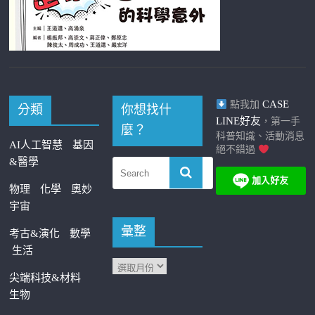
CASE
點我加
分類
你想找什
LINE好友
，第一手
麼？
科普知識、活動消息
AI人工智慧
基因
絕不錯過
&醫學
物理
化學
奧妙
宇宙
彙整
考古&演化
數學
生活
尖端科技&材料
生物