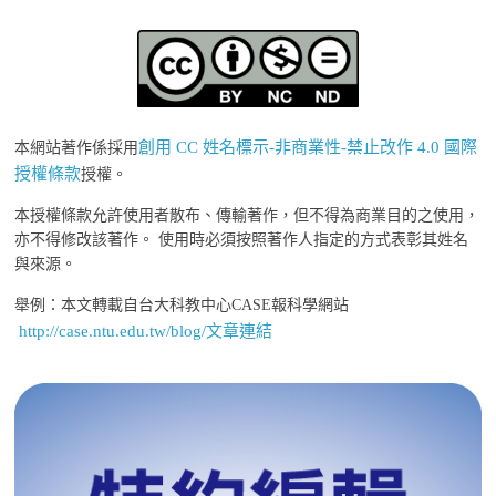
創用 CC 姓名標示-非商業性-禁止改作 4.0 國際
本網站著作係採用
授權條款
授權。
本授權條款允許使用者散布、傳輸著作，但不得為商業目的之使用，
亦不得修改該著作。 使用時必須按照著作人指定的方式表彰其姓名
與來源。
舉例：本文轉載自台大科教中心CASE報科學網站
http://case.ntu.edu.tw/blog/文章連結