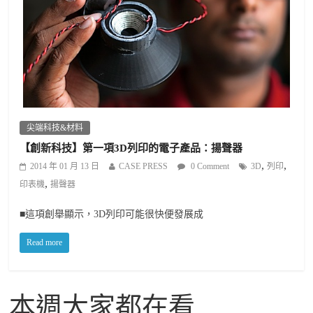
尖端科技&材料
【創新科技】第一項3D列印的電子產品：揚聲器
,
,
2014 年 01 月 13 日
CASE PRESS
0 Comment
3D
列印
,
印表機
揚聲器
■這項創舉顯示，3D列印可能很快便發展成
Read more
本週大家都在看