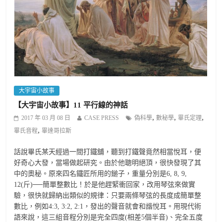
大宇宙小故事
【大宇宙小故事】11 平行線的神話
,
,
,
2017 年 03 月 08 日
CASE PRESS
偽科學
數秘學
畢氏定理
,
畢氏音程
畢達哥拉斯
話說畢氏某天經過一間打鐵舖，聽到打鐵聲竟然相當悅耳，便
好奇心大發，當場做起研究。由於他聰明絕頂，很快發現了其
中的奧秘。原來四名鐵匠所用的鎚子，重量分別是6, 8, 9,
12(斤)──簡單整數比！於是他趕緊衝回家，改用琴弦來做實
驗，很快就歸納出類似的規律：只要兩條琴弦的長度成簡單整
數比，例如4:3, 3:2, 2:1，發出的聲音就會和諧悅耳。用現代術
語來說，這三組音程分別是完全四度(相差5個半音)、完全五度