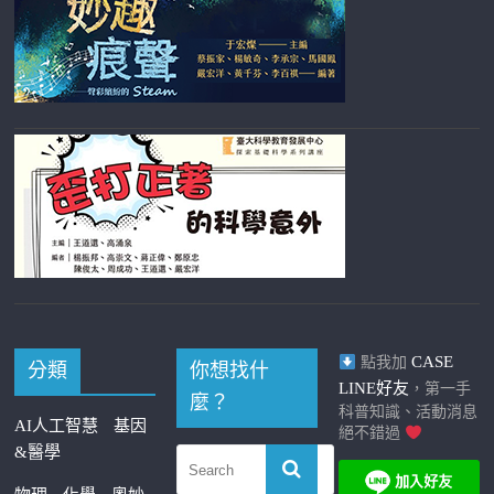
CASE
點我加
分類
你想找什
LINE好友
，第一手
麼？
科普知識、活動消息
AI人工智慧
基因
絕不錯過
&醫學