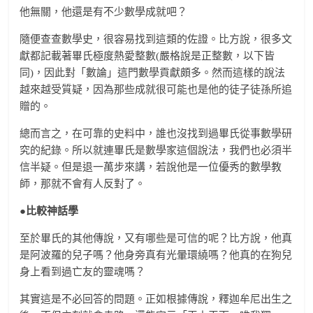
他無關，他還是有不少數學成就吧？
隨便查查數學史，很容易找到這類的佐證。比方說，很多文
獻都記載著畢氏極度熱愛整數(嚴格說是正整數，以下皆
同)，因此對「數論」這門數學貢獻頗多。然而這樣的說法
越來越受質疑，因為那些成就很可能也是他的徒子徒孫所追
贈的。
總而言之，在可靠的史料中，誰也沒找到過畢氏從事數學研
究的紀錄。所以就連畢氏是數學家這個說法，我們也必須半
信半疑。但是退一萬步來講，若說他是一位優秀的數學教
師，那就不會有人反對了。
●比較神話學
至於畢氏的其他傳說，又有哪些是可信的呢？比方說，他真
是阿波羅的兒子嗎？他身旁真有光暈環繞嗎？他真的在狗兒
身上看到過亡友的靈魂嗎？
其實這是不必回答的問題。正如根據傳說，釋迦牟尼出生之