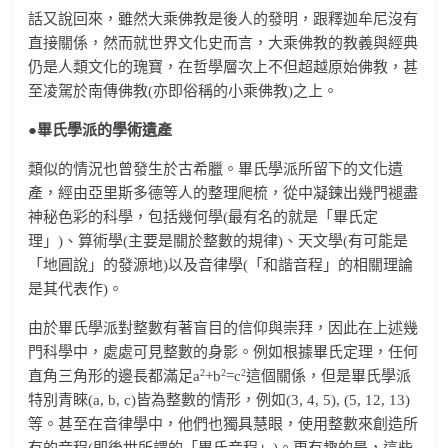
話又說回來，雖然大乘佛教是後人的發明，跟釋迦牟尼沒有
直接關係，然而就世界文化史而言，大乘佛教的教義與經典
仍是人類文化的瑰寶，在哲學層次上不但超越原始佛教，甚
至凌駕於南傳佛教(亦即俗稱的小乘佛教)之上。
●畢氏學派的學術遺產
類似的情況也曾發生於古希臘。畢氏學派所留下的文化遺
產，經由亞里斯多德等人的整理爬梳，從中凝鍊出幾門褪盡
神秘色彩的科學，包括幾何學(最有名的就是「畢氏定
理」)、算術學(主要是關於整數的規律)、天文學(有可能是
「地圓說」的發源地)以及音律學(「和諧音程」的相關理論
是其代表作)。
由於畢氏學派對整數有著盲目的信仰與崇拜，因此在上述幾
門科學中，處處可見整數的身影。例如根據畢氏定理，任何
2
2
2
直角三角形的邊長都滿足a
+b
=c
這個關係，但是畢氏學派
特別青睞(a, b, c)皆為整數的情形，例如(3, 4, 5), (5, 12, 13)
等。甚至在音律學中，他們也獨具慧眼，使用整數來創造所
有的音程(即後世所謂的「畢氏音程」)。更有趣的是，這些