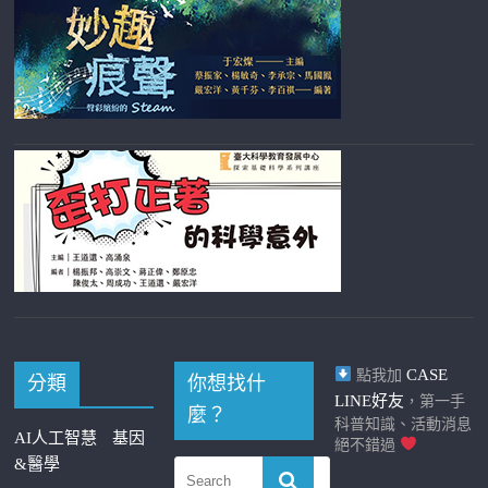
CASE
點我加
分類
你想找什
LINE好友
，第一手
麼？
科普知識、活動消息
AI人工智慧
基因
絕不錯過
&醫學