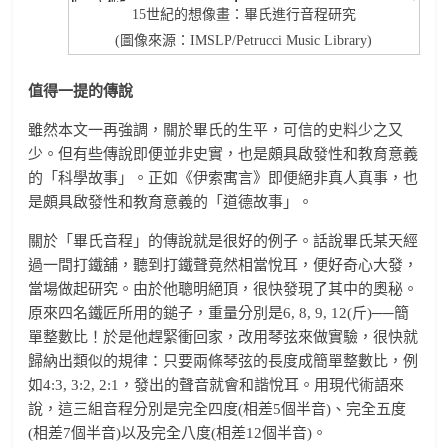
15世紀的想像畫：畢氏進行音程研究
(圖像來源：IMSLP/Petrucci Music Library)
值得一提的傳說
雖然本文一再強調，關於畢氏的生平，可信的史料少之又
少。但有些傳說即便並非史實，也是頗具啟發性和教育意義
的「科學故事」。正如《伊索寓言》即便絕非真人真事，也
是頗具啟發性和教育意義的「道德故事」。
關於「畢氏音程」的傳說就是很好的例子。話說畢氏某天經
過一間打鐵舖，聽到打鐵聲竟然相當悅耳，便好奇心大發，
當場做起研究。由於他聰明絕頂，很快發現了其中的奧秘。
原來四名鐵匠所用的鎚子，重量分別是6, 8, 9, 12(斤)──簡
單整數比！於是他趕緊衝回家，改用琴弦來做實驗，很快就
歸納出類似的規律：只要兩條琴弦的長度成簡單整數比，例
如4:3, 3:2, 2:1，發出的聲音就會和諧悅耳。用現代術語來
說，這三組音程分別是完全四度(相差5個半音)、完全五度
(相差7個半音)以及完全八度(相差12個半音)。