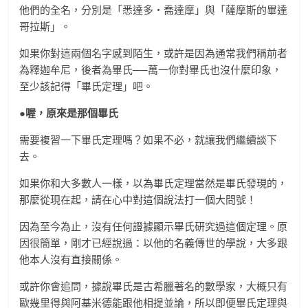
他們的全名，分別是「悉達多‧喬達摩」與「薩摩斯的畢達
哥拉斯」。
如果你對這兩個名字感到陌生，或許是因為通常我們稱前者
為釋迦牟尼，後者為畢氏──萬一你對畢氏也沒什麼印象，
至少該記得「畢氏定理」吧。
●喔，原來是那個畢氏
需要複習一下畢氏定理嗎？如果不必，就讓我們繼續談下
去。
如果你和大多數人一樣，以為畢氏定理當然是畢氏發現的，
那麼從現在起，請在心中對這個說法打一個大問號！
因為至今為止，沒有任何證據顯示畢氏研究過這個定理。原
因很簡單，剛才已經說過：以他的名義傳世的學說，大多跟
他本人沒有直接關係。
或許你會追問，據說畢氏是古希臘著名的數學家，大概只有
歐幾里得與阿基米德能跟他相提並論，所以即便畢氏定理與