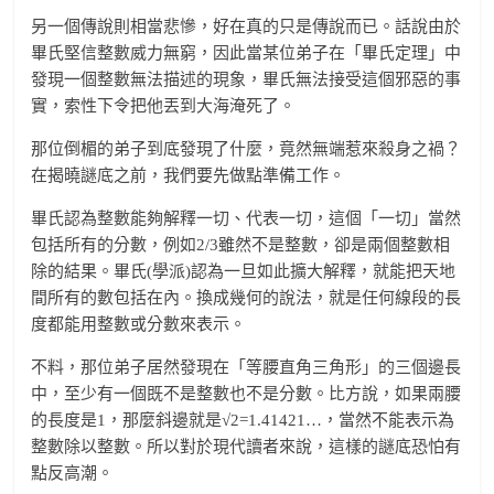
另一個傳說則相當悲慘，好在真的只是傳說而已。話說由於
畢氏堅信整數威力無窮，因此當某位弟子在「畢氏定理」中
發現一個整數無法描述的現象，畢氏無法接受這個邪惡的事
實，索性下令把他丟到大海淹死了。
那位倒楣的弟子到底發現了什麼，竟然無端惹來殺身之禍？
在揭曉謎底之前，我們要先做點準備工作。
畢氏認為整數能夠解釋一切、代表一切，這個「一切」當然
包括所有的分數，例如2/3雖然不是整數，卻是兩個整數相
除的結果。畢氏(學派)認為一旦如此擴大解釋，就能把天地
間所有的數包括在內。換成幾何的說法，就是任何線段的長
度都能用整數或分數來表示。
不料，那位弟子居然發現在「等腰直角三角形」的三個邊長
中，至少有一個既不是整數也不是分數。比方說，如果兩腰
的長度是1，那麼斜邊就是√2=1.41421…，當然不能表示為
整數除以整數。所以對於現代讀者來說，這樣的謎底恐怕有
點反高潮。