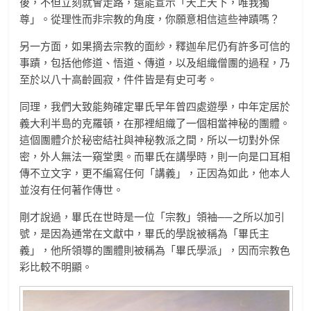
後，不但立刻就會走路，還能宣示「天上天下，唯我獨
尊」。從理性而非宗教的角度，你願意相信這些神蹟嗎？
另一方面，如果摘去宗教的面紗，釋迦牟尼仍有許多可信的
事蹟，包括他修道、悟道、傳道，以及組織僧團的過程，乃
至於以八十高齡圓寂，件件皆是有史可考。
同理，我們大致能夠確定畢氏早年曾四處遊學，中年定居於
義大利半島的克羅頓，在那裡組織了一個相當神秘的團體。
這個團體介於秘密結社與神秘教派之間，所以一切對外保
密，外人無法一窺堂奧。而畢氏在講學時，則一向是口耳相
傳不立文字，更不編寫任何「講義」，正因為如此，他本人
並沒有任何著作傳世。
剛才說過，畢氏在世時是一位「宗教」領袖──之所以加引
號，是因為通常在文獻中，畢氏的學說被稱為「畢氏主
義」，他所領導的團體則被稱為「畢氏學派」，因而宗教色
彩比較不明顯。