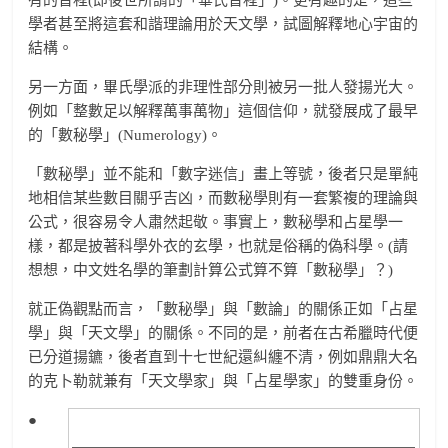
學者甚至將這套和諧理論用於天文學，試圖解釋地心宇宙的
結構。
另一方面，畢氏學派的非理性部分則被另一批人發揚光大。
例如「整數足以解釋萬事萬物」這個信仰，就發展成了最早
的「數秘學」(Numerology)。
「數秘學」並不能和「數字迷信」畫上等號，後者只是單純
地相信某些數目關乎吉凶，而數秘學則有一套繁複的理論與
公式，很容易令人肅然起敬。事實上，數秘學和占星學一
樣，都是披著科學外衣的玄學，也就是俗稱的偽科學。(請
想想，中文姓名學的筆劃計算公式算不算「數秘學」？)
就正偽觀點而言，「數秘學」與「數論」的關係正如「占星
學」與「天文學」的關係。不同的是，前者在古希臘時代便
已分道揚鑣，後者直到十七世紀還糾纏不清，例如鼎鼎大名
的克卜勒就兼有「天文學家」與「占星學家」的雙重身份。
●