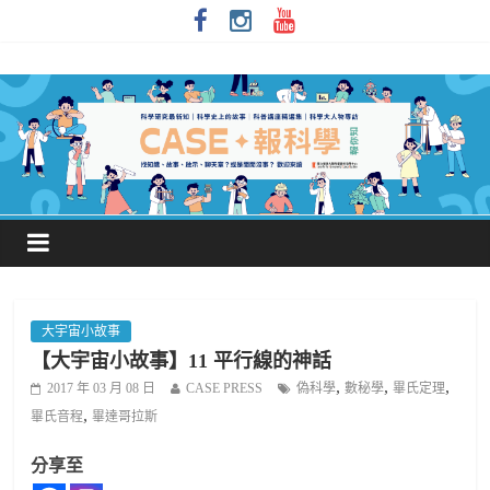
大宇宙小故事
【大宇宙小故事】11 平行線的神話
,
,
,
2017 年 03 月 08 日
CASE PRESS
偽科學
數秘學
畢氏定理
,
畢氏音程
畢達哥拉斯
分享至