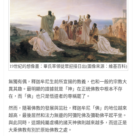
19世紀的想像畫：畢氏率領徒眾迎接日出(圖像來源：維基百科)
無獨有偶，釋迦牟尼生前所宣揚的教義，也和一般的宗教大
異其趣。最明顯的證據就是「神」在正統佛教中根本不存
在，而「佛」也只是悟道者的尊稱罷了。
然而，隨著佛教的發展與茁壯，釋迦牟尼「佛」的地位越來
越高，最後居然和法力無邊的阿彌陀佛及彌勒佛平起平坐。
與此同時，這類純屬虛構的諸天神佛則越來越多，而這正是
大乘佛教有別於原始佛教之處。