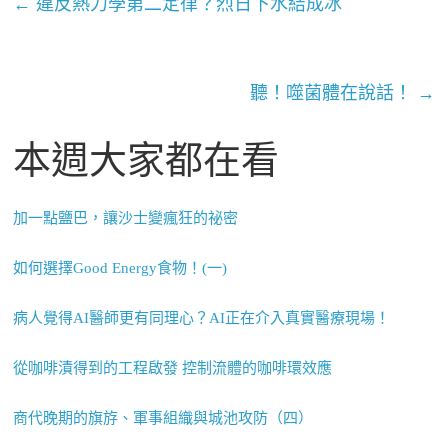
←
違反熱力學第二定律？烈日下水結成冰
聽！噬菌體在說話！
→
本週大家都在看
加一點鹽巴，讓沙士變瘋狂的祕密
如何選擇Good Energy食物！(一)
病人覺得AI醫師更有同理心？AI正在介入真實醫療現場！
從咖啡漬得到的工程啟發 控制流體的咖啡環效應
商代晚期的旗斿、軍事組織與城池攻防（四）