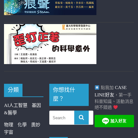
CASE
點我加
分類
你想找什
LINE好友
，第一手
麼？
科普知識、活動消息
AI人工智慧
基因
絕不錯過
&醫學
物理
化學
奧妙
宇宙