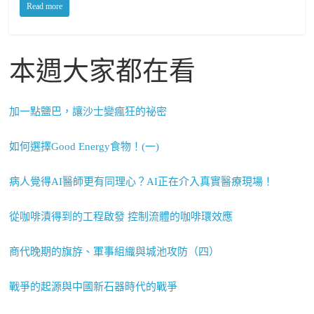
Read more
本週大家都在看
加一點鹽巴，讓沙士變瘋狂的祕密
如何選擇Good Energy食物！(一)
病人覺得AI醫師更有同理心？AI正在介入真實醫療現場！
從咖啡漬得到的工程啟發 控制流體的咖啡環效應
商代晚期的旗斿、軍事組織與城池攻防（四）
戰爭的起源與中國新石器時代的戰爭