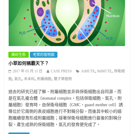
繽紛生態
老葉的植物園
小草如何稱霸天下？
,
,
2017 年 05 月 11 日
CASE PRESS
AtMUTE
BdMUTE
保衛細
,
,
,
,
胞
氣孔
禾本科
附屬細胞
雙子葉植物
過去的研究已經了解，附屬細胞並非與保衛細胞出自同源，而
是在氣孔複合體（stomatal complex，包括保衛細胞、氣孔、附
屬細胞）發育時，由保衛母細胞（GMC，guard mother cell）誘
導位於它兩側的表皮細胞進行不對稱分裂，而後其中較小的細
胞繼續發育形成附屬細胞；接著保衛母細胞進行最後的對稱分
裂，產生成熟的保衛細胞，氣孔的發育便完成了。