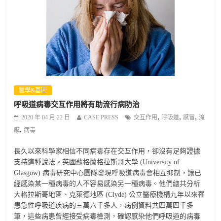
醫學&基因
呼吸道病毒交互作用將有助流行病防治
,
,
,
2020 年 04 月 22 日
CASE PRESS
交互作用
呼吸道
感冒
流
,
感
病毒
長久以來科學家相信不同病毒存在交互作用，卻沒有足夠證據
支持這種說法。英國蘇格蘭格拉斯哥大學 (University of
Glasgow) 病毒研究中心團隊發現呼吸道病毒會相互抑制，讓已
經感染某一種病毒的人不容易感染另一種病毒。他們總共分析
大格拉斯哥地區、克萊德地區 (Clyde) 公立醫療機構九年以來罹
患急性呼吸道疾病的三萬六千多人，病例資料共四萬四千多
筆，這些病患曾經接受病毒檢測，確認感染他們呼吸道的病毒