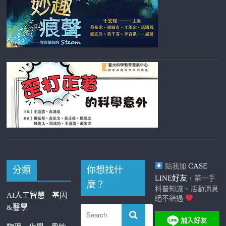
CASE
點我加
分類
你想找什
LINE好友
，第一手
麼？
科普知識、活動消息
AI人工智慧
基因
絕不錯過
&醫學