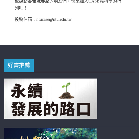
或
採訪各領域專家
的朋友們，快來加入CASE報科學的行
列吧！
投稿信箱：ntucase@ntu.edu.tw
好書推薦