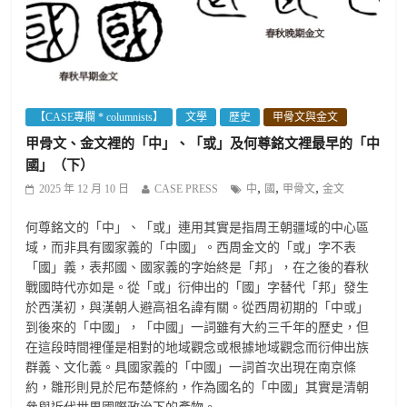
【CASE專欄 * columnists】
文學
歷史
甲骨文與金文
甲骨文、金文裡的「中」、「或」及何尊銘文裡最早的「中
國」（下）
,
,
,
2025 年 12 月 10 日
CASE PRESS
中
國
甲骨文
金文
何尊銘文的「中」、「或」連用其實是指周王朝疆域的中心區
域，而非具有國家義的「中國」。西周金文的「或」字不表
「國」義，表邦國、國家義的字始終是「邦」，在之後的春秋
戰國時代亦如是。從「或」衍伸出的「國」字替代「邦」發生
於西漢初，與漢朝人避高祖名諱有關。從西周初期的「中或」
到後來的「中國」，「中國」一詞雖有大約三千年的歷史，但
在這段時間裡僅是相對的地域觀念或根據地域觀念而衍伸出族
群義、文化義。具國家義的「中國」一詞首次出現在南京條
約，雛形則見於尼布楚條約，作為國名的「中國」其實是清朝