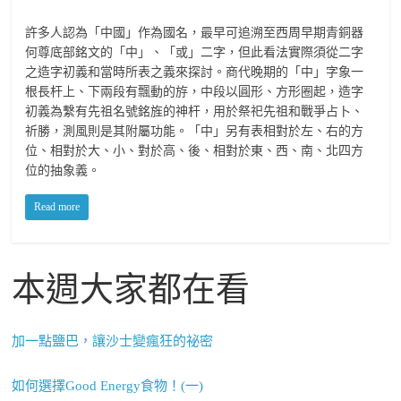
許多人認為「中國」作為國名，最早可追溯至西周早期青銅器
何尊底部銘文的「中」、「或」二字，但此看法實際須從二字
之造字初義和當時所表之義來探討。商代晚期的「中」字象一
根長杆上、下兩段有飄動的斿，中段以圓形、方形圈起，造字
初義為繫有先祖名號銘旌的神杆，用於祭祀先祖和戰爭占卜、
祈勝，測風則是其附屬功能。「中」另有表相對於左、右的方
位、相對於大、小、對於高、後、相對於東、西、南、北四方
位的抽象義。
Read more
本週大家都在看
加一點鹽巴，讓沙士變瘋狂的祕密
如何選擇Good Energy食物！(一)