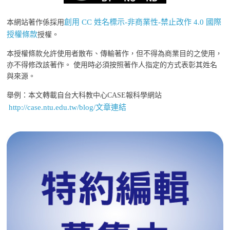
創用 CC 姓名標示-非商業性-禁止改作 4.0 國際
本網站著作係採用
授權條款
授權。
本授權條款允許使用者散布、傳輸著作，但不得為商業目的之使用，
亦不得修改該著作。 使用時必須按照著作人指定的方式表彰其姓名
與來源。
舉例：本文轉載自台大科教中心CASE報科學網站
http://case.ntu.edu.tw/blog/文章連結