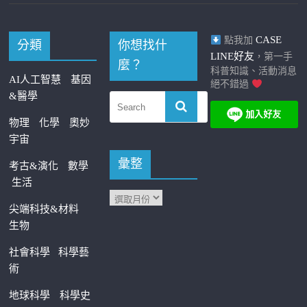
CASE
點我加
分類
你想找什
LINE好友
，第一手
麼？
科普知識、活動消息
AI人工智慧
基因
絕不錯過
&醫學
物理
化學
奧妙
宇宙
彙整
考古&演化
數學
生活
尖端科技&材料
生物
社會科學
科學藝
術
地球科學
科學史