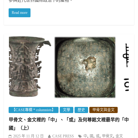
參與近代世界國際政治下的產物。
Read more
【CASE專欄 * columnists】
文學
歷史
甲骨文與金文
甲骨文、金文裡的「中」、「或」及何尊銘文裡最早的「中
國」（上）
,
,
,
,
2025 年 11 月 12 日
CASE PRESS
中
國
或
甲骨文
金文