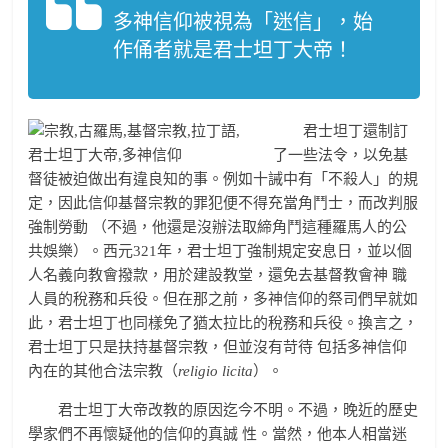
多神信仰被視為「迷信」，始
作俑者就是君士坦丁大帝！
君士坦丁還制訂
了一些法令，以免基
督徒被迫做出有違良知的事。例如十誡中有「不殺人」的規
定，因此信仰基督宗教的罪犯便不得充當角鬥士，而改判服
強制勞動 （不過，他還是沒辦法取締角鬥這種羅馬人的公
共娛樂）。西元321年，君士坦丁強制規定安息日，並以個
人名義向教會撥款，用於建設教堂，還免去基督教會神 職
人員的稅務和兵役。但在那之前，多神信仰的祭司們早就如
此，君士坦丁也同樣免了猶太拉比的稅務和兵役。換言之，
君士坦丁只是扶持基督宗教，但並沒有苛待 包括多神信仰
內在的其他合法宗教（
religio licita
）。
君士坦丁大帝改教的原因迄今不明。不過，晚近的歷史
學家們不再懷疑他的信仰的真誠 性。當然，他本人相當迷