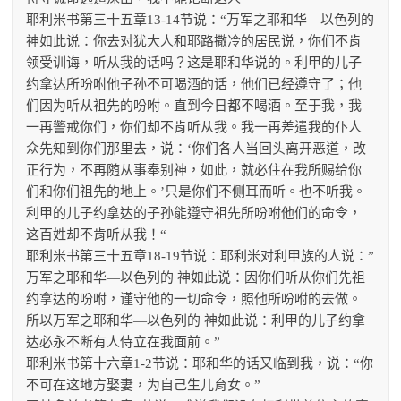
耶利米书第三十五章13-14节说：“万军之耶和华—以色列的
神如此说：你去对犹大人和耶路撒冷的居民说，你们不肯
领受训诲，听从我的话吗？这是耶和华说的。利甲的儿子
约拿达所吩咐他子孙不可喝酒的话，他们已经遵守了；他
们因为听从祖先的吩咐。直到今日都不喝酒。至于我，我
一再警戒你们，你们却不肯听从我。我一再差遣我的仆人
众先知到你们那里去，说：‘你们各人当回头离开恶道，改
正行为，不再随从事奉别神，如此，就必住在我所赐给你
们和你们祖先的地上。’只是你们不侧耳而听。也不听我。
利甲的儿子约拿达的子孙能遵守祖先所吩咐他们的命令，
这百姓却不肯听从我！“
耶利米书第三十五章18-19节说：耶利米对利甲族的人说：”
万军之耶和华—以色列的 神如此说：因你们听从你们先祖
约拿达的吩咐，谨守他的一切命令，照他所吩咐的去做。
所以万军之耶和华—以色列的 神如此说：利甲的儿子约拿
达必永不断有人侍立在我面前。”
耶利米书第十六章1-2节说：耶和华的话又临到我，说：“你
不可在这地方娶妻，为自己生儿育女。”