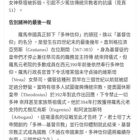
女神祭壇被拆毀，引起不少篤信傳統宗教者的抗議（見頁
51）。
告別諸神的最後一程
羅馬帝國真正卸下「多神信仰」的頭冠，換以「基督信
仰」的名分 ，是發生在四世紀末的最後幾年。直到格拉濟
亞努斯（Gratianus）在位期間（367-383），身為基督徒的
皇帝們才停止兼任祭司長的職務並主持傳 統崇拜儀式，但
羅馬元老院的多數成員在西元390年前後依然奉行多神信
仰。羅馬行政長官曾下令活埋某個未守貞操的維斯塔
（Vesta）女祭司，儘管這種刑 罰早在三個世紀以前就被認
定過分野蠻。當時有很多人試圖復興傳統宗教，提奧圖休斯
皇帝（Theodosius）於392年對此作出回應，下令禁止一切
多神 崇拜甚至家族祭祖儀式。他於394年打敗獲得羅馬元老
支持的尤根尼烏斯（Eugenius）和阿波加斯特
（Arbogast），這場漫長的征戰至此才告終 了，君士坦丁大
帝開創的「多神—基督宗教」並行信仰體制就此結束，基督
宗教正式成為國教（不過在帝國東部，多神信仰還將繼續存
在兩、三個世紀之久）。