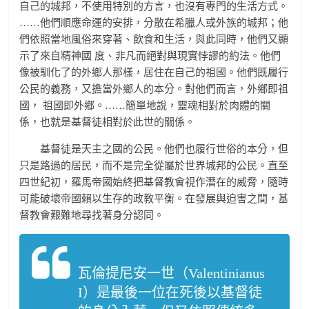
自己的城邦，不使用特別的方言，也沒有專門的生活方式。
……他們順應命運的安排，分散在希臘人或外族的城邦；他
們依照當地風俗來穿著、飲食和生活，與此同時，他們又顯
示了來自精神國 度、非凡而絕對與現實悖謬的約法。他們
像被馴化了的外鄉人那樣，居住在自己的祖國。他們既履行
公民的義務，又擔當外鄉人的本分。對他們而言，外鄉即祖
國， 祖國即外鄉。……簡單地說，靈魂相對於肉體的關
係，也就是基督徒相對於此世的關係。
基督徒是天主之國的公民。他們也履行世俗的本分，但
只是路過的居民，而不是完全從屬於世界城邦的公民。直至
四世紀初，羅馬帝國始終把基督教會視作潛在的威脅，隨時
可能破壞帝國賴以生存的政教平衡。在發展與迫害之間，基
督教會艱難地尋找著身分認同。
瓦倫提尼安一世（Valentinianus
I）是最後一位在死後以基督徒