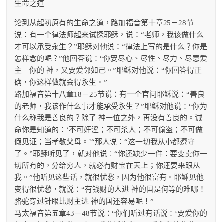
生命之道
论到从起初原有的生命之道，路加福音第十章25－28节
说：有一个律法师起来试探耶稣，说：“老师，我该做什么
才可以承受永生？”耶稣对他说：“律法上写的是什么？你是
怎样念的呢？”他回答说：“你要尽心、尽性、尽力、尽意爱
主—你的 神，又要爱邻如己。”耶稣对他说：“你回答得正
确，你这样做就会得永生。”
路加福音第十八章18－25节说：有一个官问耶稣说：“善良
的老师，我该作什么事才能承受永生？”耶稣对他说：“你为
什么称我是善良的？除了 神一位之外，再没有善良的。诫
命你是知道的：‘不可奸淫；不可杀人；不可偷盗；不可做
假见证；当孝敬父母。’“那人说：“这一切我从小都遵守
了。”耶稣听见了，就对他说：“你还缺少一件：要变卖你一
切所有的，分给穷人，就必有财宝在天上；你还要来跟从
我。”他听见这些话，就很忧愁，因为他很富有。耶稣见他
变得很忧愁，就说：“有钱财的人进 神的国是何等的难哪！
骆驼穿过针眼比财主进 神的国还容易呢！”
马太福音第五章43－48节说：“你们听过有话说：‘要爱你的