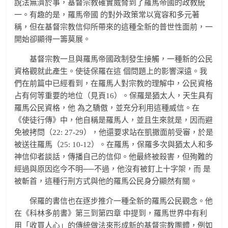
說法無濟於事，基督宗教確實威脅到了羅馬帝國的政教統
一。有趣的是，羅馬帝國 的對外政策常以寬容和多元著
稱，但在基督宗教信仰所帶來的這種全新的普世性面前，一
開始卻顯得一籌莫展。
基督宗教一旦與羅馬帝國政制發生接觸，一種新的公民
資格觀就此產生。使徒保羅在這 個問題上的影響深遠。我
們在前篇中已經看到，在羅馬人對宗教的理解中，公民資格
占有何等重要的地位（見頁16）。保羅是猶太人，天生具有
羅馬公民資格，他 為之驕傲，並充分利用這種威信。在
《使徒行傳》中，他自稱是羅馬人，並且生來就是，因而避
免被拷問（22: 27-29），他還要求站在凱撒面前受審，於是
被送往羅馬（25: 10-12）。在羅馬，保羅多次與猶太人和多
神信仰者談話，傳播自己的信仰。他最終被殺害，但殉難的
經過與原因迄今不明──不過，他沒有被釘上十字架，而 是
被斬首，這種行刑方式與他的羅馬公民身分顯然有關。
保羅的書信也在逐步推介一種全新的羅馬公民觀念。他
在《科林多前書》第三到第四章 中提到，羅馬世界中有利
用「收買人心」的傳統做法來形成新的基督宗教團體，例如