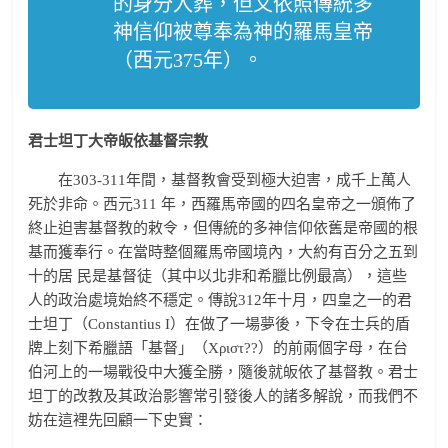
的身分入葬，但又依照傳統多
神信仰被尊奉為神的羅馬皇帝
（西元375年）。
君士坦丁大帝皈依基督宗教
在303-311年間，基督教會受到極大迫害，成千上萬人
死於非命。西元311 年，西羅馬帝國的四名皇帝之一頒佈了
終止迫害基督教的敕令，但傳統的多神信仰依舊是帝國的根
基而獲奉行。在當時整個羅馬帝國境內，大約有百分之五到
十的居 民是基督徒（其中以北非和希臘比例最高），這些
人的政治處境始終不穩定。傳說312年十月，四皇之一的君
士坦丁（Constantius I）在做了一場夢後，下令在士兵的盾
牌上刻下希臘語「基督」（Χριστ??）的前兩個字母，在台
伯河上的一場戰役中大獲全勝，隨後就皈依了基督教。君士
坦丁的改教及其政治影響常引發後人的諸多解說，而我們不
妨在這裡先回顧一下史實：