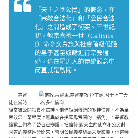
「天主之國公民」的概念，在
「宗教合法化」和「公民合法
化」之間造成了衝突。三世紀
初，教宗嘉禮一世（Callixtus
I）命令女貴族與社會階級低賤
的男子甚至奴隸進行宗教通
婚，這在羅馬人的傳統觀念中
簡直就是醜聞。
基督
徒在當時
經常被公開指責不信神。他們拒絕傳統的多神信仰、不為皇
帝效忠，某程度上無異於在挖羅馬帝國的「牆角」。基督教
護教士們為了替自己辯護，把信徒 對天主的使命和公民對
國家的義務區分開來，聲明公民義務絲毫未受影響，但這種