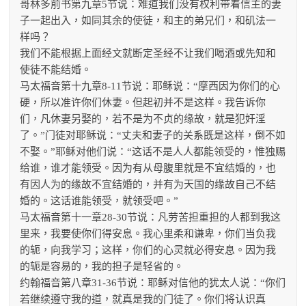
哥林多前书第九章5节说：难道我们没有权利带着信主的妻
子一起出入，如同其余的使徒，和主的弟兄们，和矶法一
样吗？
我们不能根据上面经文就断定圣经不让我们喝酒或先知和
使徒不能结婚。
马太福音第十九章8-11节说：耶稣说：“摩西因为你们的心
硬，所以准许你们休妻。但起初并不是这样。我告诉你
们，凡休妻另娶的，若不是为不贞的缘故，就是犯奸淫
了。”门徒对耶稣说：“丈夫和妻子的关系既是这样，倒不如
不娶。”耶稣对他们说：“这话不是人人都能领受的，惟独赐
给谁，谁才能领受。因为有从母腹里就是不宜结婚的，也
有因人为的缘故不宜结婚的，并有为天国的缘故自己不结
婚的。这话谁能领受，就领受吧。”
马太福音第十一章28-30节说：凡劳苦担重担的人都到我这
里来，我要使你们得安息。我心里柔和谦卑，你们当负我
的轭，向我学习；这样，你们的心灵就必得安息。因为我
的轭是容易的，我的担子是轻省的。
约翰福音第八章31-36节说：耶稣对信他的犹太人说：“你们
若继续遵守我的道，就真是我的门徒了。你们将认识真