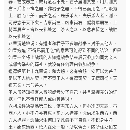
器，物或恶之，故有道者不处。君子居则贵左，用兵则贵
右。兵者不祥之器，非君子之器，不得已而用之，恬淡为
上，胜而不美，而美之者，是乐杀人。夫乐杀人者，则不
可得志于天下矣。吉事尚左，凶事尚右。偏将军居左，上
将军居右。言以丧礼处之。杀人之众，以悲哀莅之，战胜
以丧礼处之。
这里清楚地说：有道者和君子不参加战争。对于其他人，
如果穷追“不得已而用之”的意思可能得到不同的结论。但是
如果一个将上战场的人知道战争结束后要参加如同为亲人
或邻舍举办的葬礼，就没有任何理由参加战争。
道德经第七十九章说：和大怨，必有余怨，安可以为善？
是以圣人执左契，而不责于人。有德司契，无德司彻。天
道无亲，常与善人。
圣人虽然知道有人冒犯或亏欠了自己，并且掌握充分的证
据，但也不责怪那人或向其追讨。
六祖坛经决疑品第三说：使君东方人，但心净即无罪；虽
西方人，心不净亦有愆。东方人造罪，念佛求生西方，西
方人造罪，念佛求生何国？凡愚不了自性，不识身中净
土，愿东愿西，悟人在处一般，所以佛言，随所住处恒安