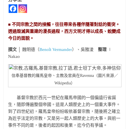
■ 不同宗教之間的接觸，往往帶來各種伴隨著對話的衝突。
透過毀滅與重建的漫長過程，西方文明才得以成長、蛻變成
今日的面貌。
撰文
│ 魏明德（
Benoît Vermander
）、吳雅淩
整理
∣
Nakao
信奉基督教的羅馬皇帝、主教及官員在Ravenna（圖片來源／
Wikipedia）
基督宗教於西元一世紀在羅馬帝國的一個偏遠行省誕
生，隨即傳遍整個帝國。這是人類歷史上的一個重大事件。
到了四世紀初，羅馬皇帝紛紛皈依基督宗教，隨後將之確立
為近乎法定的宗教，又是另一起人類歷史上的大事。與前一
事件不同的是，後者的起因和後果，迄今仍有爭議。