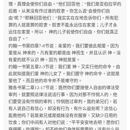
理，真理会使你们自由。”他们回答他：“我们是亚伯拉罕的
后裔，从来没有作过谁的奴隶，你怎么说‘会使你们自
由’呢？”耶稣回答他们：“我实实在在地告诉你们，所有犯
罪的人就是罪的奴隶。奴隶不能永远住在家里；儿子才永
远住在家里。所以， 神的儿子若使你们自由，你们就真正
自由了。”
约翰一书第四章7-8节说：亲爱的，我们要彼此相爱。因为
爱是从 神来的。凡有爱的都是由 神而生，并且认识 神。没
有爱的就不认识 神。因为 神就是爱。
约翰一书第五章2-3节说：我们爱 神，又实行他的命令，由
此就知道我们爱 神的儿女了。我们遵守 神的命令，这就是
爱他了。而且他的命令并不是难守的。
雅各书第二章12-17节说：既然你们要按使人自由的律法受
审判，就要照这律法说话行事。因为对那不怜悯人的，他
们要受没有怜悯的审判；怜悯胜过审判。我的弟兄们，若
有人说自己有信心，却没有行为，有什么益处呢？这信心
能救他吗？若是弟兄或是姐妹没有衣服穿，又缺少日用的
饮食；你们中间有人对他们说：“平平安安地去吧！愿你们
穿得暖，吃得饱”，却不给他们身体所需要的，这有什么益