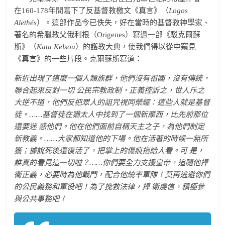
在160-178年間寫下了反基督教檄文《真言》（
Logos
Alethés
）。這部作品今已佚失，好在當時的基督教神學家、
著名的希臘教父俄利根（Origenes）寫過一部《駁克爾蘇
斯》（
Kata Kelsou
）的護教大典，使我們得以從中窺見
《真言》的一些片段。克爾蘇斯寫道：
新近出現了這麼一個人類族群，他們沒有祖國，沒有傳統，
聯合起來反對一切 公民宗教政制，正義控訴之，世人斥之
大逆不道，他們反把眾人的詛咒視同榮耀：這些人就是基督
徒。……基督徒在猶太人中找到了一個新摩西，比先前那位
還要迷 惑他們。他在他們面前自稱天主之子，為他們制定
新教義。……大家都知道他的下場。他在活著的時候一無所
獲；據說死後還復活了，把掌上的傷痕指給人看。可 是，
誰真的看見這一切啦？……你們要全力支援皇帝，追隨他捍
衛正義，必要時為他戰鬥，配合他統率軍隊！莫再逃避你們
的公民義務和軍役吧！為了挽救法律，捍 衛虔信，積極參
與公共事務吧！