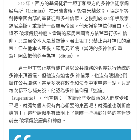
313年，西方的基督徒君士坦丁和東方的多神信徒李錫
尼烏斯（Licinius） 在米蘭會晤，簽署米蘭敕令，協定平等
對待帝國內部的基督徒和多神信眾，之後則於324年擊敗李
錫尼烏斯，重新統一西羅馬帝國。他允諾多神信仰自由，保
證不 破壞傳統神廟。當時的羅馬帝國官方依舊奉行多神信
仰，只是皇帝本人是基督徒。君士坦丁只禁止崇拜神化的皇
帝，但在他本人死後，羅馬元老院（當時的多神信仰 重
鎮）照舊把他尊奉為神（diuus）。
君士坦丁禁止基督徒官員以公共職務的名義執行傳統的
多神崇拜禮儀。但他沒有迫害多 神信眾，也沒有限制他們
擔任公共職務，甚至多次在敕令和法令中重申這一點，只是
每次都不忘補充說，他認為多神信仰是「迷信」
（superstitio）。 他宣稱：「就讓那些受蒙蔽的人們享受和
平吧，就讓每個人保有內心想要的東西吧！就讓誰也別折磨
誰吧！」這些話似乎有效阻止了當時一些過於狂熱的基督徒
前去 破壞傳統慶典和神廟。