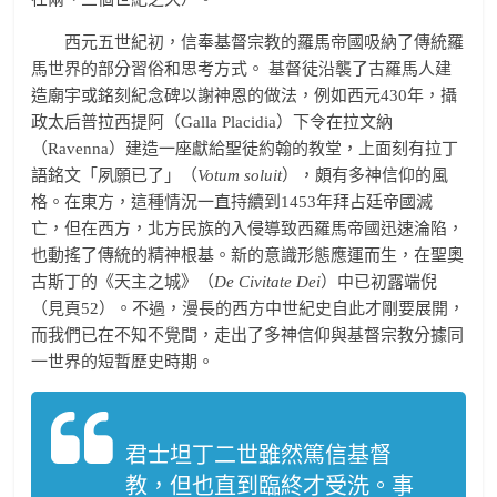
西元五世紀初，信奉基督宗教的羅馬帝國吸納了傳統羅
馬世界的部分習俗和思考方式。 基督徒沿襲了古羅馬人建
造廟宇或銘刻紀念碑以謝神恩的做法，例如西元430年，攝
政太后普拉西提阿（Galla Placidia）下令在拉文納
（Ravenna）建造一座獻給聖徒約翰的教堂，上面刻有拉丁
語銘文「夙願已了」（
Votum soluit
），頗有多神信仰的風
格。在東方，這種情況一直持續到1453年拜占廷帝國滅
亡，但在西方，北方民族的入侵導致西羅馬帝國迅速淪陷，
也動搖了傳統的精神根基。新的意識形態應運而生，在聖奧
古斯丁的《天主之城》（
De Civitate Dei
）中已初露端倪
（見頁52）。不過，漫長的西方中世紀史自此才剛要展開，
而我們已在不知不覺間，走出了多神信仰與基督宗教分據同
一世界的短暫歷史時期。
君士坦丁二世雖然篤信基督
教，但也直到臨終才受洗。事