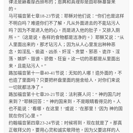
律法是籍着摩西颁布的；恩典和真理却是由耶稣基督来
的。
马可福音第七章18-23节说：耶稣对他们说：“你们也是这样
不明白吗？难道你们不了解，凡从外面进去的不能玷污人
吗？因为不是进入他的心，而是进入他的肚子，又排入厕
所。”（这是说，各样的食物都是洁净的。）耶稣又说：“从
人里面出来的，那才玷污人；因为从人心里发出种种恶
念，如淫乱、偷盗、凶杀、奸淫、贪婪、邪恶、诡诈、淫
荡、嫉妒、毁谤、骄傲、狂妄。这一切的恶都是从里面出
来，且能玷污人。”
路加福音第十一章40-41节说：无知的人哪！造外面的，不
也造了里面吗？只要把杯盘里面的施舍给人，对你们来说
一切就都洁净了。
路加福音第十七章20-21节说：法利赛人问：“ 神的国几时
来到？”耶稣回答：“ 神的国来到，不是眼睛看得见的。人
也不能说：’看哪，在这里！‘或说：’在那里！‘因为 神的国
就在你们心里。”
约翰福音第四章23-24节说：时候将到，现在就是了。那真
正敬拜父的，要用心灵和诚实敬拜他，因为父要这样的人