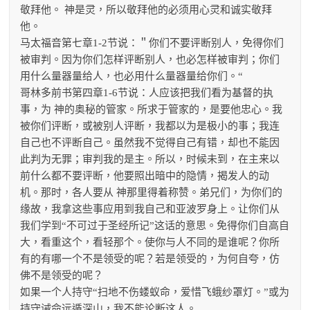
敬拜他。 神是灵，所以敬拜他的必须用心灵和诚实敬拜
他。
马太福音第七章1-2节说：＂你们不要评断别人，免得你们
被审判。因为你们怎样评断别人，也必怎样被审判；你们
用什么量器量给人，也必用什么量器量给你们。“
哥林多前书第四章1-6节说：人应该把我们看为基督的执
事，为 神的奥秘的管家。所求于管家的，是要他忠心。我
被你们评断，或被别人评断，我都以为是极小的事；我连
自己也不评断自己。虽然我不觉得自己有错，却也不能因
此判为无罪；审判我的是主。所以，时候未到，在主来以
前什么都不要评断，他要照出暗中的隐情，揭发人的动
机。那时，各人要从 神那里得着称赞。弟兄们，为你们的
缘故，我拿这些事应用到我自己和亚波罗身上。让你们从
我们学到“不可过于圣经所记”这话的意思。免得你们自高自
大，看重这个，看轻那个。使你与人不同的是谁呢？你所
有的有哪一个不是领受的呢？若是领受的，为何自夸，仿
佛不是领受的呢？
如果一个人持守“扫地不伤蝼蚁命，爱惜飞蛾纱罩灯。”或为
持守诫命远遁深山，我不能论断这人。