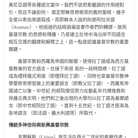
美尼亞語等各種語文當中。我們不該把希臘語的作用絕對
化，而且不論如何， 奠定耶穌思想框架的舊約聖經，幾乎
全是以希伯來語寫成，而耶穌本人說的則是阿拉米語
（Aramaic）。他說過的話經過福音書作者們的轉譯，故而
基督宗教 的思想和傳播，乃是建立在地中海沿岸不同語言
相互交匯的翻譯和解釋之上，這一點是認識基督宗教的重要
關鍵。
基督宗教和西羅馬帝國的聯盟，使得拉丁語成為西方基
督教會的官方語言。在接下來很 長的一段時間裡，拉丁語
成為禮拜儀式用語（即禮拜拉丁語），同時也是基督宗教神
學靈修思想發展上的重要語言（即教父拉丁語）。西羅馬帝
國滅亡以後，中世紀 的經院僧侶努力在動亂年代裡挽救和
保護古典文明，他們和之後出現的大學均以拉丁語為基礎語
言（即中世經院拉丁語）。直到十五世紀，拉丁語才逐漸為
各地語言 （如法語、義大利語等）所取代。
傳統多神信仰與新興基督宗教
克爾蘇斯（Celsus）是生活在西元二世紀的希臘作者，