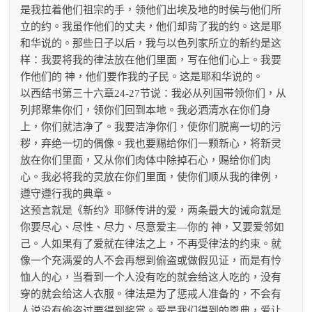
是我拉着他们祖宗的手，领他们出埃及地的时侯与他们所
立的约。我虽作他们的丈夫，他们却背了我的约。这是耶
和华说的。那些日子以后，我与以色列家所立的新约是这
样：我要将我的律法放在他们里面，写在他们心上。我要
作他们的 神，他们要作我的子民。这是耶和华说的。
以西结书第三十六章24-27节说：我必从列国带领你们，从
列邦聚集你们，领你们回到本地。我必洒清水在你们身
上，你们就洁净了。我要洁净你们，使你们脱离一切的污
秽，弃绝一切的偶像。我也要赐给你们一颗新心，将新灵
放在你们里面，又从你们肉体中除掉石心，赐给你们肉
心。我必将我的灵放在你们里面，使你们顺从我的律例，
遵守遵行我的典章。
这预言就是《新约》耶稣传讲的爱，两条最大的诫命就是
你要尽心、尽性、尽力、尽意爱主—你的 神，又要爱邻如
己。人如果有了爱就在律法之上，不再受律法的约束。就
像一个充满爱的人不会再想到偷盗或做假见证，而是有怜
恤人的心，当看到一个人没有吃的就会给这人吃的，没有
穿的就会给这人衣服。律法是为了惩戒人准备的，不会有
人说没有偷盗过要得到奖赏。爱是我们得到的恩典，爱让