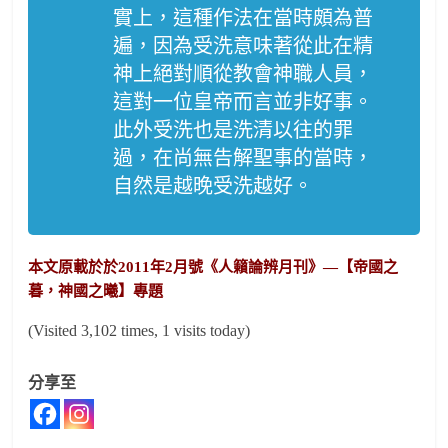
實上，這種作法在當時頗為普
遍，因為受洗意味著從此在精
神上絕對順從教會神職人員，
這對一位皇帝而言並非好事。
此外受洗也是洗清以往的罪
過，在尚無告解聖事的當時，
自然是越晚受洗越好。
本文原載於於2011年2月號《人籟論辨月刊》—【
帝國之
暮，神國之曦
】專題
(Visited 3,102 times, 1 visits today)
分享至