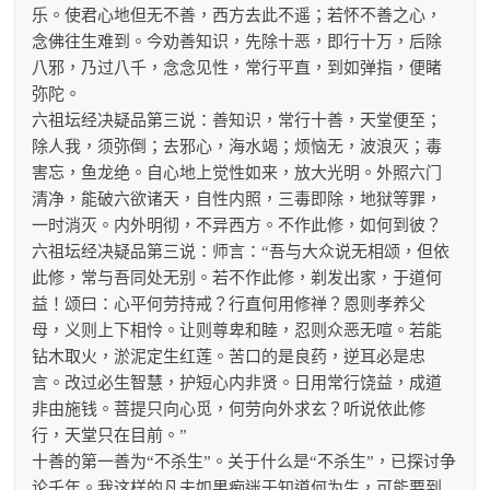
乐。使君心地但无不善，西方去此不遥；若怀不善之心，
念佛往生难到。今劝善知识，先除十恶，即行十万，后除
八邪，乃过八千，念念见性，常行平直，到如弹指，便睹
弥陀。
六祖坛经决疑品第三说：善知识，常行十善，天堂便至；
除人我，须弥倒；去邪心，海水竭；烦恼无，波浪灭；毒
害忘，鱼龙绝。自心地上觉性如来，放大光明。外照六门
清净，能破六欲诸天，自性内照，三毒即除，地狱等罪，
一时消灭。内外明彻，不异西方。不作此修，如何到彼？
六祖坛经决疑品第三说：师言：“吾与大众说无相颂，但依
此修，常与吾同处无别。若不作此修，剃发出家，于道何
益！颂曰：心平何劳持戒？行直何用修禅？恩则孝养父
母，义则上下相怜。让则尊卑和睦，忍则众恶无喧。若能
钻木取火，淤泥定生红莲。苦口的是良药，逆耳必是忠
言。改过必生智慧，护短心内非贤。日用常行饶益，成道
非由施钱。菩提只向心觅，何劳向外求玄？听说依此修
行，天堂只在目前。”
十善的第一善为“不杀生”。关于什么是“不杀生”，已探讨争
论千年。我这样的凡夫如果痴迷于知道何为生，可能要到