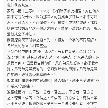
我们获得永生。
罗马书第十三章8－10节说：你们除了彼此相爱，对任何人
都不可亏欠什么，因为那爱人的就成全了律法。那不可奸
淫，不可杀人，不可偷盗，不可贪婪，或别的诫命，都包
括在“爱邻如己”这一句话之内了。爱是不对邻人作恶，所以
爱就成全了律法。
我要探究天下所学之道本为一。但对一个字的不同理解，
各经文的意义会相差甚远。
论到圣经中的十诫“不可杀人”，马太福音第五章21-22节
说：“你们听过有话对古人说：‘不可杀人’；‘凡杀人的，必
须受审判。’但是我告诉你们：凡向弟兄动怒的，必须受审
判；凡骂弟兄是废物的，必须受议会的审判；凡骂弟兄是
白痴的，必须遭受地狱的火。”
如果我们做到不向弟兄动怒且爱人如己，就不再受诫命“不
可杀人”的约束。
道德经第四十九章说：善者，吾善之；不善者，吾亦善
之，徳善。信者，吾信之，不信者，吾亦信之，徳信。第
六十三章说：报怨以徳。第三十一章说：夫兵者，不祥之