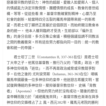
戀基督宗教的號召力：神性的超越、愛敵人如愛鄰人、個人
的情感能力決定宗教情懷、團體情懷的成長、教會的普世結
構，等等。從這些看 來，基督宗教確實對精神、心靈乃至
社會的創新，給當時四分五裂的羅馬帝國帶來統一的新希
望，而君士坦丁顯然正是基於這個原因，而始終關注教會本
身的統一。 他本人雖到臨終才受洗，生前卻以「編外主
教」的身分自居，多次召集公會議，積極倡議協調不同教派
之間的教義衝突。所有這些努力都指向同一目的：統一的教
會和統一的帝國。
君士坦丁二世（Constantius II, 337-361在位）是君士坦
丁大帝之子，他篤信基督教，推行乃父的「懷柔」政治，把
多神信仰視為「迷信」，而不再是政治威脅或宗教競爭對
手。在他之後的 尤利安努斯（Iulianus, 361-363在位）堪稱
羅馬帝國最後一位多神信仰的皇帝，他迷戀古希臘文明，嘗
試復興傳統的多神信仰，壓抑基督宗教信仰， 史稱「背教
者」（Apostata）。但他的努力終於沒有成功。隨後的歷任
皇帝轉而致力於「滅絕魔鬼崇拜」，基督宗教也漸漸在與多
神信仰的交鋒裡占了上 風。西元382年，羅馬元老院的勝利