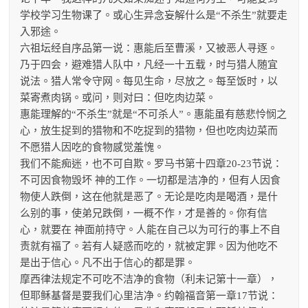
学校学习生物课了。或心生异念妄解什么是“不杀生”就要走
入邪途。
六祖坛经自序品第一说：惠能后至曹溪，又被恶人寻逐。
乃于四会，避难猎人队中，凡经一十五载，时与猎人随宜
说法。猎人常令守网。每见生命，尽放之。每至饭时，以
菜寄煮肉锅。或问，则对曰：但吃肉边菜。
惠能理解的“不杀生”就是“不可杀人”。惠能虽有慈悲怜悯之
心，放生捉到的猎物和不吃捉到的猎物，但也吃肉边菜而
不愿猎人因吃的食物感觉羞愧。
我们不能痴迷，也不可自欺。罗马书第十四章20-23节说：
不可因食物毁坏 神的工作。一切都是洁净的，但有人因食
物使人跌倒，这在他就是恶了。无论是吃肉是喝酒，是什
么别的事，使弟兄跌倒，一概不作，才是善的。你有信
心，就要在 神面前持守。人能在自己以为可行的事上不自
责就有福了。若有人疑惑而吃的，就被定罪。因为他吃不
是出于信心。凡不出于信心的都是罪。
摩西律法规定不可吃不洁净的食物（利未记第十一章），
但耶稣基督是要我们心里洁净。约翰福音第一章17节说：