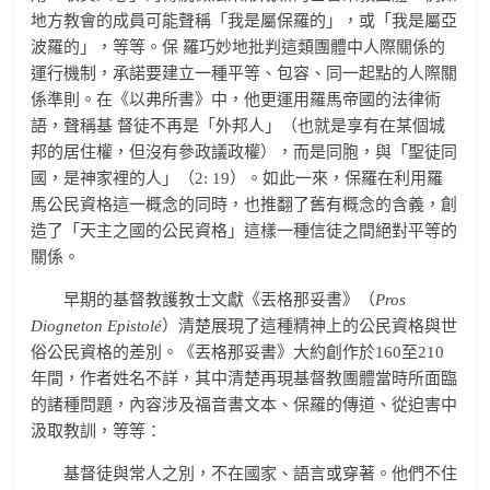
地方教會的成員可能聲稱「我是屬保羅的」，或「我是屬亞
波羅的」，等等。保 羅巧妙地批判這類團體中人際關係的
運行機制，承諾要建立一種平等、包容、同一起點的人際關
係準則。在《以弗所書》中，他更運用羅馬帝國的法律術
語，聲稱基 督徒不再是「外邦人」（也就是享有在某個城
邦的居住權，但沒有參政議政權），而是同胞，與「聖徒同
國，是神家裡的人」（2: 19）。如此一來，保羅在利用羅
馬公民資格這一概念的同時，也推翻了舊有概念的含義，創
造了「天主之國的公民資格」這樣一種信徒之間絕對平等的
關係。
早期的基督教護教士文獻《丟格那妥書》（
Pros
Diogneton Epistolé
）清楚展現了這種精神上的公民資格與世
俗公民資格的差別。《丟格那妥書》大約創作於160至210
年間，作者姓名不詳，其中清楚再現基督教團體當時所面臨
的諸種問題，內容涉及福音書文本、保羅的傳道、從迫害中
汲取教訓，等等：
基督徒與常人之別，不在國家、語言或穿著。他們不住