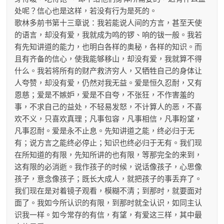
处呢？信心也是这样，若没有行为是死的。
歌林多前书第十三章说：我若能说人间的方言，甚至天使
的语言，却没有爱，我就成为鸣的锣、响的钹一般。我若
有先知讲道的能力，也明白各样的奥秘，各样的知识。而
且有齐备的信心，使我能够移山，却没有爱，我就算不得
什么。我若将所有的财产救济穷人，又牺牲自己的身体让
人夸赞，却没有爱，仍然对我无益。爱是恒久忍耐，又有
恩慈；爱是不嫉妒，爱是不自夸，不张狂，不作害羞的
事，不求自己的益处，不轻易发怒，不计算人的恶，不喜
欢不义，只喜欢真理；凡事包容，凡事相信，凡事盼望，
凡事忍耐。爱是永不止息。先知讲道之能，终必归于无
有；说方言之能终必停止；知识也终必归于无有。我们现
在所知道的有限，先知所讲的也有限，等那完全的来到，
这有限的必消逝。我作孩子的时候，说话像孩子，心思像
孩子，意念像孩子；既长大成人，就把孩子的事丢弃了。
我们现在是对着镜子观看，模糊不清；到那时，就要面对
面了。我如今所认识的有限，到那时就全认识，如同主认
识我一样。如今常存的有信，有望，有爱这三样，其中最