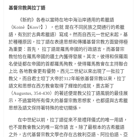
基督宗教與拉丁語
《新約》各卷以當時在地中海沿岸通用的希臘語
（Koinè【Κοιν?】），也就 是在不同民族之間通行的希臘
語，有別於古典希臘語）寫成。然而自西元一世紀末起，基
於種種原因，拉丁語在表達思想和傳播基督宗教方面變得極
為重要：首先， 拉丁語是羅馬帝國的行政語言，而基督宗
教恰恰在羅馬帝國的疆土內獲得發展。其次，彼得和保羅兩
名使徒都在帝國的首都羅馬殉教，使得羅馬教會在主持聯合
上比 各地教會更有優勢。西元二世紀以來出現了一批拉丁
教父，而自君士坦丁大帝於312年皈依基督宗教以來，拉丁
語文和思想在西方教會取得了輝煌的成就，奧古斯丁
（Augustus, 354-430）的著述便是教父拉丁語風貌的最佳展
示，不過當時所有偉大的基督宗教思想家，也都還與古希臘
思想及語文保持著特殊的密切關係。
在中世紀以前，拉丁語從來不是禮拜儀式的唯一用語，
也不是教會教父的唯一寫作語 言。除了最根本的古希臘語
之外，古代基督宗教文學也存在古敘利亞語、阿拉伯語、亞