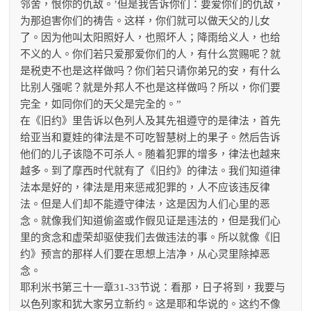
邻舍，恨你的仇敌。’但是我告诉你们：要爱你们的仇敌，
为那迫害你们的祷告。这样，你们就可以做天父的儿女
了。因为他叫太阳照好人，也照坏人；降雨给义人，也给
不义的人。你们若只爱那爱你们的人，有什么赏赐呢？就
是税吏不也是这样做吗？你们若只请你弟兄的安，有什么
比别人强呢？就是外邦人不也是这样做吗？所以，你们要
完全，如同你们的天父是完全的。”
在《旧约》里告诉以色列人及其先祖遵守的是律法，首先
给亚当和夏娃的律法是不可吃智慧树上的果子。然后告诉
他们的儿子该隐不可杀人。随着犯罪的增多，律法也越来
越多。到了摩西时代就有了《旧约》的律法。我们知道律
法本是好的，律法是用来惩戒犯罪的，人不应该违反律
法。但是人们却不能遵守律法，这是因为人们心里的恶
念。就像我们知道偷盗或作假见证是违法的，但是我们心
里的贪念和虚荣却驱使我们去做违法的事。所以就像《旧
约》预言的那样人们要在思想上洁净，从心灵里除掉恶
念。
耶利米书第三十一章31-33节说：看那，日子将到，我要与
以色列家和犹大家另立新约。这是耶和华说的。这约不像