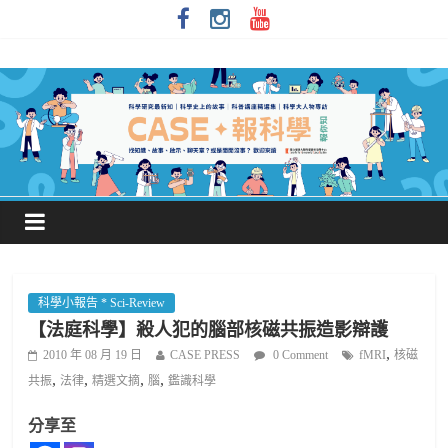
科學小報告 * Sci-Review
【法庭科學】殺人犯的腦部核磁共振造影辯護
,
2010 年 08 月 19 日
CASE PRESS
0 Comment
fMRI
核磁
,
,
,
,
共振
法律
精選文摘
腦
鑑識科學
分享至