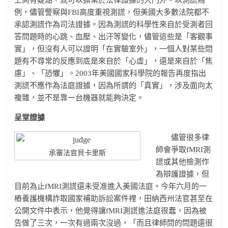
例，儘管警察與FBI高度重視測謊，但美國大多數法院都不
承認測謊作為司法證據。因為測謊的科學性來自於受測者回
答問題時的心跳、血壓、出汗等變化，儘管這些是「客觀事
實」，但沒有人可以證明「在實驗室外」，一個人對某些問
題有不尋常的反應到底是來自於「心虛」，還是來自於「焦
慮」、「恐懼」。2003年美國國家科學院的報告再度指出
測謊不應作為法庭證據，因為所謂的「真實」，涉及面向太
複雜，並不是靠一台機器就能夠決定。
呈堂證據
儘管很多律
師會爭取fMRI測
承審法官貝卡里斯
謊或其他檢測作
為辯護證據，但
目前為止fMRI測謊還未受准進入美國法庭。今年六月的一
樁養護機構詐取國家補助訴訟案件裡，田納西州法官甚至在
公開文件中表示，他覺得讓fMRI測謊進法庭很蠢，因為被
告做了三次，一次有過兩次沒過，「而且律師問的問題還很