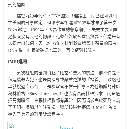
刑的迴圈。
儘管九〇年代時，DNA鑑定「理論上」就已經可以用
在美國的刑事鑑定，但珍寧案卻遲到2005年才做了第一次
DNA鑑定。1999年，因為作證的警察翻供，失去主要人證
之後又沒有其他的物證，克魯茲終於被宣告無罪。但還是有
人得付出代價，因此2005年，比對珍寧遺體上殘留的精液
DNA 後，杜根被確認為真兇，再度遭到起訴。
fMRI進場
這次杜根的審判引起了比當時更大的關注。他不僅是一
個連續殺人犯，也是間接導致嚴重冤獄的「禍首」。雖然他
早就說過自己有罪，是檢察官不當一回事。為他辯護的律師
葛林伯格（Steve Greenberg）也沒有否認杜根涉案，而是選
擇另闢蹊徑---主張杜根腦部有異常，因而請求免於死刑。為
了證明杜根腦部的確受損，腦部核磁共振儀（fMRI）首度
進入了美國的刑事訴訟程序。