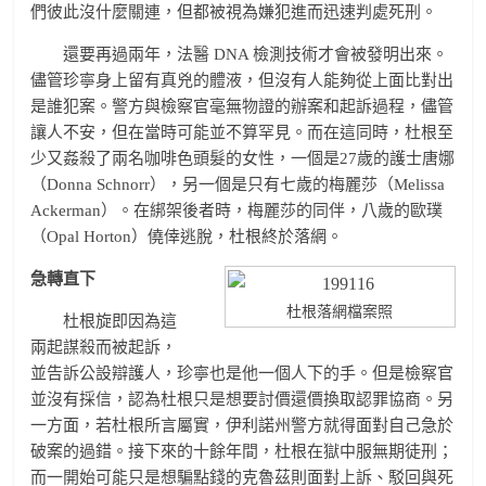
們彼此沒什麼關連，但都被視為嫌犯進而迅速判處死刑。
還要再過兩年，法醫 DNA 檢測技術才會被發明出來。
儘管珍寧身上留有真兇的體液，但沒有人能夠從上面比對出
是誰犯案。警方與檢察官毫無物證的辦案和起訴過程，儘管
讓人不安，但在當時可能並不算罕見。而在這同時，杜根至
少又姦殺了兩名咖啡色頭髮的女性，一個是27歲的護士唐娜
（Donna Schnorr），另一個是只有七歲的梅麗莎（Melissa
Ackerman）。在綁架後者時，梅麗莎的同伴，八歲的歐璞
（Opal Horton）僥倖逃脫，杜根終於落網。
急轉直下
杜根落網檔案照
杜根旋即因為這
兩起謀殺而被起訴，
並告訴公設辯護人，珍寧也是他一個人下的手。但是檢察官
並沒有採信，認為杜根只是想要討價還價換取認罪協商。另
一方面，若杜根所言屬實，伊利諾州警方就得面對自己急於
破案的過錯。接下來的十餘年間，杜根在獄中服無期徒刑；
而一開始可能只是想騙點錢的克魯茲則面對上訴、駁回與死