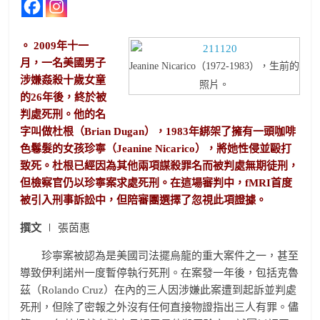
。 2009年十一
月，一名美國男子
Jeanine Nicarico（1972-1983），生前的
涉嫌姦殺十歲女童
照片。
的26年後，終於被
判處死刑。他的名
字叫做杜根（Brian Dugan），1983年綁架了擁有一頭咖啡
色鬈髮的女孩珍寧（Jeanine Nicarico），將她性侵並毆打
致死。杜根已經因為其他兩項謀殺罪名而被判處無期徒刑，
但檢察官仍以珍寧案求處死刑。在這場審判中，fMRI首度
被引入刑事訴訟中，但陪審團選擇了忽視此項證據。
撰文
∣ 張茵惠
珍寧案被認為是美國司法擺烏龍的重大案件之一，甚至
導致伊利諾州一度暫停執行死刑。在案發一年後，包括克魯
茲（Rolando Cruz）在內的三人因涉嫌此案遭到起訴並判處
死刑，但除了密報之外沒有任何直接物證指出三人有罪。儘