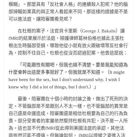
模糊」。那麼具有「反社會人格」的連續殺人犯呢？他的腦
部掃瞄如果真的與正常人看起來不同，那這樣的證據是不是
可以進法庭，讓陪審團看見呢？
在杜根的案子，法官貝卡里斯（George J. Bakalis）讓
fMRI的結果展示於法庭，辯護律師葛林伯格也據此主張杜
根出生時腦部受損，導致他從小就有放火跟破壞等反社會行
為，控制不住自己。杜根也從沒否認過犯案，他曾這麼說：
「可能跟性有關吧，但我也搞不清楚。要是我能知道為
什麼會幹出這麼多事就好了，但我就是不知道。（It might
have been for the sex, but I don't understand why. I wish I
knew why I did a lot of things, but I don't.）」
最後，陪審團在十個小時的討論之後，做出了死刑的決
定。不管腦部是不是跟別人不太一樣，也不管腦部的異常是
自己還是命運造成，陪審團還是相信杜根要為自己的行為負
責。部分受害者的家屬依然堅持杜根有共犯，決不是一人所
為。這也並不代表fMRI從此得到美國法庭的承認，其他法
庭依然可能不遵循。但無論如何， fMRI以證據之姿進入法