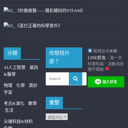
CASE
點我加
分類
你想找什
LINE好友
，第一手
麼？
科普知識、活動消息
AI人工智慧
基因
絕不錯過
&醫學
物理
化學
奧妙
宇宙
彙整
考古&演化
數學
生活
尖端科技&材料