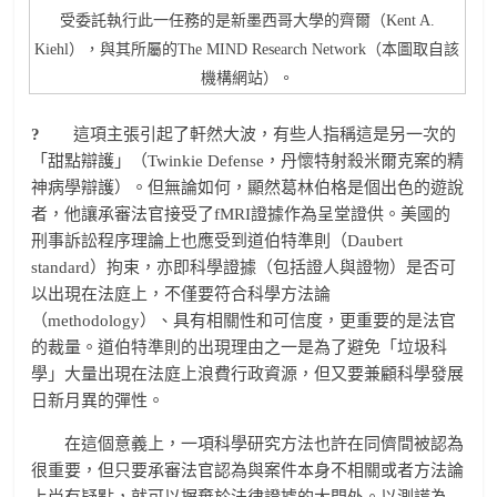
受委託執行此一任務的是新墨西哥大學的齊爾（Kent A.
Kiehl），與其所屬的The MIND Research Network（本圖取自該
機構網站）。
?
這項主張引起了軒然大波，有些人指稱這是另一次的
「甜點辯護」（Twinkie Defense，丹懷特射殺米爾克案的精
神病學辯護）。但無論如何，顯然葛林伯格是個出色的遊說
者，他讓承審法官接受了fMRI證據作為呈堂證供。美國的
刑事訴訟程序理論上也應受到道伯特準則（Daubert
standard）拘束，亦即科學證據（包括證人與證物）是否可
以出現在法庭上，不僅要符合科學方法論
（methodology）、具有相關性和可信度，更重要的是法官
的裁量。道伯特準則的出現理由之一是為了避免「垃圾科
學」大量出現在法庭上浪費行政資源，但又要兼顧科學發展
日新月異的彈性。
在這個意義上，一項科學研究方法也許在同儕間被認為
很重要，但只要承審法官認為與案件本身不相關或者方法論
上尚有疑點，就可以摒棄於法律證據的大門外。以測謊為