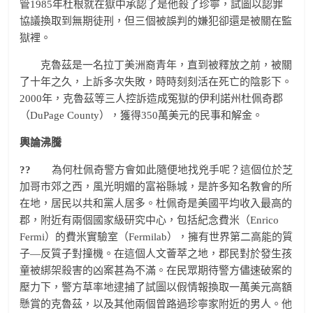
管1985年杜根就在獄中承認了是他殺了珍寧，試圖以認罪
協議換取到無期徒刑，但三個被誤判的嫌犯卻還是被關在監
獄裡。
克魯茲是一名拉丁美洲裔青年，直到被釋放之前，被關
了十年之久，上訴多次失敗，時時刻刻活在死亡的陰影下。
2000年，克魯茲等三人控訴造成冤獄的伊利諾州杜佩奇郡
（DuPage County），獲得350萬美元的民事和解金。
輿論沸騰
?
?
為何杜佩奇警方會如此隨便地找兇手呢？這個位於芝
加哥市郊之西，風光明媚的富裕縣城，是許多知名教會的所
在地，居民以共和黨人居多。杜佩奇是美國平均收入最高的
郡，附近有兩個國家級研究中心，包括紀念費米（Enrico
Fermi）的費米實驗室（Fermilab），擁有世界第二高能的質
子—反質子對撞機。在這個人文薈萃之地，郡民對於發生孩
童被綁架殺害的凶案甚為不滿。在民眾期待警方儘速破案的
壓力下，警方草率地逮捕了試圖以假情報換取一萬美元高額
懸賞的克魯茲，以及其他兩個曾路過珍寧家附近的男人。他