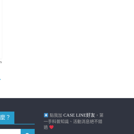
s
→
CASE LINE好友
點我加
，第
麼？
一手科普知識、活動消息絕不錯
過