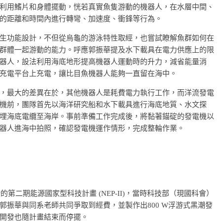
利用鰭片和身體擺動，恍若真實魚隻游動的機器人，在水層中間、
的距離和時間內進行轉彎、加速度、衝鋒等行為。
生功能設計，不但從烏龜的游泳特性取經，也嘗試瞭解魚群如何在
群體一起游動的能力。呼應郭振華提及水下載具在電力供應上的限
器人，設法利用海底地形提高機器人運動時的升力，減省能量消
充電平台上充電，讓比目魚機器人能夠一直留在海中。
，最大的差異在於，其他機器人是耗費電力執行工作，而洋流發電
機前，團隊首先以海洋研究船和水下載具進行海底地質、水文探
埋海底電纜至海岸。事前準備工作完成後，將黏著錨碇的發電機以
器人進海中拍照，確認發電機運作情形，完成整輪作業。
第二期能源國家型科技計畫 (NEP-II)，當時科技部（現國科會）
振華與同系老師共同爭取到經費，並製作出800 W浮游式黑潮發
開發也隨計畫結束而停擺。