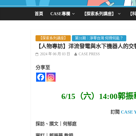
首頁
CASE專欄
【探索系列講座】
【
【探索系列講座】
第31期：淨零台灣 何得何能？
【人物專訪】洋流發電與水下機器人的交
2024 年 06 月 03 日
CASE PRESS
分享至
6/15（六）14:0
訂閱
CASE 
採訪、撰文｜何郁庭
審訂｜郭振華 教授