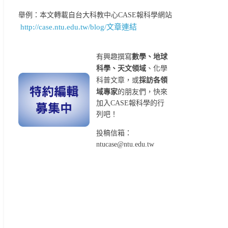
舉例：本文轉載自台大科教中心CASE報科學網站
http://case.ntu.edu.tw/blog/文章連結
有興趣撰寫
數學、地球
科學、天文領域
、化學
科普文章，或
採訪各領
域專家
的朋友們，快來
加入CASE報科學的行
列吧！
投稿信箱：
ntucase@ntu.edu.tw