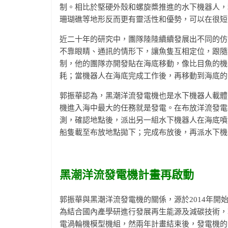
制。相比於堅硬外殼和螺旋槳推進的水下機器人，
珊瑚礁等地形反而更有靈活性和優勢，可以在很短
近二十年的研究中，團隊陸陸續續發展出不同的仿
不靠眼睛、通訊的情形下，讓魚隻互相定位，跟隨
制，他的團隊亦開發貼在海底移動，像比目魚的機
耗；當機器人在海底完成工作後，再移動到海底的
郭振華認為，黑潮洋流發電機也是水下機器人載體
機進入海中最大的任務就是發電。在布放洋流發電
測，確認地點後，派出另一組水下機器人在海底噴
船隻載至布放地點拋下；完成布放後，再派水下機
黑潮洋流發電機計畫再啟動
郭振華與黑潮洋流發電機的關係，源於2014年開始的
為結合國內產學研進行發展再生能源及減碳技術，郭
電渦輪機模型機組，然兩年計畫結束後，發電機的