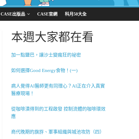
CASE出版品
CASE官網
科月50大全
本週大家都在看
加一點鹽巴，讓沙士變瘋狂的祕密
如何選擇Good Energy食物！(一)
病人覺得AI醫師更有同理心？AI正在介入真實
醫療現場！
從咖啡漬得到的工程啟發 控制流體的咖啡環效
應
商代晚期的旗斿、軍事組織與城池攻防（四）