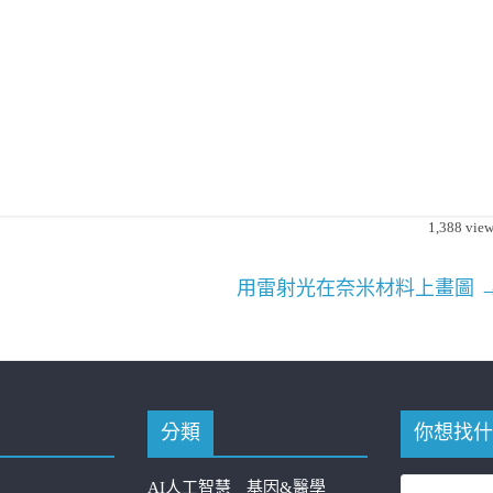
1,388
view
用雷射光在奈米材料上畫圖
分類
你想找什
AI人工智慧
基因&醫學