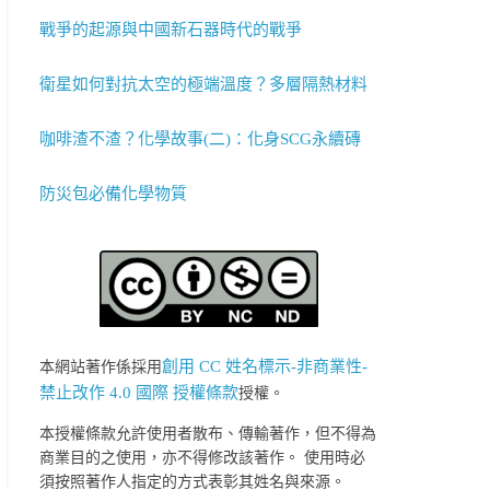
戰爭的起源與中國新石器時代的戰爭
衛星如何對抗太空的極端溫度？多層隔熱材料
咖啡渣不渣？化學故事(二)：化身SCG永續磚
防災包必備化學物質
創用 CC 姓名標示-非商業性-
本網站著作係採用
禁止改作 4.0 國際 授權條款
授權。
本授權條款允許使用者散布、傳輸著作，但不得為
商業目的之使用，亦不得修改該著作。 使用時必
須按照著作人指定的方式表彰其姓名與來源。