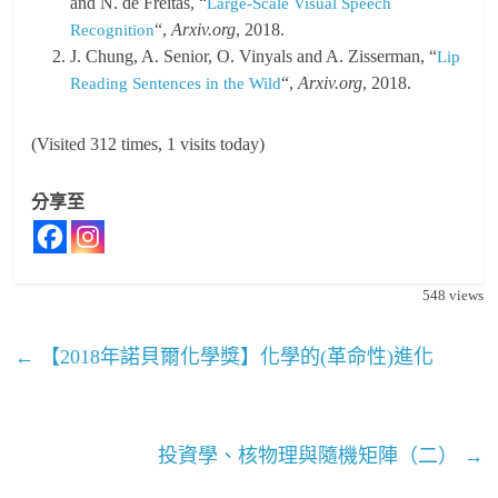
and N. de Freitas, “
Large-Scale Visual Speech
“,
Arxiv.org
, 2018.
Recognition
J. Chung, A. Senior, O. Vinyals and A. Zisserman, “
Lip
“,
Arxiv.org
, 2018.
Reading Sentences in the Wild
(Visited 312 times, 1 visits today)
分享至
548
views
←
【2018年諾貝爾化學獎】化學的(革命性)進化
投資學、核物理與隨機矩陣（二）
→