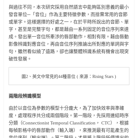
與過往不同，本次研究採用自然語言中能夠區別意義的最小
發音單位─「音位」作為主要特徵參數，而捨棄常用的音節
或單字。這樣選擇的好處之一，在於平時所說出的音節、單
字，甚至是完整字句，都是藉由一系列固定的音位序列來達
成。發出單一音位所牽涉的唇部動作，相對有限。藉由唇動
影像辨識對應音位，再由音位序列推論出所對應的單詞與字
句，雖然看似繞了遠路，卻也讓整體辨識系統有機會出現突
破性發展。
圖2、英文中常見的44種音位 ( 來源：Rising Stars )
兩階段辨識模型
由於以音位為參數的模型十分龐大，為了加快效率與準確
度，處理程序共分成兩個階段。第一階段，先採用連結時序
分類（Connectionist Temporal Classification， CTC），根據
每幀影格中的唇部動作（輸入端），來推測最有可能產生的
音位序列（輸出端）。第二階段，才是將上階段所便識出的