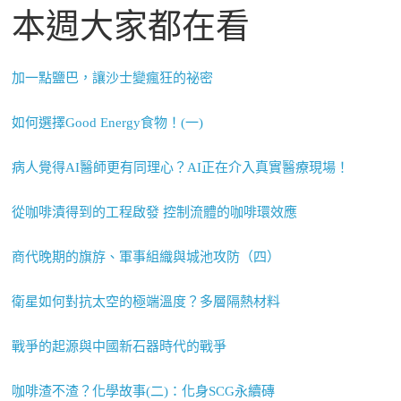
本週大家都在看
加一點鹽巴，讓沙士變瘋狂的祕密
如何選擇Good Energy食物！(一)
病人覺得AI醫師更有同理心？AI正在介入真實醫療現場！
從咖啡漬得到的工程啟發 控制流體的咖啡環效應
商代晚期的旗斿、軍事組織與城池攻防（四）
衛星如何對抗太空的極端溫度？多層隔熱材料
戰爭的起源與中國新石器時代的戰爭
咖啡渣不渣？化學故事(二)：化身SCG永續磚