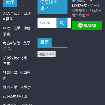
CASE
點我加
分類
你想找什
LINE好友
，第一手
麼？
科普知識、活動消息
AI人工智慧
基因
絕不錯過
&醫學
物理
化學
奧妙
宇宙
彙整
考古&演化
數學
生活
尖端科技&材料
生物
社會科學
科學藝
術
地球科學
科學史
心理&神經科學