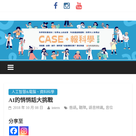
人工智慧&電腦、資料科學
AI的悄悄話大挑戰
,
,
,
2018 年 10 月 08 日
intern
唇語
聽障
語音辨識
音位
分享至