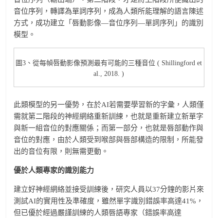
音位序列，轉譯為單詞序列，成為人類所能理解的語言陳述
方式，成功建立「唇動影像—音位序列—單詞序列」的識別
模型。
圖3、從每幀唇動影像預測最有可能的三種音位 ( Shillingford et
al., 2018. )
此類模型的另一優勢，在於AI若需要學習新的字彙，人類僅
需就第二階段的神經網絡重新訓練，也就是重新建立新單字
與新一組音位的對應關係；而第一部分，也就是唇部動作與
音位的對應，由於人類受到喉部與唇部構造的限制，所能發
出的音位有限，則無需更動。
優於人類專家的識別能力
建立好神經網絡並接受訓練後，研究人員以37分鐘的影片來
測試AI的實用性及準確度，雖然單字識別錯誤率高達41%，
但已優於經過嚴謹訓練的人類唇語專家（錯誤率高達