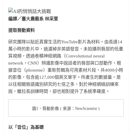
編譯／臺大農藝系 林采萱
提取唇動資料
研究團隊以貼近真實生活的YouTube影片為材料，由長達14
萬小時的影片中，過濾掉非英語發音、未拍攝到唇部的低畫
質視頻，透過卷積神經網路（Convolutional neural
network，CNN）辨識影像中說話者的唇部與口部動作，根
據音位（phoneme）重新剪輯為可用素材片段，共4000小時
的影像，包含逾127,000個英文單字。所產生的數據量，是
以往相關唇語識別研究的七倍之多，對於神經網絡訓練來
說，雖拉長訓練時間，卻也相對提升了系統準確度。
圖1、唇動影像 ( 來源：NewScientist )
以「音位」為基礎