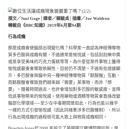
撰文／Suzi Gage│譯者／賴毓貞│插畫／Joe Waldron
轉載自《BBC知識》2019年6月第94期
行為成癮
那麼成癮會使腦部出現變化嗎？科學家一直認為神經傳導物
質多巴胺與成癮有關，不過通常是愉悅感，包括刮刮樂中獎
或是享受美味的巧克力蛋糕等等。為什麼從某件事物上獲得
愉悅感最後會導致依賴性，目前仍不清楚。不過有些證據顯
示，多巴胺會與腦中另一種神經傳導物質「麩胺酸」互動，
而麩胺酸會導致我們越來越「需要」某事物，而非「想
要」。隨著時間過去，也許會增加對多巴胺的敏感度，並降
低該事物帶來的愉悅感。使用藥物或酒精等物質會直接改變
腦部化學環境──至少在中毒期間是如此，行為也能以幾乎
一樣的方式引發愉悅感（因此同樣牽涉多巴胺機制），所以
行為出現成癮的過程很可能大致上與物質成癮相同。
Bowden-Jones於2008 年設立了英國國立賭博問題診所，是