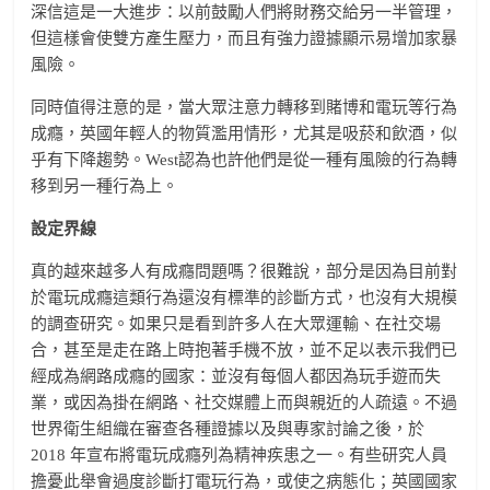
深信這是一大進步：以前鼓勵人們將財務交給另一半管理，
但這樣會使雙方產生壓力，而且有強力證據顯示易增加家暴
風險。
同時值得注意的是，當大眾注意力轉移到賭博和電玩等行為
成癮，英國年輕人的物質濫用情形，尤其是吸菸和飲酒，似
乎有下降趨勢。West認為也許他們是從一種有風險的行為轉
移到另一種行為上。
設定界線
真的越來越多人有成癮問題嗎？很難說，部分是因為目前對
於電玩成癮這類行為還沒有標準的診斷方式，也沒有大規模
的調查研究。如果只是看到許多人在大眾運輸、在社交場
合，甚至是走在路上時抱著手機不放，並不足以表示我們已
經成為網路成癮的國家：並沒有每個人都因為玩手遊而失
業，或因為掛在網路、社交媒體上而與親近的人疏遠。不過
世界衛生組織在審查各種證據以及與專家討論之後，於
2018 年宣布將電玩成癮列為精神疾患之一。有些研究人員
擔憂此舉會過度診斷打電玩行為，或使之病態化；英國國家