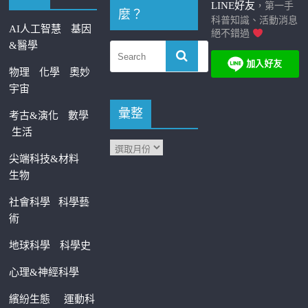
LINE好友
，第一手
麼？
科普知識、活動消息
AI人工智慧
基因
絕不錯過
&醫學
物理
化學
奧妙
宇宙
彙整
考古&演化
數學
生活
尖端科技&材料
生物
社會科學
科學藝
術
地球科學
科學史
心理&神經科學
繽紛生態
運動科