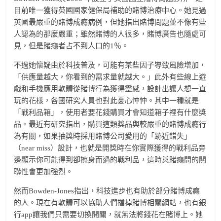
目前唯一獲得英國國家健保局補助的賭博治療中心。她見過
英國最嚴重的賭博成癮病例，但她指出賭博問題並不像有些
人認為的那麼嚴重；雖然賭博的人很多，賭博廣告也隨處可
見，但是賭癮者占不到人口的1％。
不過她懷疑由於科技普及，可能有某些因子導致風險增加，
「供應量越大，你看到的需求量就越大。」此外有些線上遊
戲和手機應用軟體從賭博行為獲得靈感，設計出讓人想一直
玩的花樣，各國研究人員也對此憂心忡忡。其中一種就是
「戰利品箱」，使用者要花錢購買才會知道箱子裡有什麼獎
品。最近有研究指出，購買這類獎品與較嚴重的賭博成癮行
為有關，如果抽獎時採用賭博公司愛用的「跡近錯失」
（near miss）設計，也就是開獎時在你實際獲得的戰利品旁
邊顯示你可能得到卻擦身而過的戰利品，這時與賭癮間的關
聯性會更加強烈。
然而Bowden-Jones指出，科技進步也有助於部分賭博成癮
的人。現在有軟體可以協助人們擋掉賭博相關網站，也有銀
行app讓我們只需要切換開關，就無法將錢花在賭博上。她