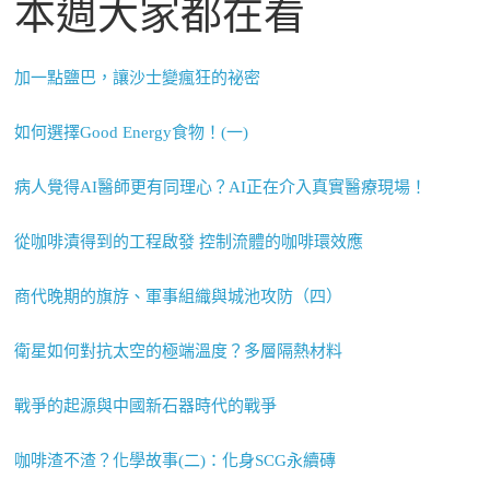
本週大家都在看
加一點鹽巴，讓沙士變瘋狂的祕密
如何選擇Good Energy食物！(一)
病人覺得AI醫師更有同理心？AI正在介入真實醫療現場！
從咖啡漬得到的工程啟發 控制流體的咖啡環效應
商代晚期的旗斿、軍事組織與城池攻防（四）
衛星如何對抗太空的極端溫度？多層隔熱材料
戰爭的起源與中國新石器時代的戰爭
咖啡渣不渣？化學故事(二)：化身SCG永續磚