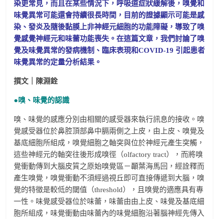
染更常見，而且在某些情況下，呼吸道症狀緩解後，嗅覺和
味覺異常可能還會持續很長時間，目前的證據顯示可能是感
染、發炎及隨後黏膜上非神經元細胞的功能障礙，導致了嗅
覺感覺神經元和味蕾功能喪失。在這篇文章，我們討論了嗅
覺及味覺異常的發病機制、臨床表現和COVID-19 引起患者
味覺異常的定量分析結果。
撰文｜陳淵銓
●嗅、味覺的認識
嗅、味覺的感應分別由相關的感受器來執行訊息的接收。嗅
覺感受器位於鼻腔頂部鼻中膈兩側之上皮，由上皮、嗅覺及
基底細胞所組成，嗅覺細胞之軸突與位於神經元產生突觸，
這些神經元的軸突往後形成嗅徑（olfactory tract），而將嗅
覺衝動傳到大腦皮質之原始嗅覺區－顳葉海馬回，經詮釋而
產生嗅覺，嗅覺衝動不須經過視丘即可直接傳遞到大腦，嗅
覺的特徵是較低的閾值（threshold），且嗅覺的適應具有專
一性。味覺感受器位於味蕾，味蕾由由上皮、味覺及基底細
胞所組成，味覺衝動由味蕾內的味覺細胞沿著腦神經先傳入