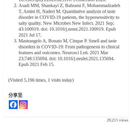
Asadi MM, Shankayi Z, Bahrami F, Mohammadzadeh
T, Amini H, Naderi M. Quantitative analysis of taste
disorder in COVID-19 patients, the hypersensitivity to
salty quality. New Microbes New Infect. 2021 Sep;
43:100919. doi: 10.1016/j.nmni.2021.100919. Epub
2021 Jul 17.
Mastrangelo A, Bonato M, Cinque P. Smell and taste
disorders in COVID-19: From pathogenesis to clinical
features and outcomes. Neurosci Lett. 2021 Mar
23;748:135694. doi: 10.1016/j.neulet.2021.135694.
Epub 2021 Feb 15.
(Visited 5,196 times, 1 visits today)
分享至
29,211
views