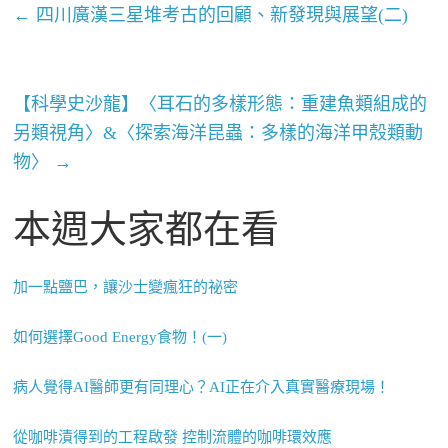
←
四川廣漢三星堆考古的回顧、新發現與展望(二)
【科學史沙龍】〈耳石的多樣形態：重建魚類組成的
另類視角〉&〈探索海洋昆蟲：多樣的海洋甲殼類動
物〉
→
本週大家都在看
加一點鹽巴，讓沙士變瘋狂的祕密
如何選擇Good Energy食物！(一)
病人覺得AI醫師更有同理心？AI正在介入真實醫療現場！
從咖啡漬得到的工程啟發 控制流體的咖啡環效應