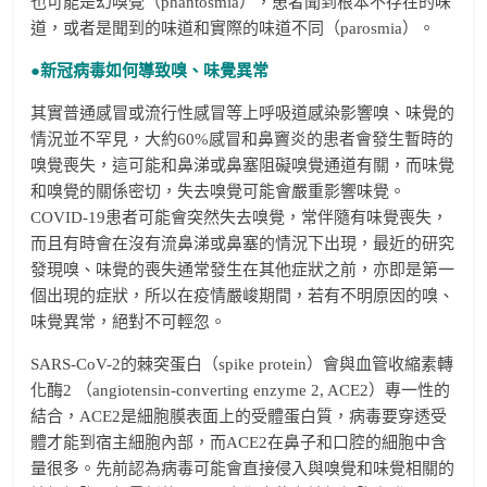
也可能是幻嗅覺（phantosmia），患者聞到根本不存在的味
道，或者是聞到的味道和實際的味道不同（parosmia）。
●新冠病毒如何導致嗅、味覺異常
其實普通感冒或流行性感冒等上呼吸道感染影響嗅、味覺的
情況並不罕見，大約60%感冒和鼻竇炎的患者會發生暫時的
嗅覺喪失，這可能和鼻涕或鼻塞阻礙嗅覺通道有關，而味覺
和嗅覺的關係密切，失去嗅覺可能會嚴重影響味覺。
COVID-19患者可能會突然失去嗅覺，常伴隨有味覺喪失，
而且有時會在沒有流鼻涕或鼻塞的情況下出現，最近的研究
發現嗅、味覺的喪失通常發生在其他症狀之前，亦即是第一
個出現的症狀，所以在疫情嚴峻期間，若有不明原因的嗅、
味覺異常，絕對不可輕忽。
SARS-CoV-2的棘突蛋白（spike protein）會與血管收縮素轉
化酶2 （angiotensin-converting enzyme 2, ACE2）專一性的
結合，ACE2是細胞膜表面上的受體蛋白質，病毒要穿透受
體才能到宿主細胞內部，而ACE2在鼻子和口腔的細胞中含
量很多。先前認為病毒可能會直接侵入與嗅覺和味覺相關的