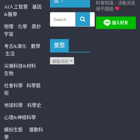
麼？
科普知識、活動消息
AI人工智慧
基因
絕不錯過
&醫學
物理
化學
奧妙
宇宙
彙整
考古&演化
數學
生活
尖端科技&材料
生物
社會科學
科學藝
術
地球科學
科學史
心理&神經科學
繽紛生態
運動科
學