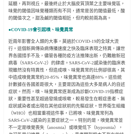
延髓，再到視丘，最後終止於大腦皮質頂葉之主要味覺區，
味覺的閾值因味覺種類而有不同，通常是苦的閾值最低，酸
的閾值次之，甜及鹹的閾值相近，但均較前兩為高。
●COVID-19
會引起嗅、味覺異常
近兩年影響全人類的大事，莫過於COVID-19的全球大流
行。這個新興傳染病傳播速度之快及臨床表現之特異，讓世
界各國措手不及，儘管各種防疫方法推陳出新，仍難敵新冠
病毒（SARS-CoV-2）的肆虐。SARS-CoV-2感染後的臨床表
現雖然沒有特異性，但造成嗅、味覺異常的比例卻很高，其
中造成嗅覺異常約20-85%，味覺異常也高達88%，這些統
計數據在各國差距很大，主要是因為這些大多是病人的自述
症狀。然而，嗅、味覺異常逐漸成為診斷COVID-19指標症
狀，重要性甚至超過發燒或咳嗽，較易發生在輕症患者、無
症狀感染者或出現在其他症狀前的先驅症狀。世界衛生組織
（WHO）也相當重視這件事，已將嗅、味覺異常列為
SARS-CoV-2感染的主要症狀之一。特別的是，嗅覺異常並
不一定是嗅覺喪失（anosmia）或嗅覺低下（hyposmia），