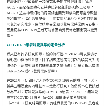
神經細胞，但最新的一項研究卻未能在神經細胞上發現
ACE2，而是在圍繞和支持這些神經細胞的細胞上發現了
ACE2。這些神經細胞的周圍細胞因受到感染而可能導致發
炎和損害，進而影響嗅覺。目前有關SARS-CoV-2如何影響
味覺的研究較少，由於嗅覺異常和味覺異常時常同時發生，
因此認為COVID-19患者可能會因嗅覺異常進而出現味覺異
常。
●COVID-19
患者味覺異常的定量分析
近來已有許多研究顯示，新的流行性COVID-19可以通過嗅
球影響中樞神經系統。除了調查這種病毒引起的嗅覺喪失或
減退外，還需對患者的味覺異常之閾值進行定量分析以釐清
SARS-CoV-2對味覺異常的影響。
在2021年，伊朗研究人員對COVID-19患者的甜、酸、苦、
鹹共五種濃度的四種基本味覺進行研究。他們將75名受試者
分為三組：有味覺異常的COVID-19患者（n=35）、無味覺
異常的COVID-19患者（n=20）和健康受試者對照組
（n=20）。研究結果顯示，有味覺異常的COVID-19 患者味