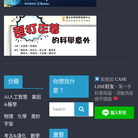
CASE
點我加
分類
你想找什
LINE好友
，第一手
麼？
科普知識、活動消息
AI人工智慧
基因
絕不錯過
&醫學
物理
化學
奧妙
宇宙
彙整
考古&演化
數學