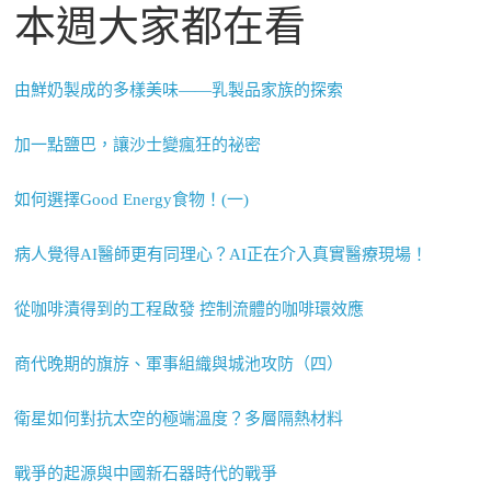
本週大家都在看
由鮮奶製成的多樣美味——乳製品家族的探索
加一點鹽巴，讓沙士變瘋狂的祕密
如何選擇Good Energy食物！(一)
病人覺得AI醫師更有同理心？AI正在介入真實醫療現場！
從咖啡漬得到的工程啟發 控制流體的咖啡環效應
商代晚期的旗斿、軍事組織與城池攻防（四）
衛星如何對抗太空的極端溫度？多層隔熱材料
戰爭的起源與中國新石器時代的戰爭