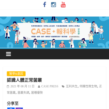
醫學&基因
認識人體正常菌叢
,
,
2021 年 08 月 11 日
CASE PRESS
互利共生
伺機性微生物
正
,
,
常菌叢
菌叢失調
菌種優勢
分享至