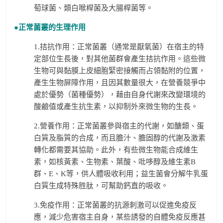
萄球菌、類白喉桿菌及大腸桿菌等。
●正常菌叢的生理作用
1.拮抗作用：正常菌叢（通常是厭氧菌）在宿主的特
定部位生長後，對其他菌群會產生拮抗作用。這些微
生物可與黏膜上皮細胞緊密接觸而占領黏附的位置，
產生生物屏障作用，且因其數量很大，在營養競爭中
處於優勢（菌種優勢），藉由自身代謝來改變環境的
酸鹼值或產生抗生素，以抑制外來微生物的生長。
2.營養作用：正常菌叢參與宿主的代謝，如醣類、蛋
白質及脂質的合成，而且膽汁、膽固醇的代謝及激素
轉化都需要其協助。此外，有些微生物能合成維生
素，如核黃素、生物素、葉酸、吡哆醇及維生素B
群、E、K等，供人體吸收利用；益生菌會分解牛乳蛋
白質生成特殊胜肽，可幫助鈣直的吸收。
3.免疫作用：正常菌叢的抗源刺激可以促進免疫反
應，減少危害宿主自身，某些誘發的自體免疫反應甚