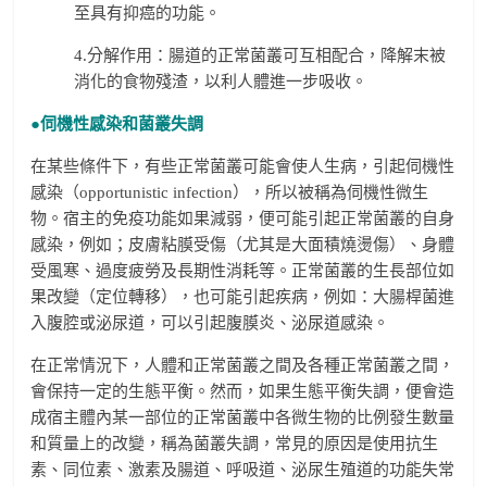
至具有抑癌的功能。
4.分解作用：腸道的正常菌叢可互相配合，降解末被
消化的食物殘渣，以利人體進一步吸收。
●伺機性感染和菌叢失調
在某些條件下，有些正常菌叢可能會使人生病，引起伺機性
感染（opportunistic infection），所以被稱為伺機性微生
物。宿主的免疫功能如果減弱，便可能引起正常菌叢的自身
感染，例如；皮膚粘膜受傷（尤其是大面積燒燙傷）、身體
受風寒、過度疲勞及長期性消耗等。正常菌叢的生長部位如
果改變（定位轉移），也可能引起疾病，例如：大腸桿菌進
入腹腔或泌尿道，可以引起腹膜炎、泌尿道感染。
在正常情況下，人體和正常菌叢之間及各種正常菌叢之間，
會保持一定的生態平衡。然而，如果生態平衡失調，便會造
成宿主體內某一部位的正常菌叢中各微生物的比例發生數量
和質量上的改變，稱為菌叢失調，常見的原因是使用抗生
素、同位素、激素及腸道、呼吸道、泌尿生殖道的功能失常