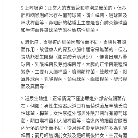
5.上呼吸道：正常人的支氣管和肺泡是無菌的，但鼻
腔和咽喉則經常存在葡萄球菌、嗜血桿菌、鏈球菌及
棒狀桿菌等。鼻咽部的粘膜上主要是含有肺炎鏈球菌
和半溶血性鏈球菌等潛在致病性細菌。
6.消化道：胃腸道的細菌因部位而不同，胃酸具有殺
菌作用，故健康人的胃及小腸中通常是無菌的，但若
胃功能發生障礙（如胃酸分泌過少），便會出現八疊
球菌、乳酸桿菌及芽胞桿菌等。大腸的正常菌叢種類
繁多，主要有大腸桿菌、脆弱類桿菌、雙歧桿菌、厭
氧性球菌、乳酸桿菌、葡萄球菌、綠膿桿菌、變形桿
菌及真菌等。
7.泌尿生殖道：正常情況下僅泌尿道外部會有細菌存
在，例如：男性生殖器尿道口有葡萄球菌及革蘭氏陰
性球菌、桿菌；女性尿道外部與外陰部菌群有葡萄球
菌、類白喉桿菌和大腸桿菌等。陰道內的細菌會隨著
內分泌的變化而不同，從月經初潮至絕經前多為乳酸
桿菌；而月經初潮前女孩及絕經期後婦女，主要有葡