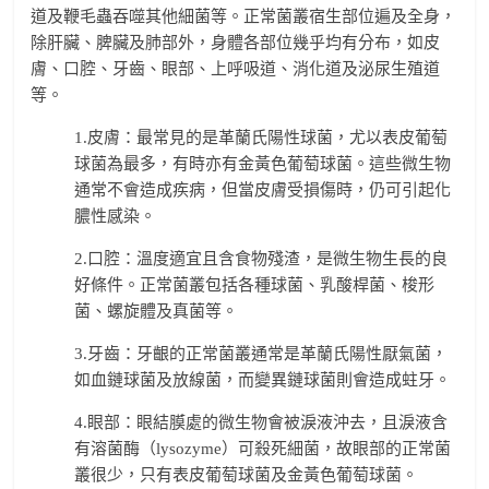
道及鞭毛蟲吞噬其他細菌等。正常菌叢宿生部位遍及全身，
除肝臟、脾臟及肺部外，身體各部位幾乎均有分布，如皮
膚、口腔、牙齒、眼部、上呼吸道、消化道及泌尿生殖道
等。
1.皮膚：最常見的是革蘭氏陽性球菌，尤以表皮葡萄
球菌為最多，有時亦有金黃色葡萄球菌。這些微生物
通常不會造成疾病，但當皮膚受損傷時，仍可引起化
膿性感染。
2.口腔：溫度適宜且含食物殘渣，是微生物生長的良
好條件。正常菌叢包括各種球菌、乳酸桿菌、梭形
菌、螺旋體及真菌等。
3.牙齒：牙齦的正常菌叢通常是革蘭氏陽性厭氣菌，
如血鏈球菌及放線菌，而變異鏈球菌則會造成蛀牙。
4.眼部：眼結膜處的微生物會被淚液沖去，且淚液含
有溶菌酶（lysozyme）可殺死細菌，故眼部的正常菌
叢很少，只有表皮葡萄球菌及金黃色葡萄球菌。