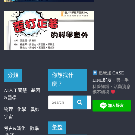
CASE
點我加
分類
你想找什
LINE好友
，第一手
麼？
科普知識、活動消息
AI人工智慧
基因
絕不錯過
&醫學
物理
化學
奧妙
宇宙
彙整
考古&演化
數學