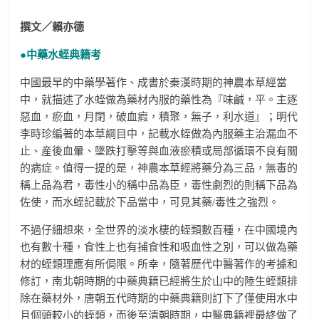
撰文／賴亦德
●中藥水蛭典籍考
中國最早的中藥學著作、成書於秦漢時期的神農本草經當
中，就描述了水蛭做為藥材內服的藥性為『味鹹，平。主逐
惡血，瘀血，月閉，破血瘕，積聚，無子，利水道』；明代
李時珍編著的本草綱目中，記載水蛭做為內服藥主治漏血不
止、産後血暈、墜跌打擊等與血液瘀積或局部循環不良有關
的病症。值得一提的是，神農本草經將藥分為三品，無毒的
稱上品為君，毒性小的稱中品為臣，毒性劇烈的則稱下品為
佐使，而水蛭記載於下品當中，可見其藥/毒性之強烈。
不過仔細想來，全世界的淡水棲的蛭類數百種，在中國境內
也有數十種，食性上也有捕食性和吸血性之別，可以做為藥
材的蛭類理應有所侷限。所幸，隨著歷代中醫著作的考據和
修訂，南北朝時期的中藥典籍已經將生於山中的陸生蛭類排
除在藥材外，唐朝五代時期的中藥典籍則訂下了僅使用水中
且個頭較小的蛭類，而後至清朝時期，中醫典籍裡最終做了