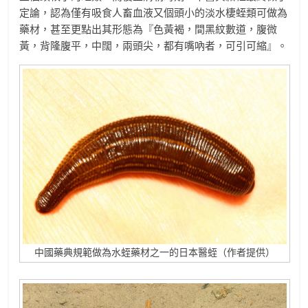
定論，認為僅有吸食人畜血液又個頭小的淡水棲蛭類可做為
藥材，甚至更點出其形態為『色黃褐，間黑紋數道，腹微
黃，背隆腹平，中闊，兩頭尖，都有嘴吶者，可引可縮』。
中國藥典規範做為水蛭藥材之一的日本醫蛭（作者提供）