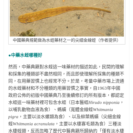
中國藥典規範做為水蛭藥材之一的尖細金線蛭（作者提供）
●中藥水蛭哪種好
然而，中藥典籍對水蛭這一味藥材的描述如此，民間的理解
和採集的種類卻不盡然相同，而且即使理解所採集的種類不
同，在用藥習慣上也經常不分。於是，考量中藥市場上流通
的水蛭藥材和不分種類的用藥習慣之事實，自1963年中國
政府公佈的初版中國藥典乃至後續修訂的所有版本，都認定
水蛭這一味藥材裡可包含水蛭（日本醫蛭
Hirudo nipponia
，
以哺乳動物血液為食）、螞蟥（寬體金線蛭
Whitmania
pigra
，主要以淡水螺類為食）、以及柳葉螞蟥（尖細金線
蛭
Whitmania acranulata
，主要以水棲寡毛類為食）三種淡
水棲蛭類，反而忽略了歷代中醫典籍所歸納的「僅有淡水棲