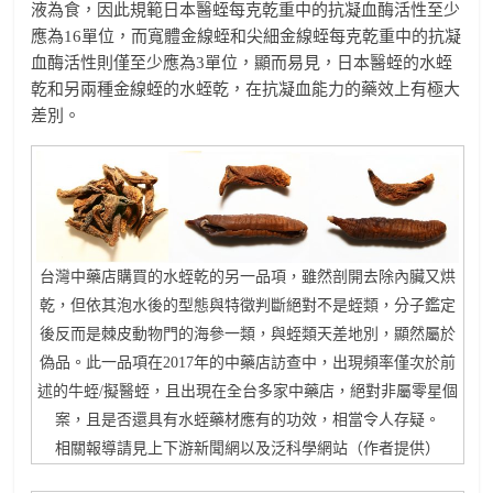
液為食，因此規範日本醫蛭每克乾重中的抗凝血酶活性至少
應為16單位，而寬體金線蛭和尖細金線蛭每克乾重中的抗凝
血酶活性則僅至少應為3單位，顯而易見，日本醫蛭的水蛭
乾和另兩種金線蛭的水蛭乾，在抗凝血能力的藥效上有極大
差別。
台灣中藥店購買的水蛭乾的另一品項，雖然剖開去除內臟又烘
乾，但依其泡水後的型態與特徵判斷絕對不是蛭類，分子鑑定
後反而是棘皮動物門的海參一類，與蛭類天差地別，顯然屬於
偽品。此一品項在2017年的中藥店訪查中，出現頻率僅次於前
述的牛蛭/擬醫蛭，且出現在全台多家中藥店，絕對非屬零星個
案，且是否還具有水蛭藥材應有的功效，相當令人存疑。
相關報導請見上下游新聞網以及泛科學網站（作者提供）