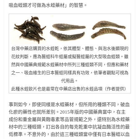
吸血蛭類才可做為水蛭藥材」的智慧。
台灣中藥店購買的水蛭乾，依其體型、體態、與泡水後顯現的
花紋判斷，應為醫蛭科牛蛭屬或擬醫蛭屬的大型吸血蛭類。雖
然與中國藥典規範水蛭藥材中所列三種蛭類不同，但應和藥材
之一、吸血維生的日本醫蛭同樣具有功效，依筆者觀點可視為
代用品。
此種水蛭飲片也是最常在中藥店出售的水蛭品項（作者提供）
事到如今，即使同樣是水蛭藥材，但所用的種類不同，破血
化瘀的藥性也就所差別。2015年版的中國藥典當中，在主
成份和重金屬與黃麴毒素等品管規範之外，還特別為水蛭藥
材中的三種蛭類，訂出各自的每克乾重中抗凝血酶活性的最
低標準。不意外的，由於這三種蛭類當中僅有日本醫蛭以血