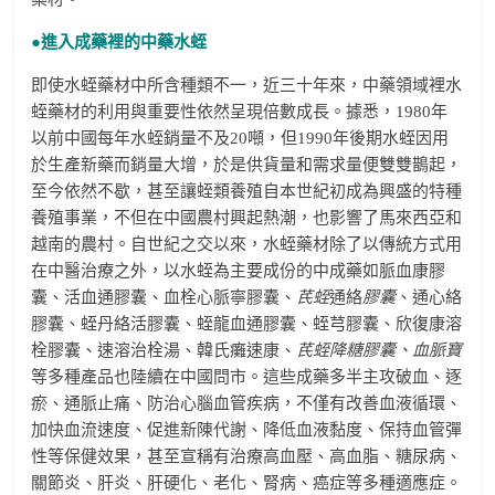
●進入成藥裡的中藥水蛭
即使水蛭藥材中所含種類不一，近三十年來，中藥領域裡水
蛭藥材的利用與重要性依然呈現倍數成長。據悉，1980年
以前中國每年水蛭銷量不及20噸，但1990年後期水蛭因用
於生產新藥而銷量大增，於是供貨量和需求量便雙雙鵲起，
至今依然不歇，甚至讓蛭類養殖自本世紀初成為興盛的特種
養殖事業，不但在中國農村興起熱潮，也影響了馬來西亞和
越南的農村。自世紀之交以來，水蛭藥材除了以傳統方式用
在中醫治療之外，以水蛭為主要成份的中成藥如脈血康膠
囊、活血通膠囊、血栓心脈寧膠囊、
芪蛭
通絡
膠囊
、通心絡
膠囊、蛭丹絡活膠囊、蛭龍血通膠囊、蛭芎膠囊、欣復康溶
栓膠囊、速溶治栓湯、韓氏癱速康、
芪蛭降糖膠囊、血脈寶
等多種產品也陸續在中國問市。這些成藥多半主攻破血、逐
瘀、通脈止痛、防治心腦血管疾病，不僅有改善血液循環、
加快血流速度、促進新陳代謝、降低血液黏度、保持血管彈
性等保健效果，甚至宣稱有治療高血壓、高血脂、糖尿病、
關節炎、肝炎、肝硬化、老化、腎病、癌症等多種適應症。