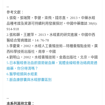
--
參考文獻：
1.張衛，張瑞賢，李健，梁飛，錢忠直。 2013。中藥水蛭
品種考證及資源可持續利用發展探討。中國中藥雜誌 38(6):
914-918
2.張和韡，王麗萍。 2013。水蛭素的研究進展。中國中西
醫結合腎病雜誌，14: 76-78
3.李慶東，2002。水蛭人工養殖技術—特種養殖點金術。廣
西科學技術出版社，南寧，中國
4.劉明山，2002。水蛭養殖技術。金盾出版社，北京，中國
5.日本醫蛭善治血瘀證是破血藥，寬體金線蛭善治絡病是通
絡藥，你分得清嗎？
6.醫學蛭類與水蛭素
7.脈血康膠囊與水蛭膠囊區別
--
本系列其他文章：