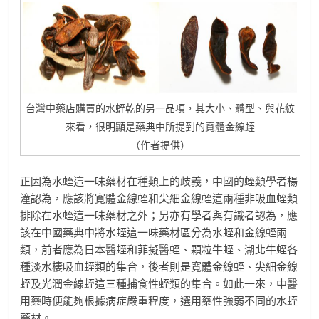
台灣中藥店購買的水蛭乾的另一品項，其大小、體型、與花紋
來看，很明顯是藥典中所提到的寬體金線蛭
（作者提供）
正因為水蛭這一味藥材在種類上的歧義，中國的蛭類學者楊
潼認為，應該將寬體金線蛭和尖細金線蛭這兩種非吸血蛭類
排除在水蛭這一味藥材之外；另亦有學者與有識者認為，應
該在中國藥典中將水蛭這一味藥材區分為水蛭和金線蛭兩
類，前者應為日本醫蛭和菲擬醫蛭、顆粒牛蛭、湖北牛蛭各
種淡水棲吸血蛭類的集合，後者則是寬體金線蛭、尖細金線
蛭及光潤金線蛭這三種捕食性蛭類的集合。如此一來，中醫
用藥時便能夠根據病症嚴重程度，選用藥性強弱不同的水蛭
藥材。