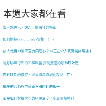
本週大家都在看
加一點鹽巴，讓沙士變瘋狂的祕密
如何選擇Good Energy食物！(一)
病人覺得AI醫師更有同理心？AI正在介入真實醫療現場！
從咖啡漬得到的工程啟發 控制流體的咖啡環效應
商代晚期的旗斿、軍事組織與城池攻防（四）
戰爭的起源與中國新石器時代的戰爭
衛星如何對抗太空的極端溫度？多層隔熱材料