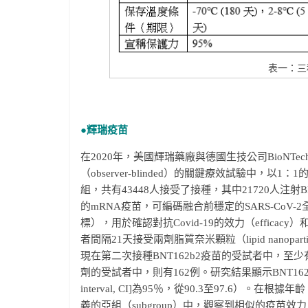
表一：三
●輝瑞疫苗
在2020年，美國輝瑞藥廠與德國生技公司BioNTech
（observer-blinded）的關鍵療效試驗中，
組，共有43448人接受了接種，其中21720人注射B
的mRNA疫苗，可編碼融合前穩定的SARS-CoV-2
標），用於確認對抗Covid-19的效力（efficacy）
者間隔21天接受兩劑脂質奈米顆粒（lipid nanopar
現在第二次接種BNT162b2疫苗的受試者中，至少
劑的受試者中，則有162例。研究結果顯示BNT162b2疫
interval, CI]為95％，從90.3至97.6）。在
義的亞組（subgroup）中，觀察到相似的疫苗效力（