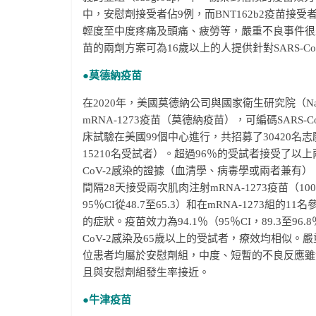
中，安慰劑接受者佔9例，而BNT162b2疫苗接受
輕度至中度疼痛及頭痛、疲勞等，嚴重不良事件很少
苗的兩劑方案可為16歲以上的人提供針對SARS-Co
●莫德納疫苗
在2020年，美國莫德納公司與國家衛生研究院（National
mRNA-1273疫苗（莫德納疫苗），可編碼SAR
床試驗在美國99個中心進行，共招募了30420
15210名受試者）。超過96％的受試者接受了以上兩種
CoV-2感染的證據（血清學、病毒學或兩者兼有）。
間隔28天接受兩次肌肉注射mRNA-1273疫苗（100
95％CI從48.7至65.3）和在mRNA-1273組的11
的症狀。疫苗效力為94.1％（95％CI，89.3至96.
CoV-2感染及65歲以上的受試者，療效均相似。嚴重
位患者均屬於安慰劑組，中度、短暫的不良反應雖然
且與安慰劑組發生率接近。
●牛津疫苗