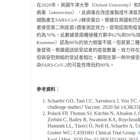
在2020年，英國牛津大學（Oxford Universi
病毒（adenovirus），此病毒在改造後製成
細胞產生SARS-CoV-2棘突蛋白。根據在英國和巴西
者接受第二劑疫苗2週後測定效力，發現這兩劑疫
約為70％，此數據是兩種接種方案中62％和90％效
Krammer）認為90％的效力相當不錯，但是第
後發現，根據遞送給受試者的疫苗數量，效力存在
但與安慰劑組的受試者相比，顯現在第一劑中接受
染SARS-CoV-2的可能性降低約90％。
參考資料：
Schaefer GO, Tam CC, Savulescu J, Voo TC.
challenge studies? Vaccine. 2020 Jul 14;38(33
Polack FP, Thomas SJ, Kitchin N, Absalon J, 
Zerbini C, Bailey R, Swanson KA, Roychoudh
Hammitt LL, Türeci Ö, Nell H, Schaefer A, Ü
Gruber WC; C4591001 Clinical Trial Group.
S
Engl J Med. 2020 Dec 31;383(27):2603-2615