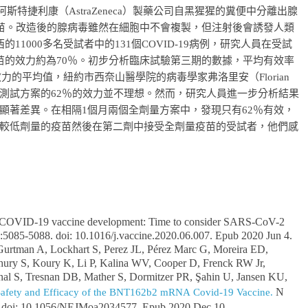
ty）和阿斯特捷利康（AstraZeneca）製藥公司自黑猩猩的糞便中分離出腺
牛津疫苗。改造後的腺病毒雖然在細胞中不會複製，但注射後會誘發人類
的11000多名受試者中的131個COVID-19病例，研究人員在受試
苗的效力約為70％。初步分析臨床試驗第三期的數據，平均有效率
力的平均值，紐約市西奈山醫學院的病毒學家弗洛里安（Florian
二種測試方案的62％的效力並不理想。然而，研究人員進一步分析結果
顯著差異。在相隔1個月兩個全劑量方案中，發現只有62％有效，
較低劑量的疫苗然後在第二劑中接受全劑量疫苗的受試者，他們感
 COVID-19 vaccine development: Time to consider SARS-CoV-2
):5085-5088. doi: 10.1016/j.vaccine.2020.06.007. Epub 2020 Jun 4.
Gurtman A, Lockhart S, Perez JL, Pérez Marc G, Moreira ED,
ury S, Koury K, Li P, Kalina WV, Cooper D, Frenck RW Jr,
nal S, Tresnan DB, Mather S, Dormitzer PR, Şahin U, Jansen KU,
N
afety and Efficacy of the BNT162b2 mRNA Covid-19 Vaccine.
. doi: 10.1056/NEJMoa2034577. Epub 2020 Dec 10.