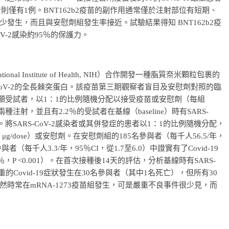
者則僅有1例。BNT162b2疫苗的副作用通常僅於注射部位有短期、
發生，而且與安慰劑組發生率接近。試驗結果得知 BNT162b2疫
V-2感染約95％的保護力。
 Institute of Health, NIH）合作開發一種脂質奈米顆粒包裹的
S-CoV-2的全長棘突蛋白。該疫苗第三期觀察者盲目及安慰劑對照的臨
名志願受試者，以1：1的比例隨機分配以接受疫苗或安慰劑（每組
注射，並且有2.2％的受試者在基線（baseline）時有SARS-
將SARS-CoV-2感染者或其併發症的患者以1：1的比例隨機分配，
 μg/dose）或安慰劑。在安慰劑組的185名參與者（每千人56.5/年，
名參與者（每千人3.3/年，95％CI，從1.7至6.0）中證實有了Covid-19
8％，P <0.001）。在首次接種後14天的評估，分析基線時有SARS-
的Covid-19症狀發生在30名參與者（其中1名死亡），但所有30
時常在mRNA-1273疫苗組發生，可是嚴重不良事件很少見，而