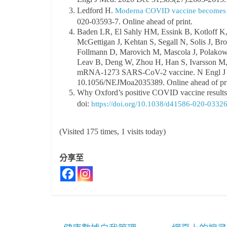
Ledford H.
Moderna COVID vaccine becomes se
020-03593-7. Online ahead of print.
Baden LR, El Sahly HM, Essink B, Kotloff K
McGettigan J, Kehtan S, Segall N, Solis J, Bro
Follmann D, Marovich M, Mascola J, Polakow
Leav B, Deng W, Zhou H, Han S, Ivarsson M, 
mRNA-1273 SARS-CoV-2 vaccine. N Engl J 
10.1056/NEJMoa2035389. Online ahead of pri
Why Oxford’s positive COVID vaccine results a
doi:
https://doi.org/10.1038/d41586-020-0332
(Visited 175 times, 1 visits today)
分享至