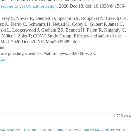
2020 Dec 18. doi: 10.1038/d41586-
cond to get US authorization.
, Frey S, Novak R, Diemert D, Spector SA, Rouphael N, Creech CB,
sz A, Fierro C, Schwartz H, Neuzil K, Corey L, Gilbert P, Janes H,
ski L, Ledgerwood J, Graham BS, Bennett H, Pajon R, Knightly C,
Miller J, Zaks T; COVE Study Group. Efficacy and safety of the
Med. 2020 Dec 30: NEJMoa2035389. doi:
nt.
re puzzling scientists. Nature news. 2020 Nov. 23.
6-w
1,726
view