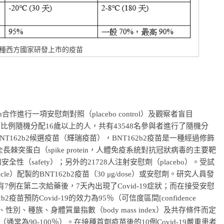
種西方國家研發上市的疫苗
合作進行一項安慰劑對照（placebo control）及觀察者盲目
以1：1的比例隨機分配16歲以上的人，共有43548名參與者進行了隨機分
NT162b2候選疫苗（輝瑞疫苗），BNT162b2疫苗是一種經過修飾
全長棘突蛋白（spike protein，人體免疫系統對抗冠狀病毒的主要靶
和安全性（safety）；另外的21728人注射安慰劑（placebo）。受試
ticle）配製的BNT162b2疫苗（30 μg/dose）或安慰劑。研究人員發
有7例在第二次給藥後，7天內出現了Covid-19症狀；而在接受安慰
苗預防Covid-19的效力為95％（可信度區間[confidence
根據年齡、性別、種族、身體質量指數（body mass index）及共存條件而定
通常為90-100％）。在接種首劑疫苗後的10例Covid-19嚴重患者