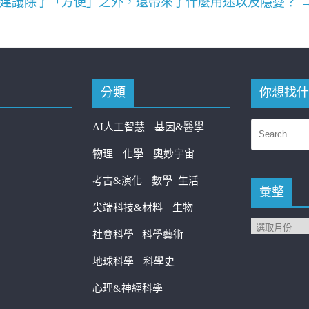
建議除了「方便」之外，還帶來了什麼用途以及隱憂？
分類
你想找什
AI人工智慧
基因&醫學
物理
化學
奧妙宇宙
考古&演化
數學
生活
彙整
尖端科技&材料
生物
社會科學
科學藝術
地球科學
科學史
心理&神經科學