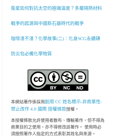
衛星如何對抗太空的極端溫度？多層隔熱材料
戰爭的起源與中國新石器時代的戰爭
咖啡渣不渣？化學故事(二)：化身SCG永續磚
防災包必備化學物質
創用 CC 姓名標示-非商業性-
本網站著作係採用
禁止改作 4.0 國際 授權條款
授權。
本授權條款允許使用者散布、傳輸著作，但不得為
商業目的之使用，亦不得修改該著作。 使用時必
須按照著作人指定的方式表彰其姓名與來源。