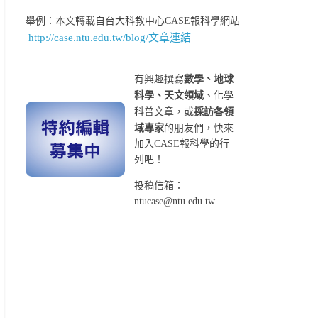
舉例：本文轉載自台大科教中心CASE報科學網站
http://case.ntu.edu.tw/blog/文章連結
有興趣撰寫
數學、地球
科學、天文領域
、化學
科普文章，或
採訪各領
域專家
的朋友們，快來
加入CASE報科學的行
列吧！
投稿信箱：
ntucase@ntu.edu.tw