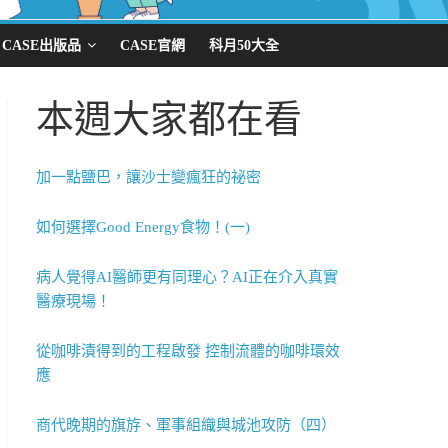
CASE出版品
CASE官網
科月50大全
本週大家都在看
加一點鹽巴，讓沙士變瘋狂的祕密
如何選擇Good Energy食物！(一)
病人覺得AI醫師更有同理心？AI正在介入真實
醫療現場！
從咖啡漬得到的工程啟發 控制流體的咖啡環效
應
商代晚期的旗斿、軍事組織與城池攻防（四）