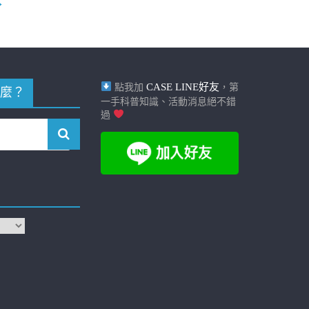
→
CASE LINE好友
點我加
，第
麼？
一手科普知識、活動消息絕不錯
過