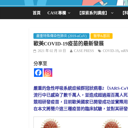
首頁
CASE專欄
【探索系列講座】
【
嚴重特殊傳染性肺炎 (2019-nCoV)
醫學&基因
歐美COVID-19疫苗的最新發展
,
2021 年 02 月 10 日
CASE PRESS
COVID-19
mR
分享至
嚴重的急性呼吸系統症候群冠狀病毒2（SARS-CoV
流行中已感染了數千萬人，並造成超過兩百萬人死
競相研發疫苗，目前歐美國家已開發成功並實際用
在本文將簡介這三種疫苗的臨床試驗，並對其研發