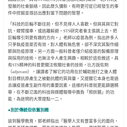
發展的社會脈絡，因此歷久彌新，有時更可從已經發生的事
件中挖掘並尋訪出應對當下問題的智慧。
「科技的巨輪不斷往前，但不見得人人喜歡。但與其與它對
抗，螳臂擋車，或逃離躲避，STS研究者會主張跳上去，把
巨輪導引到更有趣的方向。」老師以疫苗為例，指出許多人
只爭執疫苗是否有效，對人體有無危害，卻不深究其製作細
節與防疫原理。另一方面一般科普者僅介紹疫苗的製備原理
與採用的技術，也無法令人產生興趣。相較於這些敘述，具
有STS精神的科普更關注攸關社會的技術，比方說佐劑
（adjuvant），讓讀者了解它的功用在於輔助施打之後人體
對目標抗原產生之被動抗體的質與量，又提醒它本身也是過
去讓疫苗產生副作用的重要因素。這樣的科普就更能篩選精
華，在不斷氾濫的科技與媒體報導中擔負「照妖鏡」的功
能，為迷惘的大眾提點一二。
●別於傳統但依舊別緻
談到醫學教育，郭老師指出「醫學人文有豐富多元的面向，