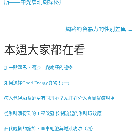
所——中光層珊瑚探秘〉
網路約會暴力的性別差異
→
本週大家都在看
加一點鹽巴，讓沙士變瘋狂的祕密
如何選擇Good Energy食物！(一)
病人覺得AI醫師更有同理心？AI正在介入真實醫療現場！
從咖啡漬得到的工程啟發 控制流體的咖啡環效應
商代晚期的旗斿、軍事組織與城池攻防（四）