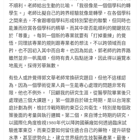
不順利。老師給出生動的比喻。「我很像是一個個學科的轉
學生。」老師比擬自己的跨界經驗就像是轉學，在各個學科
之間來去，不會跟哪個學科形成特別緊密的聯繫，但同時也
能兼而欣賞各個學科的精華。而其中是否能順利的關鍵就在
於「尊重」。每到一個新的專業就要有「打掉重練」的覺
悟，同理該專業的規則跟專業者的想法，不以跨領域而自
矜，也不因初入其中而自卑。也因為如此，郭老師的跨界路
雖然並非一帆風順，但時有貴人指點迷津，因此得以遍覽本
地風光，採得芳華無數。
有些人或許覺得郭文華老師常換研究題目，但他不這樣認
為，因為一個學術從業人員一生能專心處理的問題非常有
限，他也不例外。「回顧我的研究生涯，從醫學院畢業後只
處理過三個大課題。」第一個源自於碩士時期，是以台灣家
庭計劃為例，檢討冷戰時期的東亞公共衛生，特別是每個政
策後面的考量與執行邏輯。第二個，來自博士時期的研究，
以國際化角度檢視1980年代以降跨國藥廠如何透過臨床試
驗進軍東亞，而東亞要如何留住適合自己的藥物，提升研發
水準，甚至逆勢向上，建立世界級的生技製藥產業。最後，