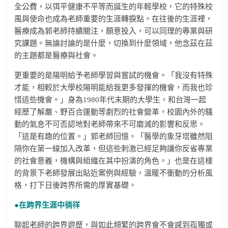
全公費，以弭平健康不平等而誕生的年輕學校，它的特殊校
風與使命也成為老師重要的生涯轉捩點。在往後的生涯裡，
醫療成為郭老師持續關注，願意投入，可以同理的專業與研
究課題。無論討論的是什麼，切換到什麼領域，他念茲在茲
的主題都是醫療與社會。
更重要的是陽明給予老師學習與嘗試的機會。「我沒有特殊
才能，相較於大學校陽明能給我更多發揮的機會，而我也珍
惜這些機會。」身為1980年代末期的大學生，和台灣一起
經歷了解嚴、野百合運動等劇烈的社會變革，校園內外的騷
動的氣息不可否認地對老師帶來不可磨滅的影響和反思。
「這是有趣的位置。」郭老師回憶。「醫學的象牙塔雖然阻
隔你在第一線加入改革，但這些刺激已經足夠讓你反省專業
的社會意義，機構與組織在其中扮演的角色。」也是在這樣
的背景下老師發展出貼近案例與經驗，溫暖不衝動的分析風
格，打下日後跨界所需的厚實基礎。
●在跨界生涯中徜徉
聊起老師的跨界遊歷，與如此頻繁的跨界會不會感到孤獨或