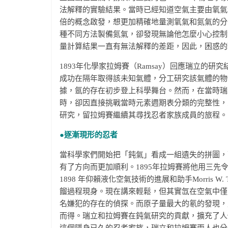
法解釋的實驗結果。當時已經知道空氣主要由氧氣
倍的概念啟發，想更加精確地量測氧氣和氮氣的分
種不同方法製備氮氣，卻發現無論他怎麼小心控制
量計算結果一直有無法解釋的差距，因此，困惑的
1893年化學家拉姆賽（Ramsay）回應瑞立的
成功在隔年取得該未知氣體，分工研究該氣體的物
據，氬的存在初步登上科學舞台。然而，在當時瑞
時，卻因直接挑戰當時元素週期表分類的完整性，
研究，留拉姆賽繼續其尋找忍者家族成員的旅程。
●逐漸現形的忍者
當科學家們開始把「鈍氣」看成一組遺失的拼圖，
有了方向而更加順利。1895年拉姆賽將他用三
1898 年仰賴液化空氣技術的進展和助手Morris 
餾過程現身。現在講來輕鬆，但其實氙在空氣中僅占
名嫌犯的存在的偵探。而原子量最大的氡的發現，則
而得。瑞立和拉姆賽在鈍氣研究的貢獻，擴充了人