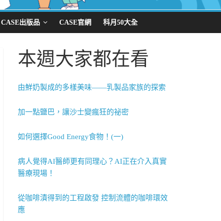
CASE出版品
CASE官網
科月50大全
本週大家都在看
由鮮奶製成的多樣美味——乳製品家族的探索
加一點鹽巴，讓沙士變瘋狂的祕密
如何選擇Good Energy食物！(一)
病人覺得AI醫師更有同理心？AI正在介入真實
醫療現場！
從咖啡漬得到的工程啟發 控制流體的咖啡環效
應