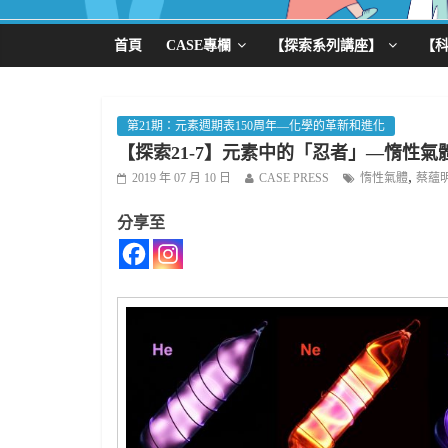
首頁
CASE專欄
【探索系列講座】
【
第21期：元素週期表150周年—化學的革新和進化
【探索21-7】元素中的「忍者」—惰性氣
,
2019 年 07 月 10 日
CASE PRESS
惰性氣體
蔡蘊
分享至