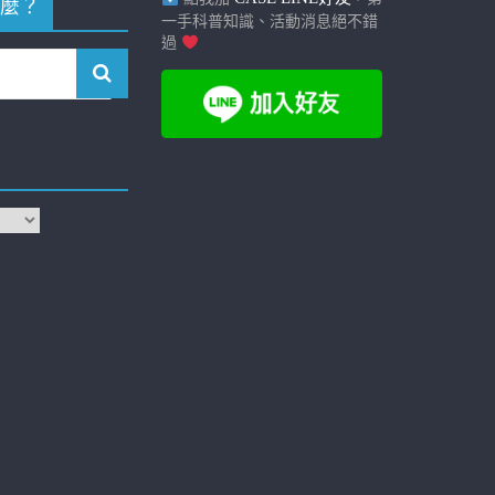
麼？
一手科普知識、活動消息絕不錯
過