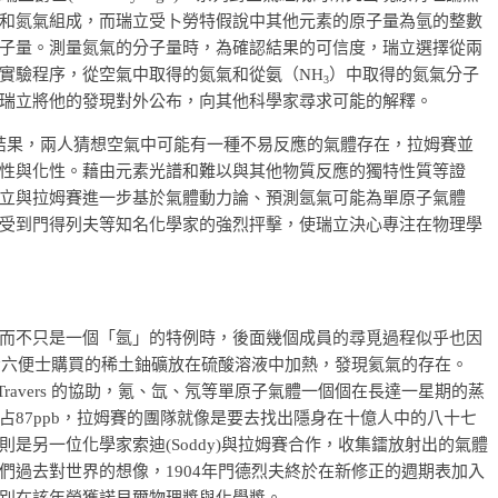
和氮氣組成，而瑞立受卜勞特假說中其他元素的原子量為氫的整數
子量。測量氮氣的分子量時，為確認結果的可信度，瑞立選擇從兩
實驗程序，從空氣中取得的氮氣和從氨（NH
）中取得的氮氣分子
3
瑞立將他的發現對外公布，向其他科學家尋求可能的解釋。
研究結果，兩人猜想空氣中可能有一種不易反應的氣體存在，拉姆賽並
性與化性。藉由元素光譜和難以與其他物質反應的獨特性質等證
立與拉姆賽進一步基於氣體動力論、預測氬氣可能為單原子氣體
受到門得列夫等知名化學家的強烈抨擊，使瑞立決心專注在物理學
而不只是一個「氬」的特例時，後面幾個成員的尋覓過程似乎也因
先令六便士購買的稀土鈾礦放在硫酸溶液中加熱，發現氦氣的存在。
W. Travers 的協助，氪、氙、氖等單原子氣體一個個在長達一星期的蒸
87ppb，拉姆賽的團隊就像是要去找出隱身在十億人中的八十七
是另一位化學家索迪(Soddy)與拉姆賽合作，收集鐳放射出的氣體
們過去對世界的想像，1904年門德烈夫終於在新修正的週期表加入