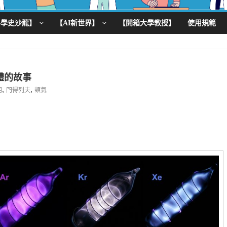
科學史沙龍】
【AI新世界】
【開箱大學教授】
使用規範
體的故事
,
,
明
門得列夫
頓氣