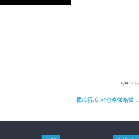
4,041
view
種瓜得瓜 AI也略懂略懂