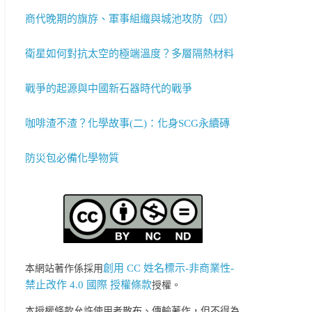
商代晚期的旗斿、軍事組織與城池攻防（四）
衛星如何對抗太空的極端溫度？多層隔熱材料
戰爭的起源與中國新石器時代的戰爭
咖啡渣不渣？化學故事(二)：化身SCG永續磚
防災包必備化學物質
創用 CC 姓名標示-非商業性-
本網站著作係採用
禁止改作 4.0 國際 授權條款
授權。
本授權條款允許使用者散布、傳輸著作，但不得為