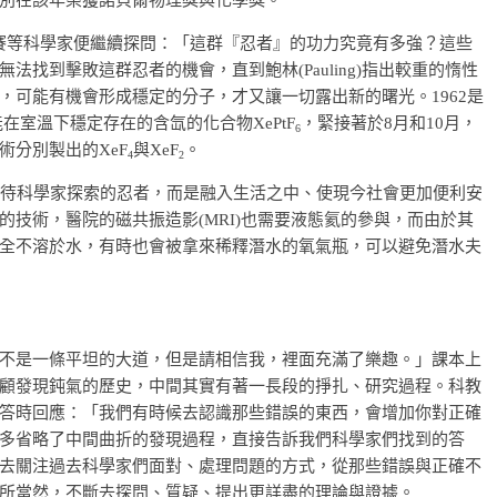
別在該年榮獲諾貝爾物理獎與化學獎。
拉姆賽等科學家便繼續探問：「這群『忍者』的功力究竟有多強？這些
找到擊敗這群忍者的機會，直到鮑林(Pauling)指出較重的惰性
，可能有機會形成穩定的分子，才又讓一切露出新的曙光。1962是
能在室溫下穩定存在的含氙的化合物XePtF
，緊接著於8月和10月，
6
分別製出的XeF
與XeF
。
4
2
待科學家探索的忍者，而是融入生活之中、使現今社會更加便利安
技術，醫院的磁共振造影(MRI)也需要液態氦的參與，而由於其
全不溶於水，有時也會被拿來稀釋潛水的氧氣瓶，可以避免潛水夫
不是一條平坦的大道，但是請相信我，裡面充滿了樂趣。」課本上
顧發現鈍氣的歷史，中間其實有著一長段的掙扎、研究過程。科教
答時回應：「我們有時候去認識那些錯誤的東西，會增加你對正確
多省略了中間曲折的發現過程，直接告訴我們科學家們找到的答
去關注過去科學家們面對、處理問題的方式，從那些錯誤與正確不
所當然，不斷去探問、質疑、提出更詳盡的理論與證據。