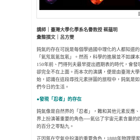
講師｜臺灣大學化學系名譽教授 蔡蘊明
彙整撰文｜呂方雯
鈍氣的存在可說是每個學過國中理化的人都知道的
「氦氖氬氪氙氡」。然而，科學的進展並不如課本
150年前、門得列夫最早提出週期表的時代，會
卻完全不在上面。而本次的演講，便是由臺灣大學
始，認識在這段尋找元素拼圖的旅程中，鈍氣是如
們今日的生活。
●發現「忍者」的存在
鈍氣像是自然界的「忍者」，難和其他元素反應、
界上扮演著重要的角色──氦佔了宇宙元素含量的
的百分之零點九。
正因氬在空氣中扮演的重要角色，1888年物理學家瑞立