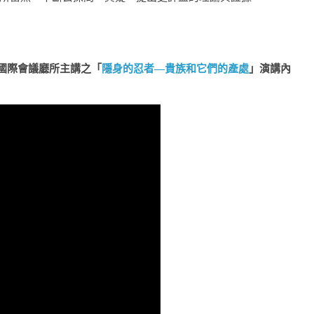
館國際會議廳所主講之「
隱身的忍者—貴族和它們的產處
」演講內