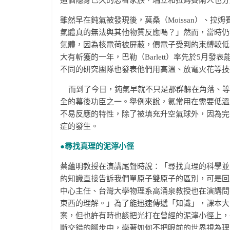
這個隱身已久的忍者家族，瑞立和拉姆賽兩人也分
雖然早在鈍氣被發現後，莫桑（Moissan）、
氣體真的無法與其他物質反應嗎？」然而，當時仍無法
氣體，因為核電荷被屏蔽，價電子受到的束縛較低
大有斬獲的一年，巴勒（Barlett）率先於5月發表
不同的研究團隊也發表他們用高溫、放電火花等技術
而到了今日，鈍氣早就不只是那群躲在角落、等
全的幕後功臣之一。舉例來說，氦常用在需要低溫的
不易反應的特性，除了被填充升空氣球外，因為完
症的發生。
●尋找真理的泥濘小徑
蔡蘊明教授在演講尾聲時說：「尋找真理的科學並
的知識直接告訴我們單原子雙原子的區別，可是回
中心主任、台灣大學物理系高涌泉教授也在演講問
東西的理解。」為了能迅速傳遞「知識」，課本大
案，但也許有時也該把光打在曾經的泥濘小徑上，
斷交錯的腳步中，學著如何不把眼前的世界視為理