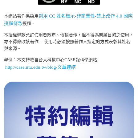
創用 CC 姓名標示-非商業性-禁止改作 4.0 國際
本網站著作係採用
授權條款
授權。
本授權條款允許使用者散布、傳輸著作，但不得為商業目的之使用，
亦不得修改該著作。 使用時必須按照著作人指定的方式表彰其姓名
與來源。
舉例：本文轉載自台大科教中心CASE報科學網站
http://case.ntu.edu.tw/blog/文章連結