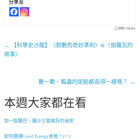
分享至
2,088
views
←
【科學史沙龍】〈對數的奇妙準則〉&〈伽羅瓦的
故事〉
數一數，瓢蟲的斑點都長得一樣嗎？
→
本週大家都在看
加一點鹽巴，讓沙士變瘋狂的祕密
如何選擇Good Energy食物！(一)