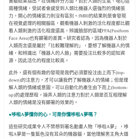
實驗結果指出，在情緒評分方面，對於人類的生氣、噁心這
兩種情緒，受試者會感受到人類比機器人還強烈的情緒張
力，開心的情緒張力則沒有區別。fMRI的結果則是會發現
在視覺處理的相關腦區，觀看機器人刺激的活化程度都比觀
看人類刺激的活化程度還高，辨識臉部的區域FFA(Fusiform
Face Area)也有顯著的差異。研究者認為，因為機器人對於
人類而言還是屬於「比較難理解的」，要想了解機器人的情
緒，和辨識出「機器人的人臉」需要投注比較多的認知資
源，因此活化的程度比較高。
此外，還有個有趣的發現是我們必須要投注由上而下(top-
down)的注意力，才可以讓我們了解機器人的情緒；但是理
解人類的情緒或意圖，可以自動化的產生由下而上(bottom-
up)的處理歷程，操弄人類的注意力對於人類是否互相理解
人類的情緒是沒有顯著的效果的。
●
哆啦A
夢懂你的心，可是你懂哆啦A
夢嗎？
這些研究成果令人不禁想到著名動畫人物「哆啦A夢」，哆
啦A夢是一隻藍色沒有耳朵的機器貓，當他理解男主角大雄