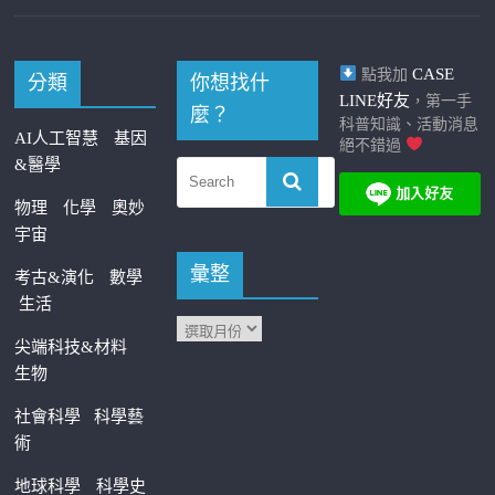
CASE
點我加
分類
你想找什
LINE好友
，第一手
麼？
科普知識、活動消息
AI人工智慧
基因
絕不錯過
&醫學
物理
化學
奧妙
宇宙
彙整
考古&演化
數學
生活
尖端科技&材料
生物
社會科學
科學藝
術
地球科學
科學史