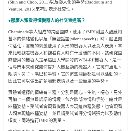
(Shin and Choo, 2011)以及擬人化的手勢(Baddoura and
Venture, 2015)來輔助表達社交性。
●
那麼人類看得懂機器人的社交表達嗎？
Chaminade等人組成的跨國團隊，使用了fMRI測量人類感知
基本的情緒變化以及「無聲話語(silent speech)」時，腦區如
何活化。實驗的刺激使用了人形的機器人以及真人表演，拿
來比較觀看機器人和觀看真人時有什麼樣的不同。該研究團
隊使用的機器人是早稻田大學開發的WE4-RII機器人，是一
個專門用來研究如何提升人機互動的機器人，它擁有眉毛、
眼睛、鼻子、嘴巴和手臂，它的這些關節都是可以活動的，
因此它可以做出許多臉部表情以及一些簡單的手勢。
實驗者選擇的情緒有三種，分別是開心、生氣、噁心，另外
再加上一個無聲話語的情境，包含臉部表情和手勢，總共是
四種姿態。受試者會觀看機器人表現這四種姿態，也會觀看
人類表現這四種姿態，並且請受試者評分情緒張力以及動作
幅度，同時進行fMRI的測量。