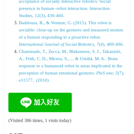
acceptance of socially interactive robotics: Social
presence in human–robot interaction. Interaction
Studies, 12(3), 430-460.
Baddoura, R., & Venture, G. (2015). This robot is
sociable: close-up on the gestures and measured motion
of a human responding to a proactive robot.
International Journal of Social Robotics, 7
(4), 489-496.
Chaminade, T., Zecca, M., Blakemore, S. J., Takanishi,
A., Frith, C. D., Micera, S., ... & Umiltà, M. A.. Brain
response to a humanoid robot in areas implicated in the
perception of human emotional gestures.
PloS one
,
5
(7),
e11577. (2010)
(Visited 386 times, 1 visits today)