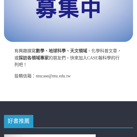
有興趣撰寫
數學、地球科學、天文領域
、化學科普文章，
或
採訪各領域專家
的朋友們，快來加入CASE報科學的行
列吧！
投稿信箱：ntucase@ntu.edu.tw
好書推薦