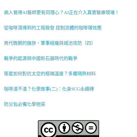
病人覺得AI醫師更有同理心？AI正在介入真實醫療現場！
從咖啡漬得到的工程啟發 控制流體的咖啡環效應
商代晚期的旗斿、軍事組織與城池攻防（四）
戰爭的起源與中國新石器時代的戰爭
衛星如何對抗太空的極端溫度？多層隔熱材料
咖啡渣不渣？化學故事(二)：化身SCG永續磚
防災包必備化學物質