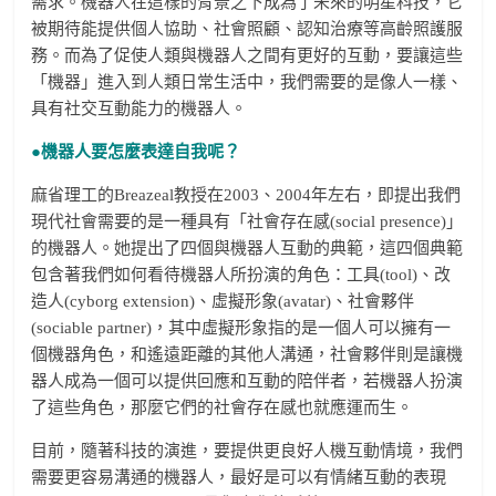
需求。機器人在這樣的背景之下成為了未來的明星科技，它
被期待能提供個人協助、社會照顧、認知治療等高齡照護服
務。而為了促使人類與機器人之間有更好的互動，要讓這些
「機器」進入到人類日常生活中，我們需要的是像人一樣、
具有社交互動能力的機器人。
●
機器人要怎麼表達自我呢？
麻省理工的Breazeal教授在2003、2004年左右，即提出我們
現代社會需要的是一種具有「社會存在感(social presence)」
的機器人。她提出了四個與機器人互動的典範，這四個典範
包含著我們如何看待機器人所扮演的角色：工具(tool)、改
造人(cyborg extension)、虛擬形象(avatar)、社會夥伴
(sociable partner)，其中虛擬形象指的是一個人可以擁有一
個機器角色，和遙遠距離的其他人溝通，社會夥伴則是讓機
器人成為一個可以提供回應和互動的陪伴者，若機器人扮演
了這些角色，那麼它們的社會存在感也就應運而生。
目前，隨著科技的演進，要提供更良好人機互動情境，我們
需要更容易溝通的機器人，最好是可以有情緒互動的表現