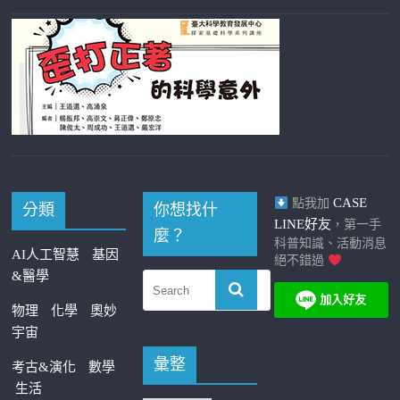
CASE
點我加
分類
你想找什
LINE好友
，第一手
麼？
科普知識、活動消息
AI人工智慧
基因
絕不錯過
&醫學
物理
化學
奧妙
宇宙
彙整
考古&演化
數學
生活