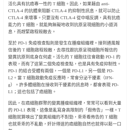
活化具有抗癌專一性的 T 細胞。因此，如果藉由 anti-
CTLA-4 的抗體來阻斷 CTLA-4 的抑制性訊息，就可以防止
CTLA-4 來壞事。只要沒有 CTLA-4 從中唱反調，具有抗癌
能力的 T 細胞，就能夠無礙地收到抗原呈現細胞的小道消
息，而趕緊啟程殺敵去。
至於 PD-1 免疫檢查點則是發生在腫瘤組織裡。接到通風報
信後的 T 細胞啟程殺敵，去尋找跟抗原呈現細胞所報信的
變異抗原到底身在何處。活化的 T 細胞往往會啟動 PD-1 的
表現，而有了這第二個免疫檢查點，也是具有免疫抑制性。
PD-1 的結合受體有兩個，一個是 PD-L1，另一個是 PD-
L2。當 T 細胞啟動免疫反應時，常會分泌干擾素（IFN-
g）。許多體細胞在接收到干擾素的訊息時，都會表現 PD-
L1；這也包括了癌細胞。
因此，在癌細胞群聚的變異腫瘤組織裡，常常可以看到大量
的 PD-L1 表現，這像是亂寫身高限制的「假佈告」一樣。T
細胞就算嗅出了變異組織的不對勁，乖乖看佈告的 T 細胞
也就乖乖的不亂動，奸計得逞的癌細胞自然也就得以鬆一口