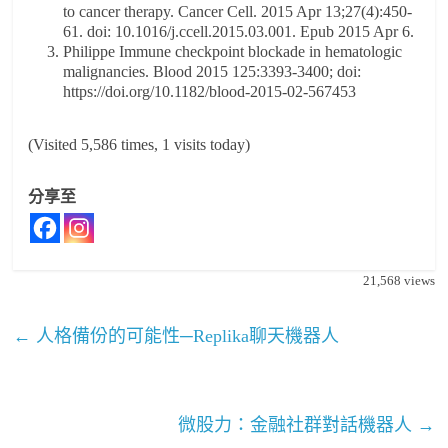
to cancer therapy. Cancer Cell. 2015 Apr 13;27(4):450-
61. doi: 10.1016/j.ccell.2015.03.001. Epub 2015 Apr 6.
Philippe Immune checkpoint blockade in hematologic
malignancies. Blood 2015 125:3393-3400; doi:
https://doi.org/10.1182/blood-2015-02-567453
(Visited 5,586 times, 1 visits today)
分享至
21,568
views
←
人格備份的可能性─Replika聊天機器人
微股力：金融社群對話機器人
→