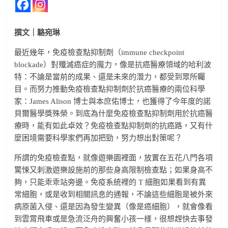
撰文｜駱宛琳
最近幾年，免疫檢查點抑制劑（immune checkpoint
blockade）對殲滅癌症的魔力，像是抗癌醫療領域的哈利波
特：不論是當前的成果、還是未來的潛力，都受到眾所矚
目。而努力推動免疫檢查點抑制劑於抗癌醫療的兩位科學
家：James Alison 博士與本庶佑博士，也獲得了今年度的諾
貝爾醫學獎殊榮。到底為什麼免疫檢查點抑制劑用於抗癌醫
療時，能有如此卓效？免疫檢查點抑制劑的抗癌路，又有什
麼困境需要科學家們再加把勁，努力想出對策呢？
所謂的免疫檢查點，就像遊樂園裡面，放置在五花八門各項
驚悚又刺激遊樂設施前的那些身高限制檢查點；如果身高不
夠，只能乖乖站旁邊。免疫系統裡的 T 細胞如果看到有異
常細胞，或是收到相關訊息的通報，不論這些細胞是被外來
病原菌入侵、還是因為發生變異（像是癌細胞），就會像看
到雲霄飛車或是急流泛舟的興奮小孩一樣，很想趕快去事發