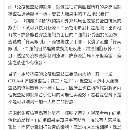
而「免疫檢查點抑制劑」就像是把遊樂園裡所有的身高限制
檢查點通通撤掉一樣。想去大顯身手的 T 細胞只要有
「心」（例如：剛好能夠識別外來病原菌或變異蛋白抗原的
能力），就可以快刀斬棘。而這招用於對付癌細胞，出奇地
有效。許多能看穿癌細胞真面目的 T 細胞都受囿於免疫檢
查點的「身高限制」，而被綁住了手腳。取消了這些「身高
限制」，T 細胞自然能夠啟動免疫反應，將癌細胞殺掉。而
且，透過免疫檢查抑制劑療法，許多癌症病人不但痊癒，痊
癒之後也少有復發。
目前，用於抗癌的免疫檢查點主要就兩大類：其一，是
CTLA-4 這個檢查點；其二，是 PD-1 檢查點。這兩大類檢
查點的作用機轉不一樣，因此，臨床上也在積極探討將這兩
個檢查點抑制劑合併使用的可能性與療效，看看雙管齊下是
不是可以達到一加一大於二的好處。
這兩個免疫檢查點有什麼不一樣呢？首先，得來看看T 細胞
活化的歷程。T 細胞如果要知道事有變異，得先有人來通風
報信，而這專職個打報告的細胞，就是抗原呈現細胞。像是