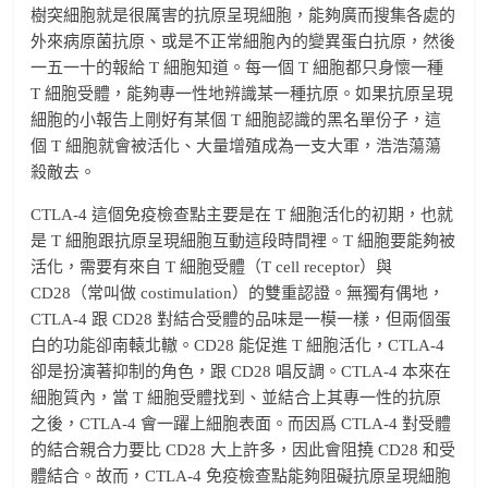
樹突細胞就是很厲害的抗原呈現細胞，能夠廣而搜集各處的
外來病原菌抗原、或是不正常細胞內的變異蛋白抗原，然後
一五一十的報給 T 細胞知道。每一個 T 細胞都只身懷一種
T 細胞受體，能夠專一性地辨識某一種抗原。如果抗原呈現
細胞的小報告上剛好有某個 T 細胞認識的黑名單份子，這
個 T 細胞就會被活化、大量增殖成為一支大軍，浩浩蕩蕩
殺敵去。
CTLA-4 這個免疫檢查點主要是在 T 細胞活化的初期，也就
是 T 細胞跟抗原呈現細胞互動這段時間裡。T 細胞要能夠被
活化，需要有來自 T 細胞受體（T cell receptor）與
CD28（常叫做 costimulation）的雙重認證。無獨有偶地，
CTLA-4 跟 CD28 對結合受體的品味是一模一樣，但兩個蛋
白的功能卻南轅北轍。CD28 能促進 T 細胞活化，CTLA-4
卻是扮演著抑制的角色，跟 CD28 唱反調。CTLA-4 本來在
細胞質內，當 T 細胞受體找到、並結合上其專一性的抗原
之後，CTLA-4 會一躍上細胞表面。而因爲 CTLA-4 對受體
的結合親合力要比 CD28 大上許多，因此會阻撓 CD28 和受
體結合。故而，CTLA-4 免疫檢查點能夠阻礙抗原呈現細胞