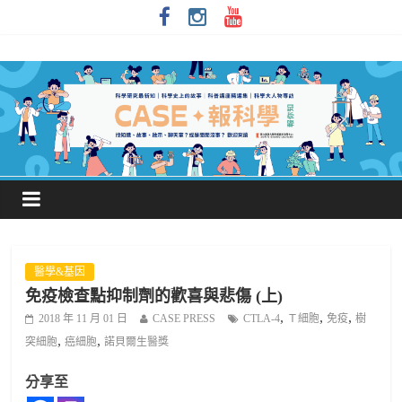
醫學&基因
免疫檢查點抑制劑的歡喜與悲傷 (上)
,
,
,
2018 年 11 月 01 日
CASE PRESS
CTLA-4
Ｔ細胞
免疫
樹
,
,
突細胞
癌細胞
諾貝爾生醫獎
分享至